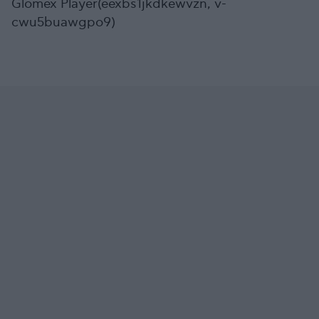
Glomex Player(eexbs1jkdkewvzn, v-
cwu5buawgpo9)