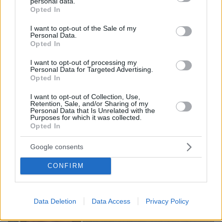
personal data.
grant or deny consent to Google and its third-party tags to
Opted In
use your data for below specified purposes in below Google
08.08.2026, 09:25
consent section.
I want to opt-out of the Sale of my
Βίντεο: Μεθυσμένη σκότωσε νύφη λίγες ώρες
Personal Data.
Opted In
μετά τον γάμο της και στο τμήμα ζητούσε
κλαίγοντας τον πατέρα της
I want to opt-out of processing my
Personal Data for Targeted Advertising.
Opted In
I want to opt-out of Collection, Use,
Retention, Sale, and/or Sharing of my
Personal Data that Is Unrelated with the
Purposes for which it was collected.
Opted In
Google consents
CONFIRM
Data Deletion
Data Access
Privacy Policy