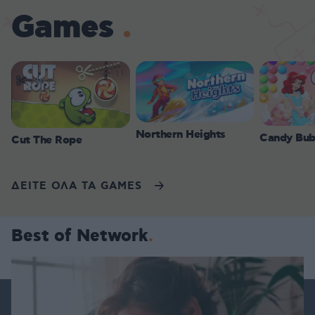
Games
Northern Heights
Candy Bub
Cut The Rope
ΔΕΙΤΕ ΟΛΑ ΤΑ GAMES
Best of Network