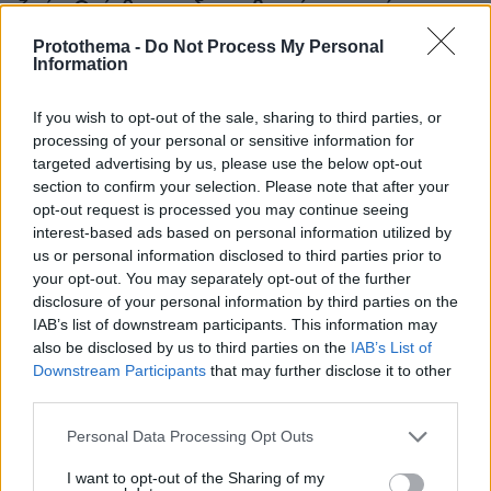
ζωή: «Οι άνθρωποι δεν κυβερνάμε τον κόσμο»
Protothema -
Do Not Process My Personal
Information
If you wish to opt-out of the sale, sharing to third parties, or
processing of your personal or sensitive information for
targeted advertising by us, please use the below opt-out
section to confirm your selection. Please note that after your
opt-out request is processed you may continue seeing
interest-based ads based on personal information utilized by
us or personal information disclosed to third parties prior to
your opt-out. You may separately opt-out of the further
disclosure of your personal information by third parties on the
IAB’s list of downstream participants. This information may
also be disclosed by us to third parties on the
IAB’s List of
Downstream Participants
that may further disclose it to other
third parties.
Please note that this website/app uses one or more Google
Personal Data Processing Opt Outs
services and may gather and store information including but
not limited to your visit or usage behaviour. You may click to
I want to opt-out of the Sharing of my