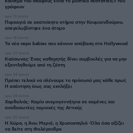
καύσιμα του σκάφους είναι το μυστικό συστατικό;» του
γράφουν
πριν 13 λεπτά
Πυρκαγιά σε ακατοίκητο κτήριο στην Κουμουνδούρου,
απεγκλωβίστηκε ένα άτομο
πριν 14 λεπτά
Τα νέα nepo babies που κάνουν απόβαση στο Hollywood
πριν 23 λεπτά
Kαύσωνας: Ένας καθηγητής δίνει συμβουλές για να μην
εξαντληθούμε από τη ζέστη
πριν 24 λεπτά
Πρέπει τελικά να πλένουμε το πρόσωπό μας κάθε πρωί;
Η απάντηση ίσως σας εκπλήξει
πριν 24 λεπτά
Χαρδαλιάς: Καμία ανεμογεννήτρια σε καμένες και
αναδασωτέες περιοχές της Αττικής
πριν 25 λεπτά
Η Χώρα, η Άνω Μεριά, η Χρυσοσπηλιά -Όλα όσα αξίζει
να δείτε στη Φολέγανδρο