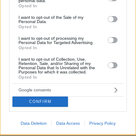
personal data.
grant or deny consent to Google and its third-party tags to
φάουλ, πλήρης αστική ευθύνη για το ατύχημα
Opted In
use your data for below specified purposes in below Google
(ανεξαρτήτως σήμανσης κλπ) και ΜΕΣΑ 6 μήνες +
consent section.
I want to opt-out of the Sale of my
ό,τι προκύψει από τραυματισμούς ή θανάτους, χωρίς
Personal Data.
αναστολή. - Οδήγηση στη ΛΕΑ με ακινητοποιημένη
Opted In
την κανονική κυκλοφορία (ανεξάρτητα από την αιτία,
I want to opt-out of processing my
δεν έχει σημασία αν έχει κίνηση ή έχει γίνει ατύχημα
Personal Data for Targeted Advertising.
αφού δεν μπορείς να ξέρεις) = κακούργημα και
Opted In
τουλάχιστον 5 χρόνια φυλακή χωρίς δικαίωμα
μείωσης ποινής πριν την έκτιση τουλάχιστον της
I want to opt-out of Collection, Use,
Retention, Sale, and/or Sharing of my
μισής. Α, και αφαίρεση διπλώματος ΜΟΝΙΜΑ! -
Personal Data that Is Unrelated with the
Purposes for which it was collected.
Άμεση διασταύρωση ανασφάλιστων και ΜΑΖΕΜΑ με
Opted In
γερανό από όπου βρεθούν παρκαρισμένα. Αν
κυκλοφορούν στον δρόμο, ο οδηγός στο αυτόφωρο
Google consents
και 6 μήνες ΜΕΣΑ χωρις αναστολή συν τα πρόστιμα.
ΑΠΑΝΤΗΣΗ
CONFIRM
H χωρα εαλω
Data Deletion
Data Access
Privacy Policy
11.09.2023, 19:15
Μακαρι να αρχισουν να εφαρμοζουν τους νομους