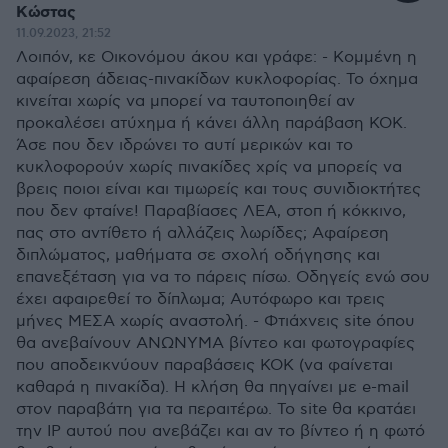
Κώστας
11.09.2023, 21:52
Λοιπόν, κε Οικονόμου άκου και γράφε: - Κομμένη η
αφαίρεση άδειας-πινακίδων κυκλοφορίας. Το όχημα
κινείται χωρίς να μπορεί να ταυτοποιηθεί αν
προκαλέσει ατύχημα ή κάνει άλλη παράβαση ΚΟΚ.
Άσε που δεν ιδρώνει το αυτί μερικών και το
κυκλοφορούν χωρίς πινακίδες χρίς να μπορείς να
βρεις ποιοι είναι και τιμωρείς και τους συνιδιοκτήτες
που δεν φταίνε! Παραβίασες ΛΕΑ, στοπ ή κόκκινο,
πας στο αντίθετο ή αλλάζεις λωρίδες; Αφαίρεση
διπλώματος, μαθήματα σε σχολή οδήγησης και
επανεξέταση για να το πάρεις πίσω. Οδηγείς ενώ σου
έχει αφαιρεθεί το δίπλωμα; Αυτόφωρο και τρεις
μήνες ΜΕΣΑ χωρίς αναστολή. - Φτιάχνεις site όπου
θα ανεβαίνουν ΑΝΩΝΥΜΑ βίντεο και φωτογραφίες
που αποδεικνύουν παραβάσεις ΚΟΚ (να φαίνεται
καθαρά η πινακίδα). Η κλήση θα πηγαίνει με e-mail
στον παραβάτη για τα περαιτέρω. Το site θα κρατάει
την IP αυτού που ανεβάζει και αν το βίντεο ή η φωτό