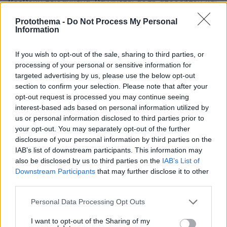
βρεθούν πειραγμένα, θα γίνεται άρση απορρήτου και
θα επιλαμβάνεται η Δίωξη Ηλεκτρονικού
Protothema -
Do Not Process My Personal
Εγκλήματος: 6 μήνες ΜΕΣΑ χωρίς αναστολή. -
Information
Αγοράζεις μικρά drones να περιπολούν στις πόλεις
και να ακολουθούν από ψηλά τις μηχανές που
If you wish to opt-out of the sale, sharing to third parties, or
κινούνται χωρίς πινακίδες κλπ. Μόλις παρκάρει το
processing of your personal or sensitive information for
παλουκάρι, τον μαζεύει η ΕΛΑΣ με την μηχανή του,
targeted advertising by us, please use the below opt-out
χωρίς καταδιώξεις και κίνδυνο. Έξι μήνες ΜΕΣΑ
section to confirm your selection. Please note that after your
χωρίς αναστολή και κατάσχεση η μηχανή. -
opt-out request is processed you may continue seeing
Αγοράζεις μεγάλα drones να περιπολούν στην εθνική
interest-based ads based on personal information utilized by
και μεγάλους οδικούς άξονες. Βίντεο, ζουμ στην
us or personal information disclosed to third parties prior to
πινακιδα και κλήση με e-mail. - Πρόστιμο 200 ευρώ
your opt-out. You may separately opt-out of the further
σε όσους πιάνουν επίτηδες δυο θέσεις για να βρουν
disclosure of your personal information by third parties on the
να παρκάρουν τα ρημάδια τους όταν γυρίσουν.
IAB’s list of downstream participants. This information may
Απόδειξη με ανώνυμο ανέβασμα φωτό ή βίντεο στο
also be disclosed by us to third parties on the
IAB’s List of
site. - Σε περίπτωση σοβαρού τροχαίου (μεγάλες
Downstream Participants
that may further disclose it to other
υλικές ζημιές, τραυματισμοί ή θάνατοι), να γίνεται
third parties.
αυτόματα άρση τηλεφωνικού απορρήτου και να
Please note that this website/app uses one or more Google
Personal Data Processing Opt Outs
κατάσχονται επιτόπου και να εξετάζονται τα κινητά
services and may gather and store information including but
των οδηγών για κλήσεις/μηνύματα/ποσταρίσματα σε
not limited to your visit or usage behaviour. You may click to
I want to opt-out of the Sharing of my
social λίγο πριν το συμβάν. Όποιος οδηγός βρεθεί