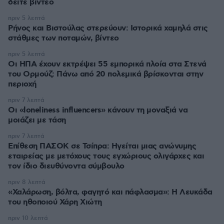
δείτε βίντεο
πριν 5 λεπτά
Ρήνος και Βιστούλας στερεύουν: Ιστορικά χαμηλά στις
στάθμες των ποταμών, βίντεο
πριν 5 λεπτά
Οι ΗΠΑ έχουν εκτρέψει 55 εμπορικά πλοία στα Στενά
του Ορμούζ: Πάνω από 20 πολεμικά βρίσκονται στην
περιοχή
πριν 7 λεπτά
Οι «loneliness influencers» κάνουν τη μοναξιά να
μοιάζει με τάση
πριν 7 λεπτά
Επίθεση ΠΑΣΟΚ σε Τσίπρα: Ηγείται μιας ανώνυμης
εταιρείας με μετόχους τους εγχώριους ολιγάρχες και
τον ίδιο διευθύνοντα σύμβουλο
πριν 8 λεπτά
«Χαλάρωση, βόλτα, φαγητό και πάφλασμα»: Η Λευκάδα
του ηθοποιού Χάρη Χιώτη
πριν 10 λεπτά