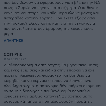
που δεν θελουν να εφαρμοσουν γιατι βλεπω την ΝΔ
οπως ο Συριζα να πηγαινει στα αζητητα .Ο καθενας
κανει οτι γουσταρει και καθε μερα κλαινε μανες και
πατεραδες κατοπιν εορτης. Που εχετε εξαφανισει
την τροχαια? Ελεος καντε κατι για την γενοκτονια
που συντελειται στους δρομους της χωρας καθε
μερα.
ΑΠΑΝΤΗΣΗ
ΣΩΤΗΡΗΣ
11.09.2023, 17:27
Διιπλοπαρκαρισμα αστειοτητες .Τα μηχανάκια με τις
κομένες εξτμίσεις και ειδικά στην επαρχία να εχει
πάρει ο ηλικιωμένος φαρμακευτική βοηθεια να
κοιμηθει και να περνάει ο τυπος να ξυπναει ενα
ολοκληρο χωριο, η αστυνομία δέν υπάρχει ακόμη και
αν τουσ ειδοποιησεις πουθενά καμία περιπολία
.φτιάξτε εναν αριθμό καταγγελιών σχετικά με τα
αστυνομικά τμήματα που αδιαφορούν. Τολμάτε ;