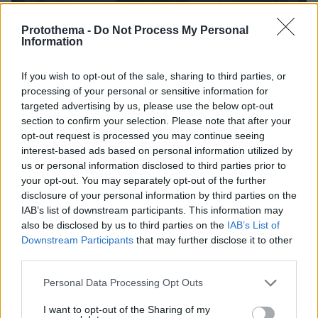
Protothema -
Do Not Process My Personal
Information
If you wish to opt-out of the sale, sharing to third parties, or
processing of your personal or sensitive information for
targeted advertising by us, please use the below opt-out
01.06.2023, 18:01
section to confirm your selection. Please note that after your
«Δεν γνωρίζει τι περιέχει η δικογραφία, ξέρει μόνο ότι
opt-out request is processed you may continue seeing
υπάρχει μια καταγγελία» λέει η δικηγόρος του Γεωργούλη
interest-based ads based on personal information utilized by
us or personal information disclosed to third parties prior to
your opt-out. You may separately opt-out of the further
disclosure of your personal information by third parties on the
IAB’s list of downstream participants. This information may
also be disclosed by us to third parties on the
IAB’s List of
Downstream Participants
that may further disclose it to other
third parties.
Please note that this website/app uses one or more Google
Personal Data Processing Opt Outs
services and may gather and store information including but
not limited to your visit or usage behaviour. You may click to
I want to opt-out of the Sharing of my