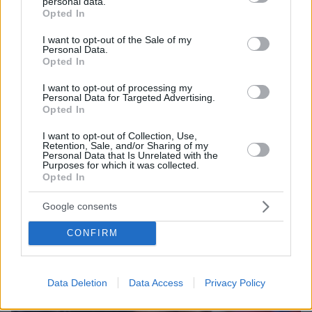
personal data.
grant or deny consent to Google and its third-party tags to
Opted In
use your data for below specified purposes in below Google
consent section.
I want to opt-out of the Sale of my
Personal Data.
Opted In
I want to opt-out of processing my
Personal Data for Targeted Advertising.
Opted In
I want to opt-out of Collection, Use,
Retention, Sale, and/or Sharing of my
31.05.2023, 18:36
Personal Data that Is Unrelated with the
Purposes for which it was collected.
Την Πέμπτη η ψηφοφορία στο Ευρωπαϊκό Κοινοβούλιο για
Opted In
την άρση ασυλίας του Γεωργούλη
Google consents
CONFIRM
Data Deletion
Data Access
Privacy Policy