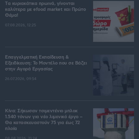
Tα κυριακάτικα πρωινά, γίνονται
καλύτερα με efood market και Πρώτο
Θέμα!
07.08.2026, 12:25
Επαγγελματική Εκπαίδευση &
Εξειδίκευση: Το Mοντέλο που σε Bάζει
στην Aγορά Eργασίας
26.07.2026, 09:54
Κίνα: Σήκωσαν τσιμεντένιο μπλοκ
1.540 τόνων για νέο λιμενικό έργο –
Θα κατασκευαστούν 75 για έως 72
πλοία
08.08.2026, 21:24