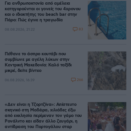
Για ανθρωποκτονία από αμέλεια
κατηγορούνται οι γονείς του 4χρονου
και ο ιδιοκτήτης του beach bar στην
Πάρο: Πώς έγινε η τραγωδία
83
08.08.2026, 21:22
Πέθανε το άσπρο κουτάβι που
συμβίωνε με αγέλη λύκων στην
Κεντρική Μακεδονία: Καλό ταξίδι
μικρέ, δείτε βίντεο
266
06.08.2026, 16:39
«Δεν είναι η Τζορτζίνα»: Απίστευτο
σκηνικό στη Μαδέιρα, χιλιάδες έξω
από εκκλησία περίμεναν τον γάμο του
Ρονάλντο και είδαν άλλο ζευγάρι, η
αντίδραση του Πορτογάλου σταρ