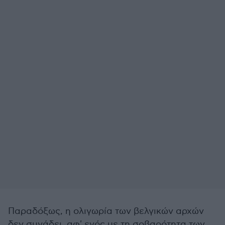
Παραδόξως, η ολιγωρία των βελγικών αρχών
δεν συνάδει, αφ' ενός με τη σοβαρότητα των