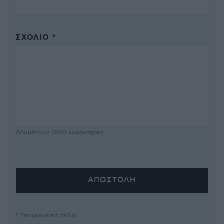
ΣΧΌΛΙΟ *
Απομένουν
2500
χαρακτήρες
* Υποχρεωτικά πεδία