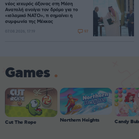
νέος ισχυρός άξονας στη Μέση
Ανατολή ανοίγει τον δρόμο για το
«ισλαμικό ΝΑΤΟ», τι σημαίνει η
συμφωνία της Μέκκας
97
07.08.2026, 17:19
Games
Northern Heights
Candy Bub
Cut The Rope