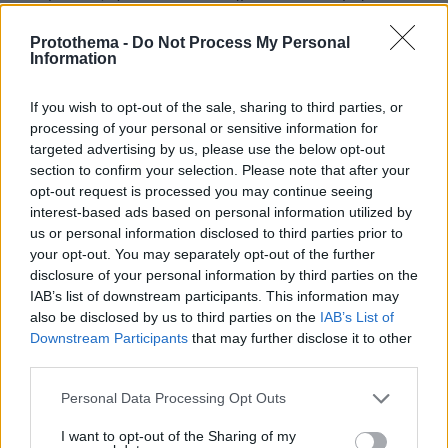
θα διαλύσουν το ΝΑΤΟ.
Protothema -
Do Not Process My Personal
ΑΠΑΝΤΗΣΗ
Information
Όπου να χτυπήσουν οι Τούρκοι
If you wish to opt-out of the sale, sharing to third parties, or
27.09.2022, 17:03
processing of your personal or sensitive information for
Δυο αποτελέσματα: Νόμιμα θα κατέχουμε το 80%
targeted advertising by us, please use the below opt-out
του Αιγαίου και ο Κυριάκος θα βγαίνει
section to confirm your selection. Please note that after your
πρωθυπουργός μέχρι να βγει στη σύνταξη.
opt-out request is processed you may continue seeing
ΑΠΑΝΤΗΣΗ
interest-based ads based on personal information utilized by
us or personal information disclosed to third parties prior to
your opt-out. You may separately opt-out of the further
Η
disclosure of your personal information by third parties on the
27.09.2022, 18:05
IAB’s list of downstream participants. This information may
Είστε γελασμένοι στην πρεσβεία.
also be disclosed by us to third parties on the
IAB’s List of
ΑΠΑΝΤΗΣΗ
Downstream Participants
that may further disclose it to other
third parties.
Ποιο λακαμας πεθαίνεις
Please note that this website/app uses one or more Google
Personal Data Processing Opt Outs
services and may gather and store information including but
27.09.2022, 16:41
not limited to your visit or usage behaviour. You may click to
I want to opt-out of the Sharing of my
Επειδή δεν σου αρέσει ο Μητσοτάκης έχεις