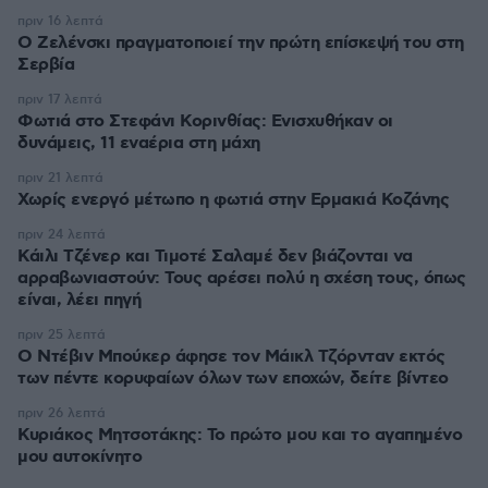
πριν 16 λεπτά
Ο Ζελένσκι πραγματοποιεί την πρώτη επίσκεψή του στη
Σερβία
πριν 17 λεπτά
Φωτιά στο Στεφάνι Κορινθίας: Ενισχυθήκαν οι
δυνάμεις, 11 εναέρια στη μάχη
πριν 21 λεπτά
Χωρίς ενεργό μέτωπο η φωτιά στην Ερμακιά Κοζάνης
πριν 24 λεπτά
Κάιλι Τζένερ και Τιμοτέ Σαλαμέ δεν βιάζονται να
αρραβωνιαστούν: Τους αρέσει πολύ η σχέση τους, όπως
είναι, λέει πηγή
πριν 25 λεπτά
Ο Ντέβιν Μπούκερ άφησε τον Μάικλ Τζόρνταν εκτός
των πέντε κορυφαίων όλων των εποχών, δείτε βίντεο
πριν 26 λεπτά
Κυριάκος Μητσοτάκης: Το πρώτο μου και το αγαπημένο
μου αυτοκίνητο