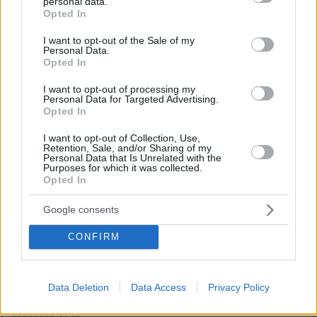
personal data.
grant or deny consent to Google and its third-party tags to
βγάλει από το μυαλό σου ένα εντελώς ηλίθιο
Opted In
use your data for below specified purposes in below Google
σενάριο για να αποδείξεις ότι το σύμπαν δεν είναι
consent section.
το μοναδικό πράγμα άπειρο.
I want to opt-out of the Sale of my
Personal Data.
ΑΠΑΝΤΗΣΗ
Opted In
I want to opt-out of processing my
Personal Data for Targeted Advertising.
Αναλυτής
Opted In
27.09.2022, 16:32
Ανάλυση ενός πανιβλακα
I want to opt-out of Collection, Use,
Retention, Sale, and/or Sharing of my
ΑΠΑΝΤΗΣΗ
Personal Data that Is Unrelated with the
Purposes for which it was collected.
Opted In
Dim
Google consents
27.09.2022, 16:53
Πόσο χαζός, είσαι? Σε εθνικό θέμα, το θέμα για
CONFIRM
σένα είναι ο κουλης
ΑΠΑΝΤΗΣΗ
Data Deletion
Data Access
Privacy Policy
μηπως ηρθε η ωρα να τιμωρηθουν οι τουρκοΜΟΓΓΟΛΟΙ