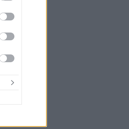
μή
ένα
α
ν
υν