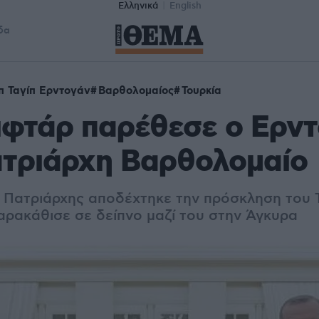
Ελληνικά
English
δα
π Ταγίπ Ερντογάν
Βαρθολομαίος
Τουρκία
ιφτάρ παρέθεσε ο Ερν
ατριάρχη Βαρθολομαίο
 Πατριάρχης αποδέχτηκε την πρόσκληση του
αρακάθισε σε δείπνο μαζί του στην Άγκυρα