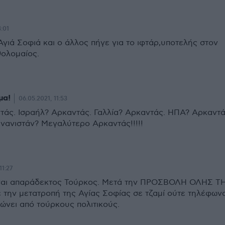
4:01
Αγιά Σοφιά και ο άλλος πήγε για το ιφτάρ,υποτελής στον
ολομαίος.
μα!
06.05.2021, 11:53
τάς. Ισραήλ? Αρκαντάς. Γαλλία? Αρκαντάς. ΗΠΑ? Αρκαντά
ουνανιστάν? Μεγαλύτερο Αρκαντάς!!!!!
11:27
ίναι απαράδεκτος Τούρκος. Μετά την ΠΡΟΣΒΟΛΗ ΟΛΗΣ Τ
ην μετατροπή της Αγίας Σοφίας σε τζαμί ούτε τηλέφων
ώνει από τούρκους πολιτικούς.