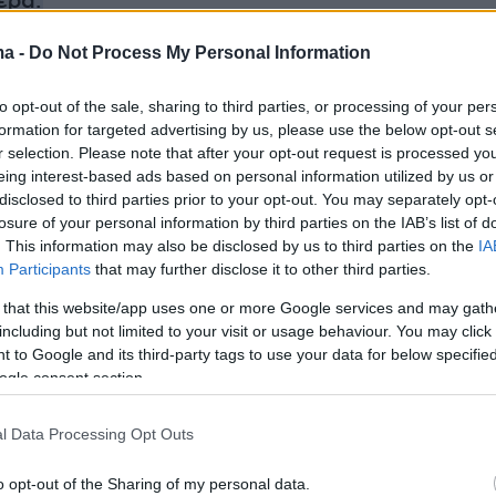
ερα:
ma -
Do Not Process My Personal Information
ο τείχος ανοσίας: Μέχρι τέλος Μαΐου 20% των
χει πλήρη θωράκιση κατά του κορωνοϊού
to opt-out of the sale, sharing to third parties, or processing of your per
formation for targeted advertising by us, please use the below opt-out s
r selection. Please note that after your opt-out request is processed y
αξί: Πώς κατάφερε να σωθεί η 20χρονη
eing interest-based ads based on personal information utilized by us or
α Πατήσια - Η μητέρα της αποκαλύπτει
disclosed to third parties prior to your opt-out. You may separately opt-
losure of your personal information by third parties on the IAB’s list of
. This information may also be disclosed by us to third parties on the
IA
Θα σταματήσουν τα SMS από τις 15 Μαΐου
Participants
that may further disclose it to other third parties.
 that this website/app uses one or more Google services and may gath
including but not limited to your visit or usage behaviour. You may click 
 to Google and its third-party tags to use your data for below specifi
ogle consent section.
l Data Processing Opt Outs
o opt-out of the Sharing of my personal data.