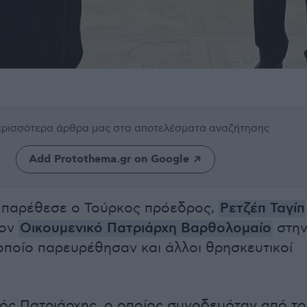
περισσότερα άρθρα μας
στα αποτελέσματα αναζήτησης
Add Protothema.gr on Google
 παρέθεσε ο Τούρκος πρόεδρος,
Ρετζέπ Ταγίπ
τον
Οικουμενικό Πατριάρχη Βαρθολομαίο
στη
οποίο παρευρέθησαν και άλλοι θρησκευτικοί
ός Πατριάρχης, ο οποίος συνοδευόταν από το