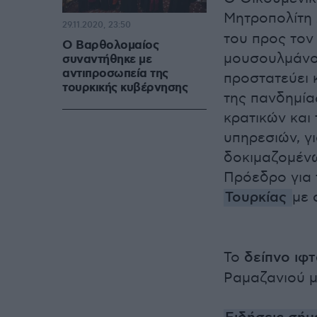
Μητροπολίτη
29.11.2020, 23:50
του προς τον
Ο Βαρθολομαίος
μουσουλμάνου
συναντήθηκε με
αντιπροσωπεία της
προστατεύει 
τουρκικής κυβέρνησης
της πανδημία
κρατικών και
υπηρεσιών, γι
δοκιμαζομέν
Πρόεδρο για 
Τουρκίας
με 
Το
δείπνο ιφ
Ραμαζανιού μ