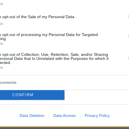
In
protothema.gr στο Google News
ο
και μάθετε πρώτοι όλες
o opt-out of the Sale of my Personal Data.
In
Ειδήσεις
ελευταίες
από την Ελλάδα και τον Κόσμο, τη στιγ
to opt-out of processing my Personal Data for Targeted
Protothema.gr
 στο
ing.
In
Α
ΠΡΟΣΘΗΚΗ ΣΧΟΛΙΟΥ
(16)
o opt-out of Collection, Use, Retention, Sale, and/or Sharing
ersonal Data that Is Unrelated with the Purposes for which it
lected.
In
consents
021, 14:34
ς πόλης που γέννησε τον Χριστιανισμό είναι πλέον μόνο 
CONFIRM
οπικό ποίμνιο(λίγα γερόντια με φθίνουσα πορεία),ανάμεσ
λλόθρησκων.Για αυτό χρησιμοποιείται από την Τουρκία σα
διστικό χαρτί ανοχής σε άλλες θρησκείες.Λύσεις υπάρχο
Data Deletion
Data Access
Privacy Policy
ερώτερες εικόνες.