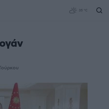
35
°C
τογάν
 Τούρκου