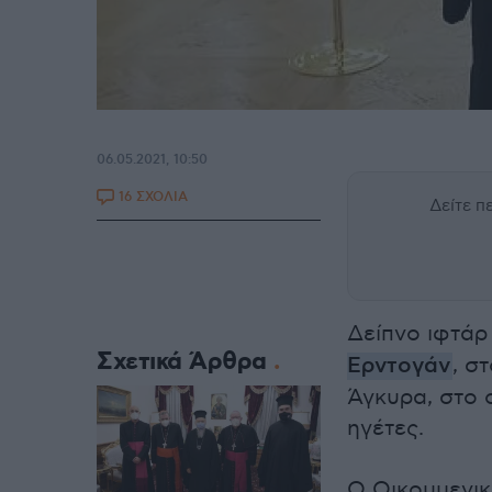
06.05.2021, 10:50
16 ΣΧΟΛΙΑ
Δείτε 
Δείπνο ιφτάρ
Σχετικά Άρθρα
Ερντογάν
, σ
Άγκυρα, στο 
ηγέτες.
Ο Οικουμενικ