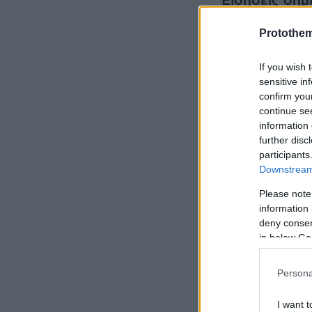
Ειδήσεις σήμ
Protothe
«Χτίζεται» τ
πολιτών θα έ
If you wish 
sensitive in
confirm you
Τρόμος στο τ
continue se
φοιτήτρια στ
information 
further disc
participants
Γεωργαντάς: 
Downstream 
Please note
information 
deny consent
in below Go
Persona
I want t