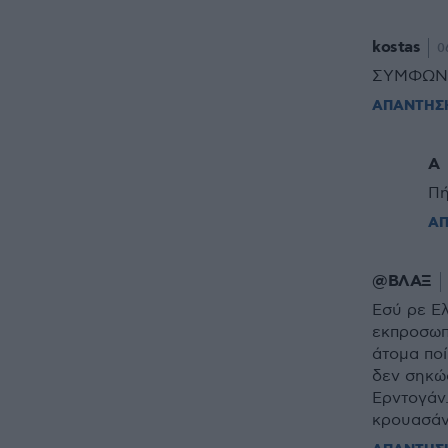
kostas
0
ΣΥΜΦΩΝΩ
ΑΠΑΝΤΗΣ
Α
Πή
Α
@ΒΛΑΞ
Εσύ ρε Ελ
εκπροσωπε
άτομα ποί
δεν σηκώσ
Ερντογάν.
κρουασάν,