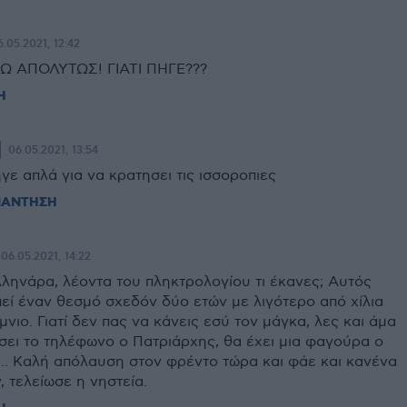
6.05.2021, 12:42
 ΑΠΟΛΥΤΩΣ! ΓΙΑΤΙ ΠΗΓΕ???
Η
06.05.2021, 13:54
γε απλά για να κρατησει τις ισσοροπιες
ΠΑΝΤΗΣΗ
06.05.2021, 14:22
ληνάρα, λέοντα του πληκτρολογίου τι έκανες; Αυτός
ί έναν θεσμό σχεδόν δύο ετών με λιγότερο από χίλια
μνιο. Γιατί δεν πας να κάνεις εσύ τον μάγκα, λες και άμα
ει το τηλέφωνο ο Πατριάρχης, θα έχει μια φαγούρα ο
.. Καλή απόλαυση στον φρέντο τώρα και φάε και κανένα
 τελείωσε η νηστεία.