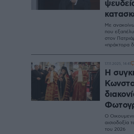
ψευδείς
κατασκ
Με ανακοίνω
που εξαπέλυ
στον Πατριά
«πράκτορα 
17.11.2025, 14:41
Η συγκι
Κωνστα
διακον
Φωτογ
Ο Οικουμενι
αισιοδοξία 
του 2026