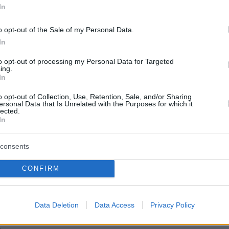
In
1
o opt-out of the Sale of my Personal Data.
 από τον Βαρθολομαίο έγινε ο
In
ος πολιτικός διοικητής του
to opt-out of processing my Personal Data for Targeted
Όρους Αλ. Στεφανής
ing.
In
ικός διοικητής είχε εκτενή συνεργασία με τον
o opt-out of Collection, Use, Retention, Sale, and/or Sharing
 τα μέλη της Συνοδικής Επιτροπής Αγίου Όρους.
ersonal Data that Is Unrelated with the Purposes for which it
lected.
In
10
6
ησία είναι πολιτισμός» το
consents
 Βαρθολομαίου από το Κιλκίς
CONFIRM
το Πνευματικό και Πολιτιστικό Κέντρο Αγ.Χαραλάμπους
 στο Κιλκίς
Data Deletion
Data Access
Privacy Policy