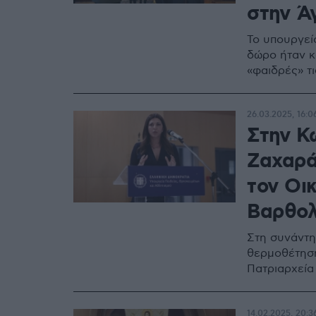
στην Ά
Το υπουργείο
δώρο ήταν κ
«φαιδρές» τι
26.03.2025, 16:0
Στην Κ
Ζαχαρά
τον Οι
Βαρθολ
Στη συνάντη
θερμοθέτησ
Πατριαρχεία
14.02.2025, 20:3