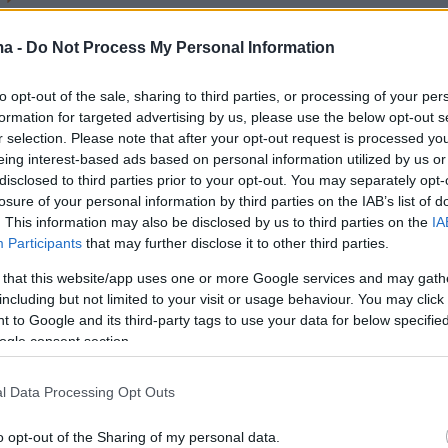
υμενικός Πατριάρχης τίμησε τον
ma -
Do Not Process My Personal Information
άκη για την επίλυση του
ματος των κληρικών της
to opt-out of the sale, sharing to third parties, or processing of your per
formation for targeted advertising by us, please use the below opt-out s
ειας
r selection. Please note that after your opt-out request is processed y
eing interest-based ads based on personal information utilized by us or
ε τον Σταυρό του Αγίου Ανδρέα - «Συνιστά ύψιστη
disclosed to third parties prior to your opt-out. You may separately opt-
ν απόφαση της Κυβέρνησης να επιλύσει οριστικά το
losure of your personal information by third parties on the IAB’s list of
βλημα των Κληρικών της Ομογένειας», είπε ο
. This information may also be disclosed by us to third parties on the
IA
Participants
that may further disclose it to other third parties.
 that this website/app uses one or more Google services and may gath
including but not limited to your visit or usage behaviour. You may click 
29
 to Google and its third-party tags to use your data for below specifi
ομαίος: Σκληρή απάντηση στην
ogle consent section.
ρωπη πολιτική» του Πούτιν
l Data Processing Opt Outs
του και στο «αντιχριστιανικό κήρυγμα» του Πατριάρχη
o opt-out of the Sharing of my personal data.