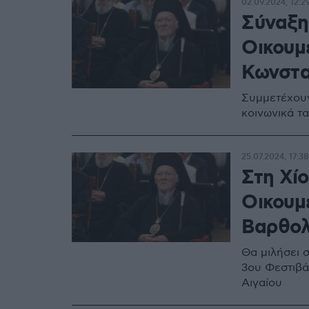
02.09.2024, 12:2
Σύναξη
Οικουμ
Κωνστα
Συμμετέχουν
κοινωνικά τ
25.07.2024, 17:38
Στη Χίο
Οικουμ
Βαρθολ
Θα μιλήσει σ
3ου Φεστιβά
Αιγαίου