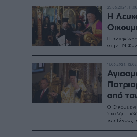
25.06.2024, 11:0
Η Λευκ
Οικουμ
Η αντιφώνησ
στην Ι.Μ.Φα
11.06.2024, 12:02
Αγιασμ
Πατρια
από το
Ο Οικουμενι
Σχολής - «Χ
του Γένους,