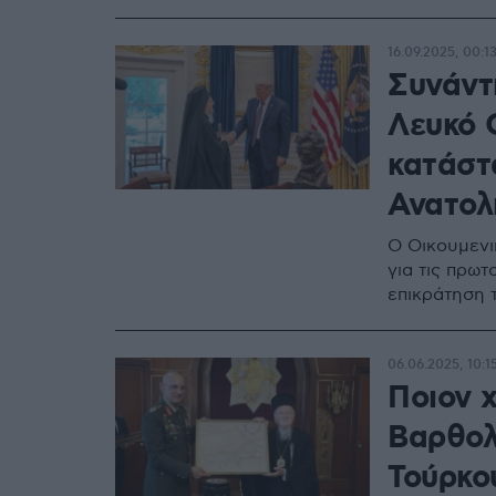
16.09.2025, 00:1
Συνάντ
Λευκό Ο
κατάστ
Ανατολ
Ο Οικουμενι
για τις πρωτ
επικράτηση 
06.06.2025, 10:1
Ποιον 
Βαρθολ
Τούρκο