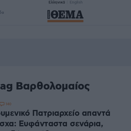
Ελληνικά
English
δα
tag Βαρθολομαίος
140
ουμενικό Πατριαρχείο απαντά
σχα: Ευφάνταστα σενάρια,