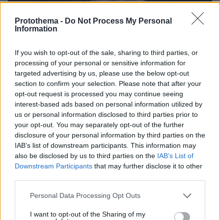
Protothema -
Do Not Process My Personal
Information
If you wish to opt-out of the sale, sharing to third parties, or
processing of your personal or sensitive information for
targeted advertising by us, please use the below opt-out
section to confirm your selection. Please note that after your
opt-out request is processed you may continue seeing
interest-based ads based on personal information utilized by
us or personal information disclosed to third parties prior to
your opt-out. You may separately opt-out of the further
07.08.2026, 22:23
disclosure of your personal information by third parties on the
Η Λίλα Μπακλέση έφερε στον κόσμο το πρώτο
IAB’s list of downstream participants. This information may
της παιδί, δείτε την ανάρτηση του συντρόφου της
also be disclosed by us to third parties on the
IAB’s List of
περί... λαού και εξουσίας
Downstream Participants
that may further disclose it to other
third parties.
Βάλθηκε να τρελάνει κόσμο ο Καντέρ:
Please note that this website/app uses one or more Google
Personal Data Processing Opt Outs
Ο Τούρκος πρώην σέντερ του NBA
services and may gather and store information including but
δηλώνει ότι πληροί τα κριτήρια...
not limited to your visit or usage behaviour. You may click to
I want to opt-out of the Sharing of my
συμπερίληψης και δηλώνει υποψήφιος