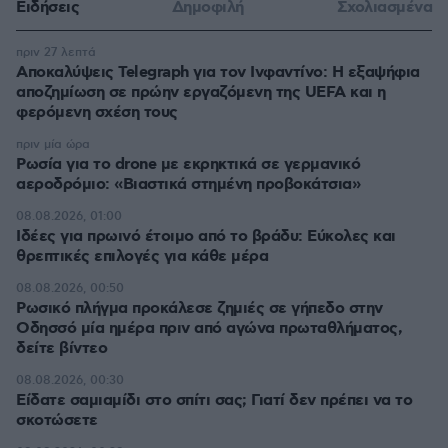
Ειδήσεις
Δημοφιλή
Σχολιασμένα
πριν 27 λεπτά
Αποκαλύψεις Telegraph για τον Ινφαντίνο: Η εξαψήφια
αποζημίωση σε πρώην εργαζόμενη της UEFA και η
φερόμενη σχέση τους
πριν μία ώρα
Ρωσία για το drone με εκρηκτικά σε γερμανικό
αεροδρόμιο: «Βιαστικά στημένη προβοκάτσια»
08.08.2026, 01:00
Ιδέες για πρωινό έτοιμο από το βράδυ: Εύκολες και
θρεπτικές επιλογές για κάθε μέρα
08.08.2026, 00:50
Ρωσικό πλήγμα προκάλεσε ζημιές σε γήπεδο στην
Οδησσό μία ημέρα πριν από αγώνα πρωταθλήματος,
δείτε βίντεο
08.08.2026, 00:30
Είδατε σαμιαμίδι στο σπίτι σας; Γιατί δεν πρέπει να το
σκοτώσετε