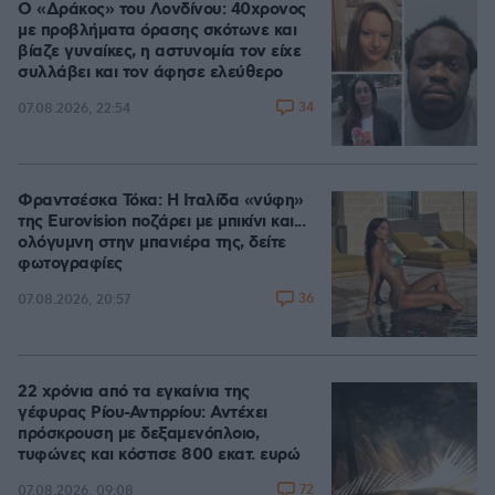
Ο «Δράκος» του Λονδίνου: 40χρονος
με προβλήματα όρασης σκότωνε και
βίαζε γυναίκες, η αστυνομία τον είχε
συλλάβει και τον άφησε ελεύθερο
34
07.08.2026, 22:54
Φραντσέσκα Τόκα: Η Ιταλίδα «νύφη»
της Eurovision ποζάρει με μπικίνι και...
ολόγυμνη στην μπανιέρα της, δείτε
φωτογραφίες
36
07.08.2026, 20:57
22 χρόνια από τα εγκαίνια της
γέφυρας Ρίου-Αντιρρίου: Αντέχει
πρόσκρουση με δεξαμενόπλοιο,
τυφώνες και κόστισε 800 εκατ. ευρώ
72
07.08.2026, 09:08