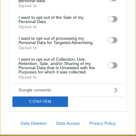
personal data.
grant or deny consent to Google and its third-party tags to
να παίξει στο WNBA
Opted In
use your data for below specified purposes in below Google
20
07.08.2026, 23:30
consent section.
I want to opt-out of the Sale of my
Personal Data.
Opted In
Άλλος για data center; Επενδύσεις
I want to opt-out of processing my
€50 δισ. την ερχόμενη δεκαετία
Personal Data for Targeted Advertising.
Opted In
302
07.08.2026, 20:16
I want to opt-out of Collection, Use,
Retention, Sale, and/or Sharing of my
Personal Data that Is Unrelated with the
Purposes for which it was collected.
Opted In
Νέες καταγγελίες στην Ελπίδα για τη
Google consents
Δημοκρατία: Γρατσία, Γαλανός,
Καρυστιανού και αυλικοί το
CONFIRM
μετέτρεψαν σε φοβικό αρχηγικό
κόμμα
99
07.08.2026, 19:33
Data Deletion
Data Access
Privacy Policy