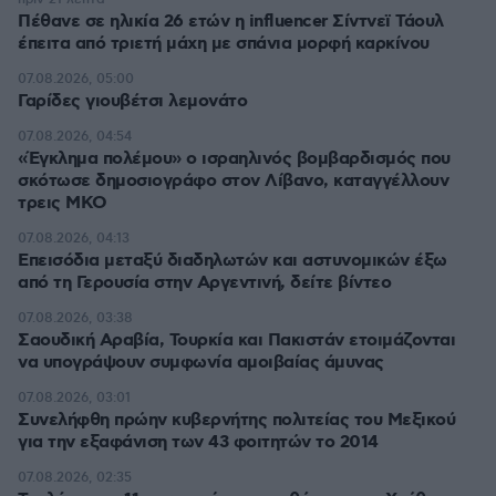
Πέθανε σε ηλικία 26 ετών η influencer Σίντνεϊ Τάουλ
έπειτα από τριετή μάχη με σπάνια μορφή καρκίνου
07.08.2026, 05:00
Γαρίδες γιουβέτσι λεμονάτο
07.08.2026, 04:54
«Έγκλημα πολέμου» ο ισραηλινός βομβαρδισμός που
σκότωσε δημοσιογράφο στον Λίβανο, καταγγέλλουν
τρεις ΜΚΟ
07.08.2026, 04:13
Επεισόδια μεταξύ διαδηλωτών και αστυνομικών έξω
από τη Γερουσία στην Αργεντινή, δείτε βίντεο
07.08.2026, 03:38
Σαουδική Αραβία, Τουρκία και Πακιστάν ετοιμάζονται
να υπογράψουν συμφωνία αμοιβαίας άμυνας
07.08.2026, 03:01
Συνελήφθη πρώην κυβερνήτης πολιτείας του Μεξικού
για την εξαφάνιση των 43 φοιτητών το 2014
07.08.2026, 02:35