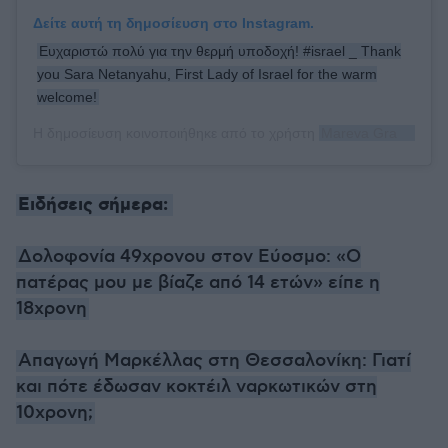
Δείτε αυτή τη δημοσίευση στο Instagram.
Ευχαριστώ πολύ για την θερμή υποδοχή! #israel _ Thank
you Sara Netanyahu, First Lady of Israel for the warm
welcome!
Η δημοσίευση κοινοποιήθηκε από το χρήστη
Mareva Grabowski-Mitsotaki
Ειδήσεις σήμερα:
Δολοφονία 49χρονου στον Εύοσμο: «Ο
πατέρας μου με βίαζε από 14 ετών» είπε η
18χρονη
Απαγωγή Μαρκέλλας στη Θεσσαλονίκη: Γιατί
και πότε έδωσαν κοκτέιλ ναρκωτικών στη
10χρονη;