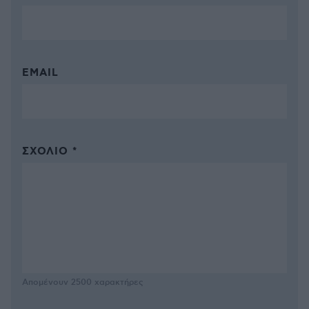
EMAIL
ΣΧΌΛΙΟ *
Απομένουν
2500
χαρακτήρες