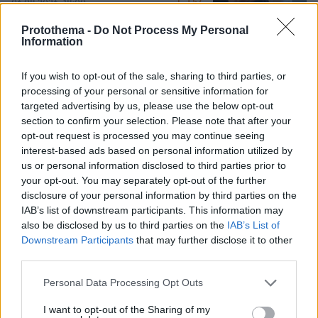
57
06.08.2026, 18:00
Protothema -
Do Not Process My Personal
Information
Αριστοτέλης Δαμίγος: Σε κλίμα
οδύνης έγινε η αποτέφρωση του
If you wish to opt-out of the sale, sharing to third parties, or
συντονιστή που σκοτώθηκε μετά τη
processing of your personal or sensitive information for
σύγκρουση ελικοπτέρων στην Ψάθα,
targeted advertising by us, please use the below opt-out
φωτογραφίες
section to confirm your selection. Please note that after your
opt-out request is processed you may continue seeing
127
06.08.2026, 20:03
interest-based ads based on personal information utilized by
us or personal information disclosed to third parties prior to
your opt-out. You may separately opt-out of the further
Πέθανε το άσπρο κουτάβι που
disclosure of your personal information by third parties on the
συμβίωνε με αγέλη λύκων στην
IAB’s list of downstream participants. This information may
Κεντρική Μακεδονία: Καλό ταξίδι
μικρέ, δείτε βίντεο
also be disclosed by us to third parties on the
IAB’s List of
Downstream Participants
that may further disclose it to other
160
06.08.2026, 16:39
third parties.
Please note that this website/app uses one or more Google
Personal Data Processing Opt Outs
services and may gather and store information including but
Προϊόν εργαστηρίου ή της φύσης ο
not limited to your visit or usage behaviour. You may click to
I want to opt-out of the Sharing of my