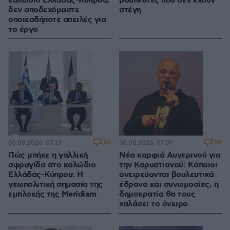
καλώδιο Ελλάδας-Κύπρου,
βουλευτές που δεν έχουν
δεν αποδεχόμαστε
στέγη
οποιεσδήποτε απειλές για
το έργο
55
54
06.08.2026, 07:23
06.08.2026, 07:01
Πώς μπήκε η γαλλική
Νέα καρφιά Αυγερινού για
σφραγίδα στο καλώδιο
την Καρυστιανού: Kάποιοι
Ελλάδας-Κύπρου: Η
ονειρεύονται βουλευτικά
γεωπολιτική σημασία της
έδρανα και συνωμοσίες, η
εμπλοκής της Meridiam
δημοκρατία θα τους
χαλάσει το όνειρο