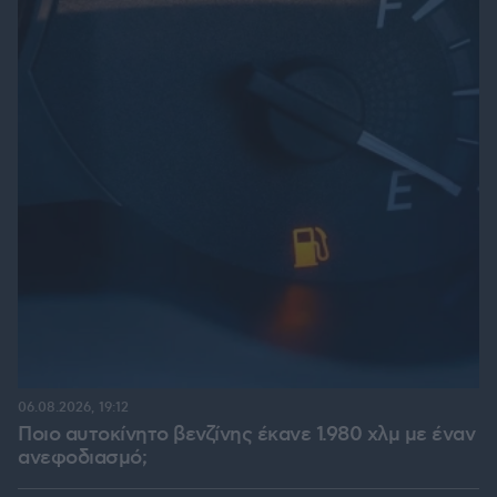
06.08.2026, 19:12
Ποιο αυτοκίνητο βενζίνης έκανε 1.980 χλμ με έναν
ανεφοδιασμό;