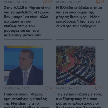
107
67
06.08.2026, 11:17
06.08.2026, 10:59
Στην ΑΑΔΕ ο Μητσοτάκης
Η Ελλάδα υπέβαλε αίτημα
για το myAGRO: «Η χώρα
για ενεργοποίηση της
δεν μπορεί να είναι άλλο
ρήτρας διαφυγής - Νέες
αιχμάλωτη των
επενδύσεις 1 δισ. έως το
κυκλωμάτων, του
2028 για την Ενέργεια
ρουσφετιού και του
παλαιοκομματισμού»
4
115
06.08.2026, 09:57
06.08.2026, 09:55
Παπασταύρου: Ψήφος
Το μεγάλο παζάρι με τους
εμπιστοσύνης η είσοδος
ανεξάρτητους: Με ποια
της Meridiam για το
κόμματα φλερτάρουν οι