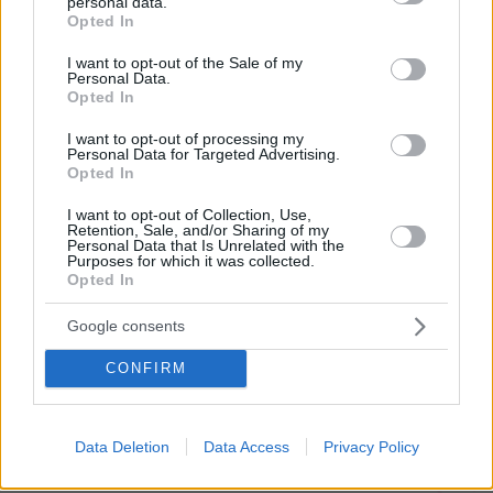
personal data.
κορωνοϊός; Άλλα έλεγε δημόσια ο
grant or deny consent to Google and its third-party tags to
Opted In
Φάουτσι και άλλα ιδιωτικά, αρνήθηκε
use your data for below specified purposes in below Google
100 φορές να απαντήσει στο
consent section.
I want to opt-out of the Sale of my
Κογκρέσο
Personal Data.
Opted In
147
06.08.2026, 21:40
I want to opt-out of processing my
Personal Data for Targeted Advertising.
Opted In
Αποχωρούν ακόμη δύο στελέχη από το
κόμμα της Καρυστιανού,
I want to opt-out of Collection, Use,
καταγγέλλουν έλλειψη διαλόγου
Retention, Sale, and/or Sharing of my
Personal Data that Is Unrelated with the
51
06.08.2026, 21:16
Purposes for which it was collected.
Opted In
Google consents
CONFIRM
Games
Data Deletion
Data Access
Privacy Policy