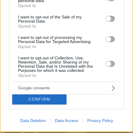
personal data.
grant or deny consent to Google and its third-party tags to
Opted In
use your data for below specified purposes in below Google
07.08.2026, 07:19
consent section.
«Δεν το πιστεύουμε», λένε οι Αμερικανοί που
I want to opt-out of the Sale of my
Personal Data.
υιοθέτησαν τον Αφγανό στη Λέσβο - Η αρχική
Opted In
εκδοχή για το φονικό στην Κυψέλη και η σιωπή
στην απολογία
I want to opt-out of processing my
Personal Data for Targeted Advertising.
Opted In
I want to opt-out of Collection, Use,
Retention, Sale, and/or Sharing of my
Personal Data that Is Unrelated with the
Purposes for which it was collected.
Opted In
Google consents
CONFIRM
Data Deletion
Data Access
Privacy Policy