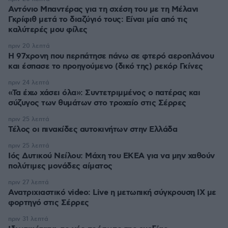
Αντόνιο Μπαντέρας για τη σχέση του με τη Μέλανι
Γκρίφιθ μετά το διαζύγιό τους: Είναι μία από τις
καλύτερές μου φίλες
πριν 20 λεπτά
Η 97χρονη που περπάτησε πάνω σε φτερό αεροπλάνου
και έσπασε το προηγούμενο (δικό της) ρεκόρ Γκίνες
πριν 24 λεπτά
«Τα έχω χάσει όλα»: Συντετριμμένος ο πατέρας και
σύζυγος των θυμάτων στο τροχαίο στις Σέρρες
πριν 25 λεπτά
Τέλος οι πινακίδες αυτοκινήτων στην Ελλάδα
πριν 25 λεπτά
Ιός Δυτικού Νείλου: Μάχη του ΕΚΕΑ για να μην χαθούν
πολύτιμες μονάδες αίματος
πριν 27 λεπτά
Ανατριχιαστικό video: Live η μετωπική σύγκρουση ΙΧ με
φορτηγό στις Σέρρες
πριν 31 λεπτά