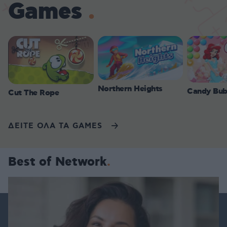
Games
Northern Heights
Candy Bub
Cut The Rope
ΔΕΙΤΕ ΟΛΑ ΤΑ GAMES
Best of Network