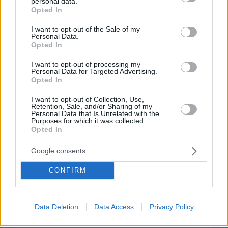
personal data.
grant or deny consent to Google and its third-party tags to
Opted In
use your data for below specified purposes in below Google
ΠΡΟΣΘΗΚΗ ΣΧΟΛΙΟΥ
consent section.
I want to opt-out of the Sale of my
Personal Data.
Opted In
ΌΝΟΜΑ *
I want to opt-out of processing my
Personal Data for Targeted Advertising.
Opted In
I want to opt-out of Collection, Use,
Retention, Sale, and/or Sharing of my
EMAIL
Personal Data that Is Unrelated with the
Purposes for which it was collected.
Opted In
Google consents
ΣΧΌΛΙΟ *
CONFIRM
Data Deletion
Data Access
Privacy Policy