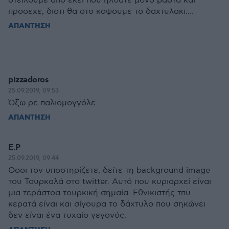
στειλουμε απο εκει που ηλθατε μονο βαστα και
προσεχε, διοτι θα στο κοψουμε το δαχτυλακι....
ΑΠΑΝΤΗΣΗ
pizzadoros
25.09.2019, 09:53
Όξω ρε παλιομογγόλε
ΑΠΑΝΤΗΣΗ
E.P
25.09.2019, 09:44
Οσοι τον υποστηρίζετε, δείτε τη background image
του Τουρκαλά στο twitter. Αυτό που κυριαρχεί είναι
μια τεράστοα τουρκική σημαία. Εθνικιστής τπυ
κερατά είναι και σίγουρα το δάχτυλο που σηκώνει
δεν είναι ένα τυχαίο γεγονός.