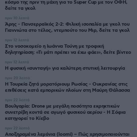
κόσμο της πριν τη μάχη για το Super Cup με τον ΟΦΗ,
δείτε τα γκολ
πριν 10 λεπτά
Άρης - Πανσερραϊκός 2-2: Φιλική ισοπαλία με γκολ του
Γιαννιώτα στο τέλος, ντεμπούτο του Μιρ, δείτε τα γκολ
πριν 12 λεπτά
Στο νοσοκομείο η Ιωάννα Τούνη με τροφική
δηλητηρίαση: «Τι μάτι πρέπει να έχω φάει», δείτε βίντεο
πριν 12 λεπτά
Η φυσική «συνταγή» για καλύτερη στυτική λειτουργία
πριν 20 λεπτά
Η Τουρκία ζητά μορατόριουμ Ρωσίας - Ουκρανίας στις
επιθέσεις κατά εμπορικών πλοίων στη Μαύρη Θάλασσα
πριν 22 λεπτά
Βουλγαρία: Drone με μεγάλη ποσότητα εκρηκτικών
συνετρίβη κοντά σε αγωγό φυσικού αερίου - Η Σόφια
κατηγορεί το Κίεβο
πριν 22 λεπτά
Αποξηραμένα λεμόνια (loomi) – Πώς χρησιμοποιούνται