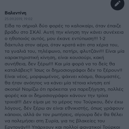
Βαλεντίνη
25.09.2019, 19:02
Είδα το σήριαλ δύο φορές το καλοκαίρι, όταν έπαιζε
βράδυ στο ΣΚΑΪ. Αυτή την κίνηση την κάνει συνέχεια
ο ηθοποιός αυτός, μου έκανε εντύπωση!!! 1-2
δάχτυλα στον αέρα, όταν κρατά κάτι στα χέρια του,
τα γυαλιά του, τηλέφωνο, ποτήρι, φλυτζάνι!!! Είναι μία
χαρακτηριστική κίνηση, είναι κουσούρι, κακή
συνήθεια, δεν ξέρω!!! Και μία φορά να το δείς θα
καταλάβεις!! Ίσως οι δημοσιογράφοι δέν το ξέρουν!!
Είναι νέος, μορφωμένος, ψάχνει κόσμο, θαυμαστές,
θα ήταν ανόητος να κάνει μία τέτοια κίνηση επί
σκοπώ! Νομίζω ότι πρόκειται για παρεξήγηση, πολλές
φορές και οι δημοσιογράφοι κάνουν την τρίχα
τριχιά!!! Δεν είμαι με το μέρος του Τούρκου, δέν έχω
λόγους, δέν ξέρω αν είναι εθνικιστής, όπως γράφουν
κάποιοι, αλλά άν τον ρωτήσεις, σίγουρα δέν θα θέλει
να πολεμήσει στη Συρία, για τις βλακείες του
Ερντογάν!!! Υπάρχουν και πολλοί φανατικοί Τούρκοι