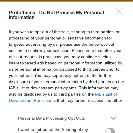
25.09.2019, 06:58
Καμία έκπληξη. Οι Τούρκοι έχουν μια ιστορία χωρίς
Protothema -
Do Not Process My Personal
πολιτισμό, χωρίς σεβασμό των λαών που συνδέονται
Information
χωρις σεβασμό στον πολιτισμό των αλλων λαών,
χωρίς σεβασμό του διεθνούς δικαίου και βέβαια μια
If you wish to opt-out of the sale, sharing to third parties, or
ιστορία γεμάτη με πρόκληση καταστροφών. Στην
processing of your personal or sensitive information for
εποχή του Ερντογαν ειναι πολύ πιθανόν ο
targeted advertising by us, please use the below opt-out
συγκεκριμένος ηθοποιός να ειναι στην υπηρεσία του
section to confirm your selection. Please note that after your
καθεστώτος.
opt-out request is processed you may continue seeing
interest-based ads based on personal information utilized by
ΑΠΑΝΤΗΣΗ
us or personal information disclosed to third parties prior to
your opt-out. You may separately opt-out of the further
Donald
disclosure of your personal information by third parties on the
IAB’s list of downstream participants. This information may
25.09.2019, 03:03
also be disclosed by us to third parties on the
IAB’s List of
Συγνωμη ομως δεν ζητησε.
Downstream Participants
that may further disclose it to other
ΑΠΑΝΤΗΣΗ
third parties.
Please note that this website/app uses one or more Google
Personal Data Processing Opt Outs
services and may gather and store information including but
ΦΟΡΤΩΣΗ ΠΕΡΙΣΣΟΤΕΡΩΝ ΣΧΟΛΙΩΝ
not limited to your visit or usage behaviour. You may click to
I want to opt-out of the Sharing of my