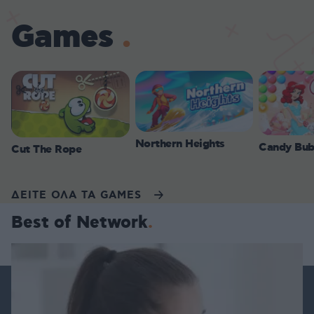
Games
Northern Heights
Candy Bub
Cut The Rope
ΔΕΙΤΕ ΟΛΑ ΤΑ GAMES
Best of Network