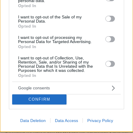
personal data.
grant or deny consent to Google and its third-party tags to
Opted In
use your data for below specified purposes in below Google
consent section.
I want to opt-out of the Sale of my
ΡΟΗ ΕΙΔΗΣΕΩΝ
Personal Data.
Opted In
Ειδήσεις
Δημοφιλή
Σχολιασμένα
I want to opt-out of processing my
Personal Data for Targeted Advertising.
πριν 4 λεπτά
Opted In
«Δεν τον άφηνα γιατί φοβόμουν ότι θα φύγει,
πιστεύαμε πως δεν θα βγούμε ζωντανοί»: Επιβάτης
I want to opt-out of Collection, Use,
Retention, Sale, and/or Sharing of my
περιγράφει την πτήση της Ryanair με το σπασμένο
Personal Data that Is Unrelated with the
παράθυρο
Purposes for which it was collected.
Opted In
πριν 6 λεπτά
25χρονος μετέτρεψε το γκαράζ του παππού του σε
Google consents
«πράσινη επιχείρηση» εκατ. δολαρίων: «Χαίρομαι που
έμεινα εδώ»
CONFIRM
πριν 10 λεπτά
Πέντε στυλ παντελονιού που επανέρχονται κάθε
καλοκαίρι
Data Deletion
Data Access
Privacy Policy
πριν 10 λεπτά