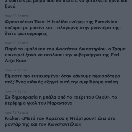
3 κοκτέιλ με μπίρα που θα θέλετε να φτιάχνετε ξανά και
ξανά
πριν 13 λεπτά
Φραντσέσκα Τόκα: Η Ιταλίδα «νύφη» της Eurovision
ποζάρει με μπικίνι και... ολόγυμνη στην μπανιέρα της,
δείτε φωτογραφίες
πριν 13 λεπτά
Παρά το «μπλόκο» του Ανωτάτου Δικαστηρίου, ο Τραμπ
επιχειρεί ξανά να απολύσει την κυβερνήτρια της Fed
Λίζα Κουκ
πριν 17 λεπτά
Είμαστε πιο ευτυχισμένοι όταν κάνουμε περισσότερο
σεξ; Ένας ειδικός εξηγεί αυτή την αμφίδρομη σχέση
πριν 17 λεπτά
Σε δημοπρασία η μπάλα από το «χέρι του Θεού», το
περίφημο γκολ του Μαραντόνα
πριν 19 λεπτά
Kicker: «Μετά τον Καρέτσα η Ντόρτμουντ έχει στα
ραντάρ της και τον Κωνσταντέλια»