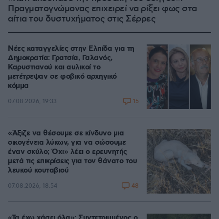
Πραγματογνώμονας επιχειρεί να ρίξει φως στα
αίτια του δυστυχήματος στις Σέρρες
Νέες καταγγελίες στην Ελπίδα για τη
Δημοκρατία: Γρατσία, Γαλανός,
Καρυστιανού και αυλικοί το
μετέτρεψαν σε φοβικό αρχηγικό
κόμμα
15
07.08.2026, 19:33
«Άξιζε να θέσουμε σε κίνδυνο μια
οικογένεια λύκων, για να σώσουμε
έναν σκύλο; Όχι» λέει ο ερευνητής
μετά τις επικρίσεις για τον θάνατο του
λευκού κουταβιού
48
07.08.2026, 18:54
«Τα έχω χάσει όλα»: Συντετριμμένος ο