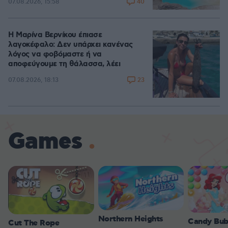
40
07.08.2026, 15:58
Η Μαρίνα Βερνίκου έπιασε
λαγοκέφαλο: Δεν υπάρχει κανένας
λόγος να φοβόμαστε ή να
αποφεύγουμε τη θάλασσα, λέει
23
07.08.2026, 18:13
Games
Northern Heights
Candy Bub
Cut The Rope