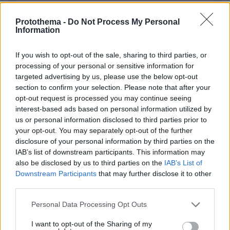
Protothema -
Do Not Process My Personal
Information
ΣΧΌΛΙΟ *
If you wish to opt-out of the sale, sharing to third parties, or
processing of your personal or sensitive information for
targeted advertising by us, please use the below opt-out
section to confirm your selection. Please note that after your
opt-out request is processed you may continue seeing
interest-based ads based on personal information utilized by
us or personal information disclosed to third parties prior to
your opt-out. You may separately opt-out of the further
Απομένουν
2500
χαρακτήρες
disclosure of your personal information by third parties on the
IAB’s list of downstream participants. This information may
also be disclosed by us to third parties on the
IAB’s List of
Downstream Participants
that may further disclose it to other
third parties.
Please note that this website/app uses one or more Google
Personal Data Processing Opt Outs
services and may gather and store information including but
* Υποχρεωτικά πεδία
not limited to your visit or usage behaviour. You may click to
I want to opt-out of the Sharing of my