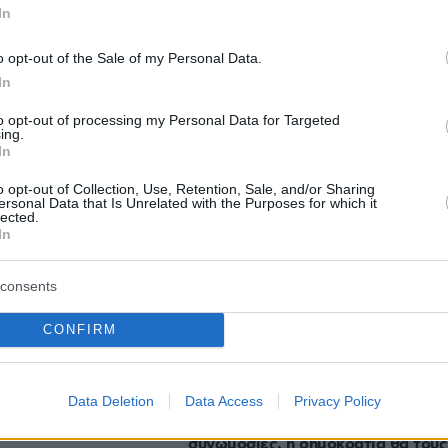
In
o opt-out of the Sale of my Personal Data.
protothema.gr στο Google News
το
και μάθετε πρώτοι
In
εις
to opt-out of processing my Personal Data for Targeted
Ειδήσεις
 τελευταίες
από την Ελλάδα και τον Κόσμο, τη
ing.
In
Protothema.gr
μβαίνουν, στο
o opt-out of Collection, Use, Retention, Sale, and/or Sharing
ersonal Data that Is Unrelated with the Purposes for which it
lected.
In
Ειδήσεις
Δημοφιλή
Σχολιασμέν
ΗΣΕΩΝ
consents
κατηγορείται για τον εμπρησμό στ
ο μάτι τα κοράλλια
Marfin
CONFIRM
 Το μπλόκο στη
οσμήματα
πριν 39 λεπτά
και η καταστροφή
Νέα καρφιά Αυγερινού για την
Data Deletion
Data Access
Privacy Policy
χρυσού»
Καρυστιανού: Kάποιοι ονειρεύοντα
βουλευτικά έδρανα και
συνωμοσίες, η δημοκρατία θα τους