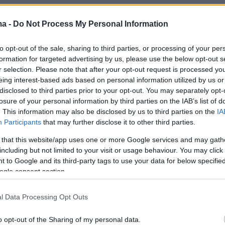
ma -
Do Not Process My Personal Information
to opt-out of the sale, sharing to third parties, or processing of your per
formation for targeted advertising by us, please use the below opt-out s
r selection. Please note that after your opt-out request is processed y
ήμερα:
eing interest-based ads based on personal information utilized by us or
disclosed to third parties prior to your opt-out. You may separately opt-
losure of your personal information by third parties on the IAB’s list of
ήρεια αλκοόλ ο 29χρονος που παρέσυρε και
. This information may also be disclosed by us to third parties on the
IA
ν 24χρονο στη Λούτσα
Participants
that may further disclose it to other third parties.
 that this website/app uses one or more Google services and may gath
της «Ιθάκης» του Τσίπρα με όσα είπαν και
including but not limited to your visit or usage behaviour. You may click 
 to Google and its third-party tags to use your data for below specifi
Μέρκελ, ο Σόιμπλε και ο Βαρουφάκης
ogle consent section.
ετζιάνι: Η ιστορία της «μαύρης χήρας» που
l Data Processing Opt Outs
 τον Οίκο Gucci
o opt-out of the Sharing of my personal data.