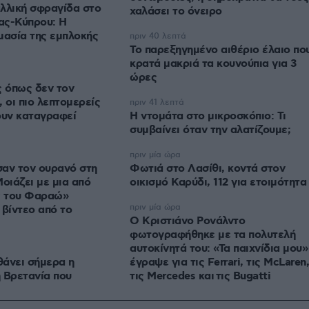
λλική σφραγίδα στο
χαλάσει το όνειρο
ας-Κύπρου: Η
μασία της εμπλοκής
πριν 40 λεπτά
Το παρεξηγημένο αιθέριο έλαιο πο
κρατά μακριά τα κουνούπια για 3
ώρες
ς όπως δεν τον
 οι πιο λεπτομερείς
πριν 41 λεπτά
ουν καταγραφεί
Η ντομάτα στο μικροσκόπιο: Τι
συμβαίνει όταν την αλατίζουμε;
πριν μία ώρα
αν τον ουρανό στη
Φωτιά στο Λασίθι, κοντά στον
οιάζει με μια από
οικισμό Καρύδι, 112 για ετοιμότητα
ς του Φαραώ»
πριν μία ώρα
 βίντεο από το
Ο Κριστιάνο Ρονάλντο
φωτογραφήθηκε με τα πολυτελή
αυτοκίνητά του: «Τα παιχνίδια μου»
άνει σήμερα η
έγραψε για τις Ferrari, τις McLaren,
 Βρετανία που
τις Mercedes και τις Bugatti