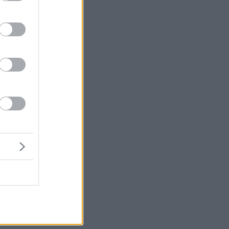
α
η
ι