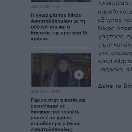
Δεκεμβρίου,
31.05.2025, 10:44
παραδεχόμεν
Η γνωριμία του Νίκου
εξήγησε τον
Αποστολόπουλου με τη
σύζυγό του και ο
Νίκος Αποσ
θάνατός της πριν από 16
γοητείας, ε
χρόνια
είμαι και ά
στις σχέσει
κακό ελάττω
υπέροχο, αλ
Δείτε το βί
02.12.2024, 09:20
Γύρισα στην απιστία και
ερωτεύομαι σε
διαφορετικά ταμπλό,
πάντα έτσι ήμουν,
παραδέχτηκε ο Νίκος
Αποστολόπουλος