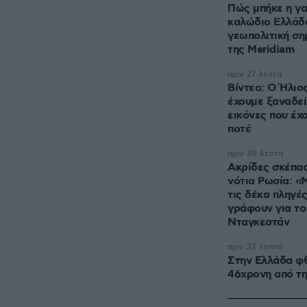
Πώς μπήκε η γα
καλώδιο Ελλάδ
γεωπολιτική ση
της Meridiam
πριν 27 λεπτά
Βίντεο: Ο Ήλιο
έχουμε ξαναδεί,
εικόνες που έχ
ποτέ
πριν 28 λεπτά
Ακρίδες σκέπασ
νότια Ρωσία: «Μ
τις δέκα πληγέ
γράφουν για το
Νταγκεστάν
πριν 32 λεπτά
Στην Ελλάδα φθ
46χρονη από τη