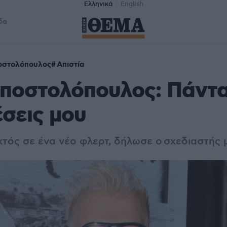
Ελληνικά
English
δα
οστολόπουλος
Απιστία
Αποστολόπουλος: Πάντα
έσεις μου
ιχτός σε ένα νέο φλερτ, δήλωσε ο σχεδιαστής