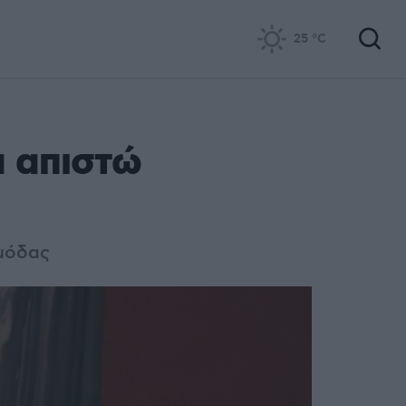
25
°C
 απιστώ
 μόδας