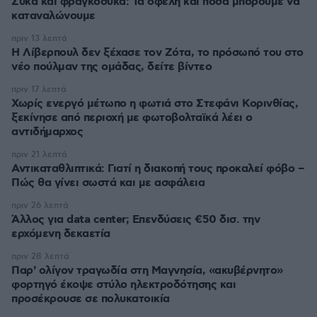
Σύκα και φραγκόσυκα: Τα οφέλη και πόσα μπορούμε να
καταναλώνουμε
πριν 13 λεπτά
Η Λίβερπουλ δεν ξέχασε τον Ζότα, το πρόσωπό του στο
νέο πούλμαν της ομάδας, δείτε βίντεο
πριν 17 λεπτά
Χωρίς ενεργό μέτωπο η φωτιά στο Στεφάνι Κορινθίας,
ξεκίνησε από περιοχή με φωτοβολταϊκά λέει ο
αντιδήμαρχος
πριν 21 λεπτά
Αντικαταθλιπτικά: Γιατί η διακοπή τους προκαλεί φόβο –
Πώς θα γίνει σωστά και με ασφάλεια
πριν 26 λεπτά
Άλλος για data center; Επενδύσεις €50 δισ. την
ερχόμενη δεκαετία
πριν 28 λεπτά
Παρ' ολίγον τραγωδία στη Μαγνησία, «ακυβέρνητο»
φορτηγό έκοψε στύλο ηλεκτροδότησης και
προσέκρουσε σε πολυκατοικία