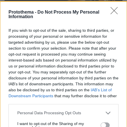
Protothema -
Do Not Process My Personal
Information
If you wish to opt-out of the sale, sharing to third parties, or
processing of your personal or sensitive information for
targeted advertising by us, please use the below opt-out
section to confirm your selection. Please note that after your
opt-out request is processed you may continue seeing
interest-based ads based on personal information utilized by
us or personal information disclosed to third parties prior to
your opt-out. You may separately opt-out of the further
disclosure of your personal information by third parties on the
IAB’s list of downstream participants. This information may
also be disclosed by us to third parties on the
IAB’s List of
27.07.2026, 06:00
Downstream Participants
that may further disclose it to other
Το μέλλον της τεχνολογίας
third parties.
Please note that this website/app uses one or more Google
03.08.2026, 10:56
Personal Data Processing Opt Outs
services and may gather and store information including but
Η Smart φοιτητική κατοικία στην καρδιά της Αθήνας
not limited to your visit or usage behaviour. You may click to
I want to opt-out of the Sharing of my