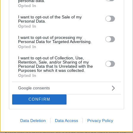
personal data.
grant or deny consent to Google and its third-party tags to
26.07.2026, 09:54
Opted In
use your data for below specified purposes in below Google
Επαγγελματική Εκπαίδευση & Εξειδίκευση: Το Mοντέλο που
consent section.
I want to opt-out of the Sale of my
σε Bάζει στην Aγορά Eργασίας
Personal Data.
Opted In
ΡΟΗ ΕΙΔΗΣΕΩΝ
I want to opt-out of processing my
Personal Data for Targeted Advertising.
Opted In
Ειδήσεις
Δημοφιλή
Σχολιασμένα
I want to opt-out of Collection, Use,
Retention, Sale, and/or Sharing of my
πριν 8 λεπτά
Personal Data that Is Unrelated with the
Μπαρτσελόνα: Ακύρωσε φιλικό παιχνίδι στο Μαρόκο
Purposes for which it was collected.
λόγω της κρίσης στη Θέουτα
Opted In
πριν 10 λεπτά
Google consents
Φάτε σούπα με κρέας... σκύλου: Τα κρατικά ΜΜΕ στη
Βόρεια Κορέα τη συστήνουν ως διέξοδο στον καύσωνα
CONFIRM
πριν 12 λεπτά
Λευκό ξίδι: Οι 5 σωτήριες χρήσεις του όταν ζούμε με
κατοικίδια
Data Deletion
Data Access
Privacy Policy
πριν 12 λεπτά