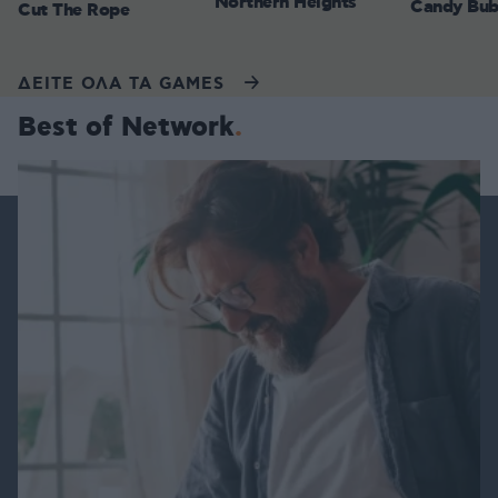
Northern Heights
Candy Bub
Cut The Rope
ΔΕΙΤΕ ΟΛΑ ΤΑ GAMES
Best of Network