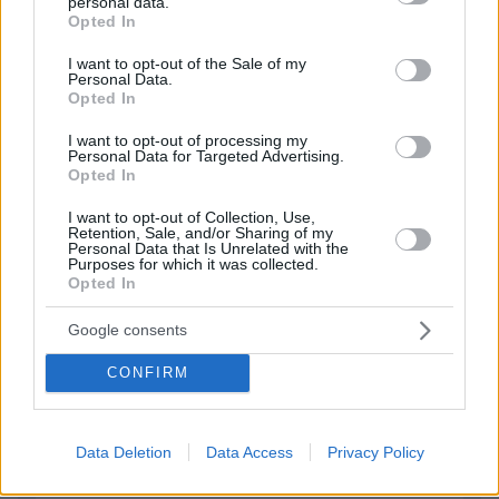
personal data.
grant or deny consent to Google and its third-party tags to
ΦΟΡΤΩΣΗ ΠΕΡΙΣΣΟΤΕΡΩΝ ΣΧΟΛΙΩΝ
Opted In
use your data for below specified purposes in below Google
consent section.
I want to opt-out of the Sale of my
Personal Data.
ΠΡΟΣΘΗΚΗ ΣΧΟΛΙΟΥ
Opted In
I want to opt-out of processing my
ΌΝΟΜΑ *
Personal Data for Targeted Advertising.
Opted In
I want to opt-out of Collection, Use,
Retention, Sale, and/or Sharing of my
Personal Data that Is Unrelated with the
Purposes for which it was collected.
EMAIL
Opted In
Google consents
CONFIRM
ΣΧΌΛΙΟ *
Data Deletion
Data Access
Privacy Policy