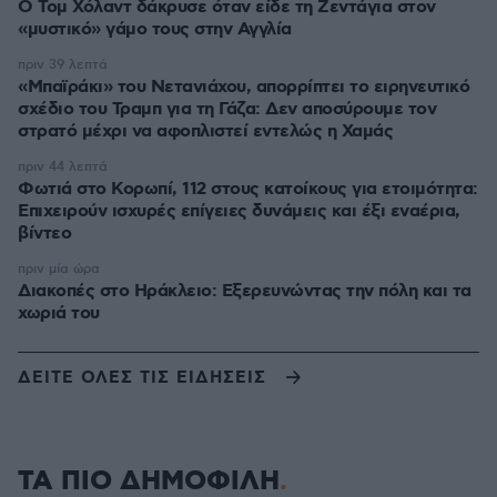
Ο Τομ Χόλαντ δάκρυσε όταν είδε τη Ζεντάγια στον
«μυστικό» γάμο τους στην Αγγλία
πριν 39 λεπτά
«Μπαϊράκι» του Νετανιάχου, απορρίπτει το ειρηνευτικό
σχέδιο του Τραμπ για τη Γάζα: Δεν αποσύρουμε τον
στρατό μέχρι να αφοπλιστεί εντελώς η Χαμάς
πριν 44 λεπτά
Φωτιά στο Κορωπί, 112 στους κατοίκους για ετοιμότητα:
Επιχειρούν ισχυρές επίγειες δυνάμεις και έξι εναέρια,
βίντεο
πριν μία ώρα
Διακοπές στο Ηράκλειο: Εξερευνώντας την πόλη και τα
χωριά του
ΔΕΙΤΕ ΟΛΕΣ ΤΙΣ ΕΙΔΗΣΕΙΣ
ΤΑ ΠΙΟ ΔΗΜΟΦΙΛΗ