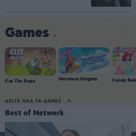
Games
Northern Heights
Candy Bub
Cut The Rope
ΔΕΙΤΕ ΟΛΑ ΤΑ GAMES
Best of Network