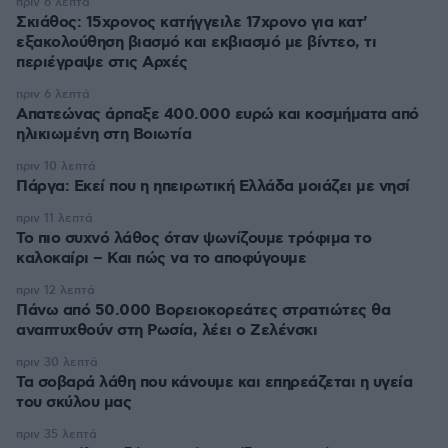
πριν 6 λεπτά
Σκιάθος: 15χρονος κατήγγειλε 17χρονο για κατ'
εξακολούθηση βιασμό και εκβιασμό με βίντεο, τι
περιέγραψε στις Αρχές
πριν 6 λεπτά
Απατεώνας άρπαξε 400.000 ευρώ και κοσμήματα από
ηλικιωμένη στη Βοιωτία
πριν 10 λεπτά
Πάργα: Εκεί που η ηπειρωτική Ελλάδα μοιάζει με νησί
πριν 11 λεπτά
Το πιο συχνό λάθος όταν ψωνίζουμε τρόφιμα το
καλοκαίρι – Και πώς να το αποφύγουμε
πριν 12 λεπτά
Πάνω από 50.000 Βορειοκορεάτες στρατιώτες θα
αναπτυχθούν στη Ρωσία, λέει ο Ζελένσκι
πριν 30 λεπτά
Τα σοβαρά λάθη που κάνουμε και επηρεάζεται η υγεία
του σκύλου μας
πριν 35 λεπτά