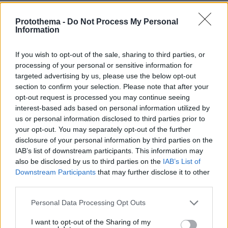
Protothema -
Do Not Process My Personal
Παναθηναικος
Information
08.06.2026, 19:53
μπορει να χεις αρρωστια με την ομαδα μας αλλα δεν
If you wish to opt-out of the sale, sharing to third parties, or
καταλαβαινεις οτι της κανεις κακο και μας
processing of your personal or sensitive information for
ντροπιαζεις ολους μας
targeted advertising by us, please use the below opt-out
ΑΠΑΝΤΗΣΗ
section to confirm your selection. Please note that after your
opt-out request is processed you may continue seeing
interest-based ads based on personal information utilized by
hellas
us or personal information disclosed to third parties prior to
08.06.2026, 19:49
your opt-out. You may separately opt-out of the further
Θέλεις να κάνεις μαγκιές και σαματά αλλά χωρίς
disclosure of your personal information by third parties on the
συνέπειες. Κακομαθημένο παιδάκι που παίζει με τα
IAB’s list of downstream participants. This information may
παιχνιδάκια και κάνει ό,τι γουστάρει. Σκάνδαλο η
also be disclosed by us to third parties on the
IAB’s List of
απόφαση πάντως ισαποστάκηδες και δικαιοσύνη
Downstream Participants
that may further disclose it to other
πόντιος πιλάτος.
third parties.
ΑΠΑΝΤΗΣΗ
Please note that this website/app uses one or more Google
Personal Data Processing Opt Outs
services and may gather and store information including but
not limited to your visit or usage behaviour. You may click to
I want to opt-out of the Sharing of my