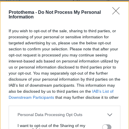
κουζίνα σας
Protothema -
Do Not Process My Personal
ΕΡΤ1
Οτι αξίζει
2,2
6,1
Information
Formula 1
ANT1
6,4
6,2
If you wish to opt-out of the sale, sharing to third parties, or
Show
processing of your personal or sensitive information for
Καλύτερα δε
targeted advertising by us, please use the below opt-out
ALPHA
15,9
16,5
γίνεται
section to confirm your selection. Please note that after your
opt-out request is processed you may continue seeing
interest-based ads based on personal information utilized by
ΑΠΟΓΕΥΜΑΤΙΝΗ ΖΩΝΗ
us or personal information disclosed to third parties prior to
your opt-out. You may separately opt-out of the further
disclosure of your personal information by third parties on the
Δυναμικό
Σύνολο
,
,
IAB’s list of downstream participants. This information may
(%)
(%)
also be disclosed by us to third parties on the
IAB’s List of
Downstream Participants
that may further disclose it to other
ALPHA
Kitchen Lab
9,8
13,5
third parties.
MEGA
The Chase
7,5
13,7
Please note that this website/app uses one or more Google
Personal Data Processing Opt Outs
services and may gather and store information including but
STAR
Lingo
14,5
12,5
not limited to your visit or usage behaviour. You may click to
I want to opt-out of the Sharing of my