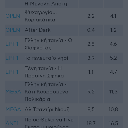
Η Μεγάλη Απάτη
Ψυχαγωγία...
OPEN
2,2
4,1
Κυριακάτικα
OPEN
After Dark
0,4
1,2
Ελληνική ταινία - Ο
ΕΡΤ 1
2,8
4,6
Φαφλατάς
ΕΡΤ 1
Το τελευταίο νησί
3,9
5,2
Ξένη ταινία - Η
ΕΡΤ 1
1,1
4,7
Πράσινη Σφήκα
Ελληνική ταινία -
MEGA
Κάτι Κουρασμένα
9,2
11,3
Παλικάρια
MEGA
Αλ Τσαντίρι Νιουζ
8,5
10,8
Ποιος Θέλει να Γίνει
ΑΝΤ1
18,7
16,5
Εκατομμυριούχος;