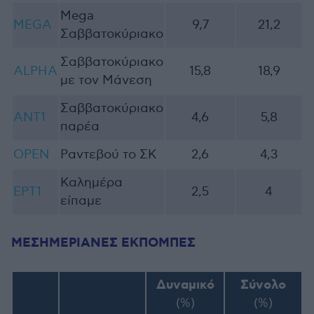
Mega
MEGA
9,7
21,2
Σαββατοκύριακο
Σαββατοκύριακο
ALPHA
15,8
18,9
με τον Μάνεση
Σαββατοκύριακο
ANT1
4,6
5,8
παρέα
OPEN
Ραντεβού το ΣΚ
2,6
4,3
Καλημέρα
ΕΡΤ1
2,5
4
είπαμε
ΜΕΣΗΜΕΡΙΑΝΕΣ ΕΚΠΟΜΠΕΣ
Δυναμικό
Σύνολο
(%)
(%)