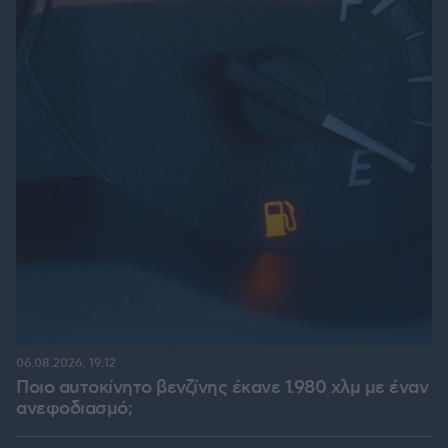
06.08.2026, 19:12
Ποιο αυτοκίνητο βενζίνης έκανε 1.980 χλμ με έναν
ανεφοδιασμό;