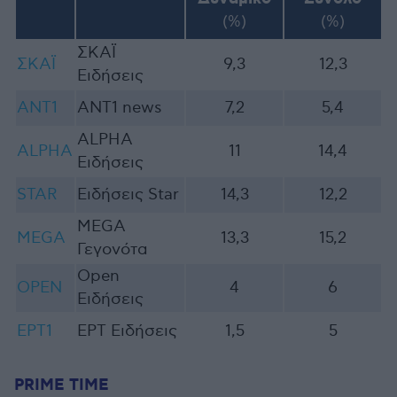
(%)
(%)
ΣΚΑΪ
ΣΚΑΪ
9,3
12,3
Ειδήσεις
ΑΝΤ1
ANT1 news
7,2
5,4
ALPHA
ALPHA
11
14,4
Ειδήσεις
STAR
Ειδήσεις Star
14,3
12,2
MEGA
MEGA
13,3
15,2
Γεγονότα
Open
OPEN
4
6
Ειδήσεις
ΕΡΤ1
EΡΤ Ειδήσεις
1,5
5
PRIME TIME