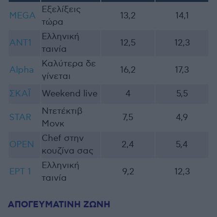
Εξελίξεις
MEGA
13,2
14,1
τώρα
Ελληνική
ΑΝΤ1
12,5
12,3
ταινία
Καλύτερα δε
Alpha
16,2
17,3
γίνεται
ΣΚΑΪ
Weekend live
4
5,5
Ντετέκτιβ
STAR
7,5
4,9
Μονκ
Chef στην
ΟPEN
2,4
5,4
κουζίνα σας
Ελληνική
ΕΡΤ 1
9,2
12,3
ταινία
ΑΠΟΓΕΥΜΑΤΙΝΗ ΖΩΝΗ