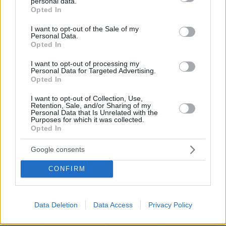
personal data.
grant or deny consent to Google and its third-party tags to
Ελληνική
Opted In
use your data for below specified purposes in below Google
ΣΚΑΪ
5,4
6,4
ταινία
consent section.
I want to opt-out of the Sale of my
Personal Data.
ANT1
Formula 1
11,6
10,1
Opted In
ΕΡΤ1
Ξένη ταινία
3,1
6,5
I want to opt-out of processing my
Personal Data for Targeted Advertising.
Opted In
ΔΕΛΤΙΑ ΕΙΔΗΣΕΩΝ
I want to opt-out of Collection, Use,
Retention, Sale, and/or Sharing of my
Personal Data that Is Unrelated with the
Purposes for which it was collected.
Δυναμικό
Σύνολο
Opted In
(%)
(%)
Google consents
ΣΚΑΪ
ΣΚΑΪ
7,5
10,3
Ειδήσεις
CONFIRM
ΑΝΤ1
ANT1 news
10,1
9,1
ALPHA
Data Deletion
Data Access
Privacy Policy
ALPHA
12,2
13,3
Ειδήσεις