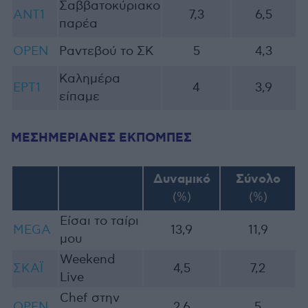
Σαββατοκύριακο
ΑΝΤ1
7,3
6,5
παρέα
OPEN
Ραντεβού το ΣΚ
5
4,3
Καλημέρα
ΕΡΤ1
4
3,9
είπαμε
ΜΕΣΗΜΕΡΙΑΝΕΣ ΕΚΠΟΜΠΕΣ
Δυναμικό
Σύνολο
(%)
(%)
Είσαι το ταίρι
MEGA
13,9
11,9
μου
Weekend
ΣΚΑΪ
4,5
7,2
Live
Chef στην
OPEN
2,6
5