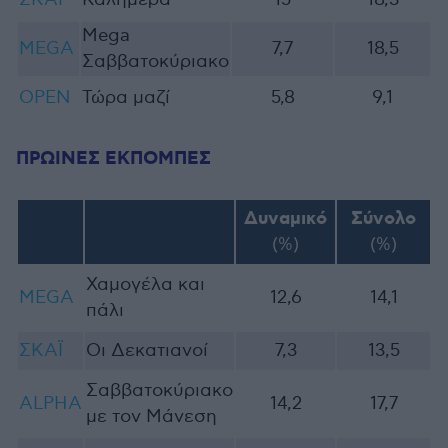
Mega
MEGA
7,7
18,5
Σαββατοκύριακο
OPEN
Τώρα μαζί
5,8
9,1
ΠΡΩΙΝΕΣ ΕΚΠΟΜΠΕΣ
Δυναμικό
Σύνολο
(%)
(%)
Χαμογέλα και
MEGA
12,6
14,1
πάλι
ΣΚΑΪ
Οι Δεκατιανοί
7,3
13,5
Σαββατοκύριακο
ALPHA
14,2
17,7
με τον Μάνεση