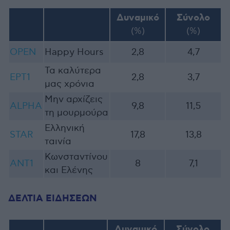
Δυναμικό
Σύνολο
(%)
(%)
OPEN
Happy Hours
2,8
4,7
Τα καλύτερα
ΕΡΤ1
2,8
3,7
μας χρόνια
Μην αρχίζεις
ALPHA
9,8
11,5
τη μουρμούρα
Ελληνική
STAR
17,8
13,8
ταινία
Κωνσταντίνου
ΑΝΤ1
8
7,1
και Ελένης
ΔΕΛΤΙΑ ΕΙΔΗΣΕΩΝ
Δυναμικό
Σύνολο