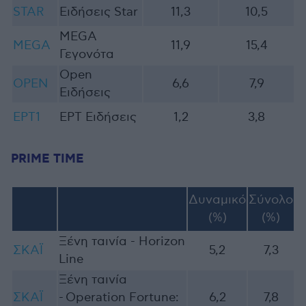
STAR
Ειδήσεις Star
11,3
10,5
MEGA
MEGA
11,9
15,4
Γεγονότα
Open
OPEN
6,6
7,9
Ειδήσεις
ΕΡΤ1
EΡΤ Ειδήσεις
1,2
3,8
PRIME TIME
Δυναμικό
Σύνολο
(%)
(%)
Ξένη ταινία -
Horizon
ΣΚΑΪ
5,2
7,3
Line
Ξένη ταινία
ΣΚΑΪ
- Operation Fortune:
6,2
7,8