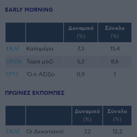
EARLY MORNING
Δυναμικό
Σύνολο
(%)
(%)
ΣΚΑΪ
Καλημέρα
7,3
15,4
OPEN
Τώρα μαζί
5,2
8,6
ΕΡΤ1
'O,τι Αξίζει
0,9
1
ΠΡΩΙΝΕΣ ΕΚΠΟΜΠΕΣ
Δυναμικό
Σύνολο
(%)
(%)
ΣΚΑΪ
Οι Δεκατιανοί
7,2
12,2