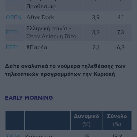
Προθεσμία
OPEN
After Dark
3,9
4,1
Ελληνική ταινία -
ΕΡΤ1
3,2
7,3
Όταν Λείπει η Γάτα
ΕΡΤ1
#Παρέα
2,1
6,3
Δείτε αναλυτικά τα νούμερα τηλεθέασης των
τηλεοπτικών προγραμμάτων την Κυριακή
EARLY MORNING
Δυναμικό
Σύνολο
(%)
(%)
ΣΚΑΪ
Καλημέρα
15
18,3