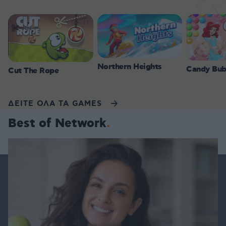
Northern Heights
Candy Bub
Cut The Rope
ΔΕΙΤΕ ΟΛΑ ΤΑ GAMES
Best of Network