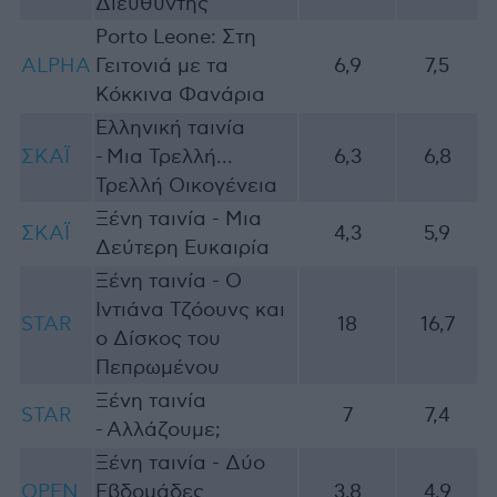
Διευθυντής
Porto Leone: Στη
ALPHA
Γειτονιά με τα
6,9
7,5
Κόκκινα Φανάρια
Ελληνική ταινία
ΣΚΑΪ
- Μια Τρελλή...
6,3
6,8
Τρελλή Οικογένεια
Ξένη ταινία - Μια
ΣΚΑΪ
4,3
5,9
Δεύτερη Ευκαιρία
Ξένη ταινία - Ο
Ιντιάνα Τζόουνς και
STAR
18
16,7
ο Δίσκος του
Πεπρωμένου
Ξένη ταινία
STAR
7
7,4
- Αλλάζουμε;
Ξένη ταινία - Δύο
OPEN
Εβδομάδες
3,8
4,9