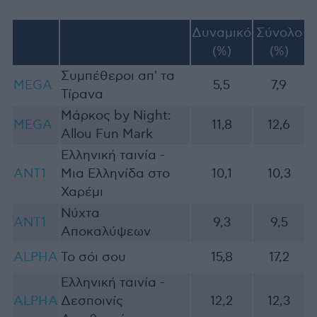
Δυναμικό
Σύνολο
(%)
(%)
Συμπέθεροι απ' τα
MEGA
5,5
7,9
Τίρανα
Μάρκος by Night:
MEGA
11,8
12,6
Allou Fun Mark
Ελληνική ταινία -
ΑΝΤ1
Μια Ελληνίδα στο
10,1
10,3
Χαρέμι
Νύχτα
ΑΝΤ1
9,3
9,5
Αποκαλύψεων
ALPHA
Το σόι σου
15,8
17,2
Ελληνική ταινία -
ALPHA
Δεσποινίς
12,2
12,3