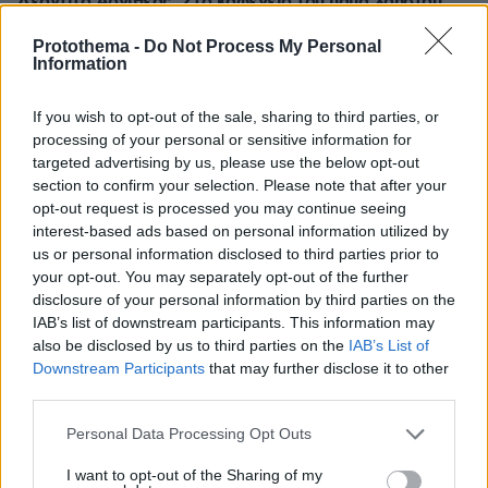
Λεοντίτο Αργιθέας: Στο καφενείο του παπά Χρήστου,
κάτω από τον «Πλάτανο του Καραϊσκάκη»
Protothema -
Do Not Process My Personal
πριν 21 λεπτά
Information
Δεύτερη εβδομάδα κερδών στη Wall Street: Νέο ρεκόρ
για τον S&P 500
If you wish to opt-out of the sale, sharing to third parties, or
πριν 26 λεπτά
processing of your personal or sensitive information for
«Πόλεμος» Σάντσεθ - Μελόνι λόγω της Θέουτα: Η
targeted advertising by us, please use the below opt-out
Ισπανία επιβάλλει και αυτή έλεγχους στα σύνορα σε
section to confirm your selection. Please note that after your
πτήσεις και πλοία από Ιταλία
opt-out request is processed you may continue seeing
interest-based ads based on personal information utilized by
πριν 30 λεπτά
us or personal information disclosed to third parties prior to
Οι ΗΠΑ «βλέπουν» σύντομα μια συμφωνία για τα Στενά
your opt-out. You may separately opt-out of the further
του Ορμούζ, «υπάρχει πρόοδος μεταξύ Ιράν και Ομάν»
disclosure of your personal information by third parties on the
πριν 34 λεπτά
IAB’s list of downstream participants. This information may
«Βγήκα χάλια!»: Γιατί δεν μας αρέσουμε στις
also be disclosed by us to third parties on the
IAB’s List of
φωτογραφίες, ενώ οι άλλοι μάς βλέπουν όμορφους
Downstream Participants
that may further disclose it to other
third parties.
πριν 34 λεπτά
Νέα Αγχίαλος: 66χρονος σάτυρος αυνανιζόταν
Please note that this website/app uses one or more Google
Personal Data Processing Opt Outs
πρακολουθώντας την 13χρονη γειτόνισσα του
services and may gather and store information including but
πριν 43 λεπτά
not limited to your visit or usage behaviour. You may click to
I want to opt-out of the Sharing of my