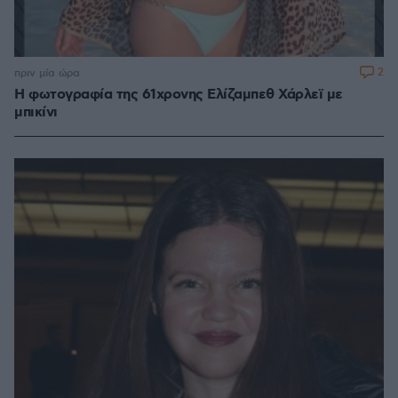
2
πριν μία ώρα
Η φωτογραφία της 61χρονης Ελίζαμπεθ Χάρλεϊ με
μπικίνι