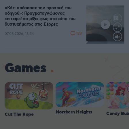
«Κάτι απέσπασε την προσοχή του
οδηγού»: Πραγματογνώμονας
επιχειρεί να ρίξει φως στα αίτια του
δυστυχήματος στις Σέρρες
123
07.08.2026, 18:54
Loaded
:
100.00%
Games
Northern Heights
Candy Bub
Cut The Rope