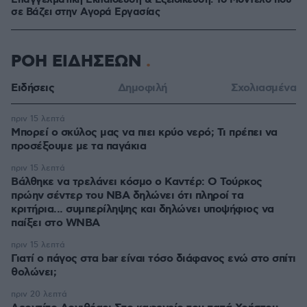
Επαγγελματική Εκπαίδευση & Εξειδίκευση: Το Mοντέλο που
σε Bάζει στην Aγορά Eργασίας
ΡΟΗ ΕΙΔΗΣΕΩΝ
Ειδήσεις
Δημοφιλή
Σχολιασμένα
πριν 15 λεπτά
Μπορεί ο σκύλος μας να πιει κρύο νερό; Τι πρέπει να
προσέξουμε με τα παγάκια
πριν 15 λεπτά
Βάλθηκε να τρελάνει κόσμο ο Καντέρ: Ο Τούρκος
πρώην σέντερ του NBA δηλώνει ότι πληροί τα
κριτήρια... συμπερίληψης και δηλώνει υποψήφιος να
παίξει στο WNBA
πριν 15 λεπτά
Γιατί ο πάγος στα bar είναι τόσο διάφανος ενώ στο σπίτι
θολώνει;
πριν 20 λεπτά