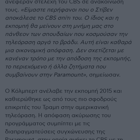
ανέφεραν στελέχη του CBS σε ανακοίνωσή
τους.
«Είμαστε περήφανοι που ο Στίβεν
αποκάλεσε το CBS σπίτι του. Ο ίδιος και η
εκπομπή θα μείνουν στη μνήμη μας στο
πάνθεον των σπουδαίων που κοσμούσαν την
τηλεόραση αργά το βράδυ. Αυτή είναι καθαρά
μια οικονομική απόφαση. Δεν σχετίζεται με
κανέναν τρόπο με την απόδοση της εκπομπής,
το περιεχόμενο ή άλλα ζητήματα που
συμβαίνουν στην Paramount»,
σημείωσαν.
Ο Κόλμπερτ ανέλαβε την εκπομπή 2015 και
καθιερώθηκε ως από τους πιο σφοδρούς
επικριτές του Τραμπ στην αμερικανική
τηλεόραση. Η απόφαση ακύρωσης του
προγράμματος συμπίπτει με τις
διαπραγματεύσεις συγχώνευσης της
Paramount, στην οποία ανήκει το CBS με τη