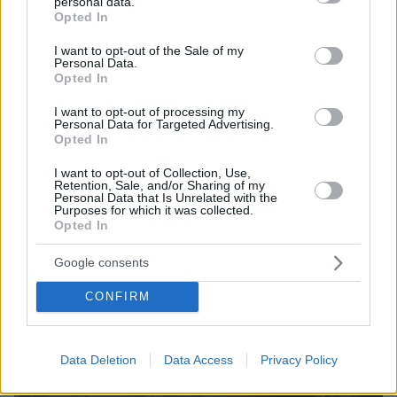
personal data.
Μπορούμε να καταψύξουμε τα σύκα;
grant or deny consent to Google and its third-party tags to
Opted In
use your data for below specified purposes in below Google
consent section.
I want to opt-out of the Sale of my
ΔΕΙΤΕ ΟΛΕΣ ΤΙΣ ΕΙΔΗΣΕΙΣ
Personal Data.
Opted In
I want to opt-out of processing my
Personal Data for Targeted Advertising.
ΤΑ ΠΙΟ ΔΗΜΟΦΙΛΗ
Opted In
I want to opt-out of Collection, Use,
Retention, Sale, and/or Sharing of my
Personal Data that Is Unrelated with the
Purposes for which it was collected.
Opted In
Google consents
CONFIRM
Data Deletion
Data Access
Privacy Policy