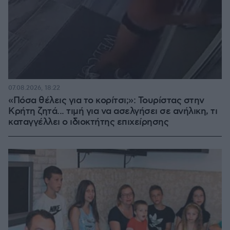
07.08.2026, 18:22
«Πόσα θέλεις για το κορίτσι;»: Τουρίστας στην
Κρήτη ζητά... τιμή για να ασελγήσει σε ανήλικη, τι
καταγγέλλει ο ιδιοκτήτης επιχείρησης