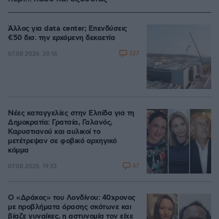
Άλλος για data center; Επενδύσεις
€50 δισ. την ερχόμενη δεκαετία
227
07.08.2026, 20:16
Νέες καταγγελίες στην Ελπίδα για τη
Δημοκρατία: Γρατσία, Γαλανός,
Καρυστιανού και αυλικοί το
μετέτρεψαν σε φοβικό αρχηγικό
κόμμα
67
07.08.2026, 19:33
Ο «Δράκος» του Λονδίνου: 40χρονος
με προβλήματα όρασης σκότωνε και
βίαζε γυναίκες, η αστυνομία τον είχε