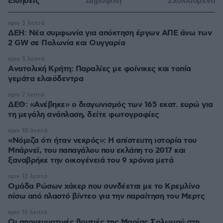
Ειδήσεις
Δημοφιλή
Σχολιασμένα
πριν 5 λεπτά
ΔΕΗ: Νέα συμφωνία για απόκτηση έργων ΑΠΕ άνω των
2 GW σε Πολωνία και Ουγγαρία
πριν 5 λεπτά
Aνατολική Κρήτη: Παραλίες με φοίνικες και τοπία
γεμάτα ελαιόδεντρα
πριν 7 λεπτά
ΔΕΘ: «Ανέβηκε» ο διαγωνισμός των 165 εκατ. ευρώ για
τη μεγάλη ανάπλαση, δείτε φωτογραφίες
πριν 10 λεπτά
«Νόμιζα ότι ήταν νεκρός»: Η απίστευτη ιστορία του
Μπάρνεϊ, του παπαγάλου που εκλάπη το 2017 και
ξαναβρήκε την οικογένειά του 9 χρόνια μετά
πριν 12 λεπτά
Ομάδα Ρώσων χάκερ που συνδέεται με το Κρεμλίνο
πίσω από πλαστό βίντεο για την παραίτηση του Μερτς
πριν 16 λεπτά
Οι απογευματινές βουτιές της Μαρίας Σολωμού στη