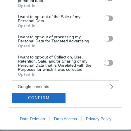
αυτό δημιουργήσαμε αυτόν τον χώρο ειδικά για
personal data.
grant or deny consent to Google and its third-party tags to
Opted In
άνδρες όπως εσύ που έχουν ξεκάθαρες προσδοκίες.
use your data for below specified purposes in below Google
Εδώ οι γυναίκες εκτιμούν την υπευθυνότητα την
consent section.
I want to opt-out of the Sale of my
ωριμότητα και την ανοιχτότητα απέναντι στον άλλον.
Personal Data.
Η διαδικασία εύρεσης του κατάλληλου ατόμου είναι
Opted In
πολύ πιο εύκολη από όσο νομίζεις. Εγγράψου και
I want to opt-out of processing my
πείσου μόνος σου πόσες δυνατότητες προσφέρει η
Personal Data for Targeted Advertising.
πλατφόρμα μας.
Opted In
ΑΠΑΝΤΗΣΗ
I want to opt-out of Collection, Use,
Retention, Sale, and/or Sharing of my
Personal Data that Is Unrelated with the
Purposes for which it was collected.
Ragebait
Opted In
17.05.2026, 01:01
Βαρβατο...ο πατέρας του άντρα μου μεγάλωσε στην
Google consents
Τασκένδη ζεί στην Ελλάδα από τέλη δεκαετίας του
70, θα ζητήσετε την απέλαση μας;Εγώ πάλι είμαι
CONFIRM
γκαγκαροαθηναια, κοινώς αρβανίτικης
καταγωγής.Εσεις κάνατε dna test τελευταία;;;
ΑΠΑΝΤΗΣΗ
Data Deletion
Data Access
Privacy Policy