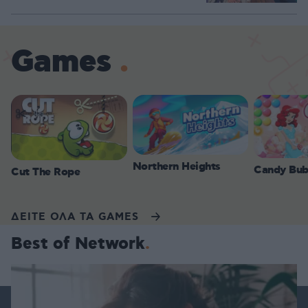
Games
Northern Heights
Candy Bub
Cut The Rope
ΔΕΙΤΕ ΟΛΑ ΤΑ GAMES
Best of Network