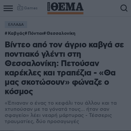
Games
ΕΛΛΑΔΑ
Column
Column
Καβγάς
Πόντιοι
Θεσσαλονίκη
1
2
Βίντεο από τον άγριο καβγά σε
ποντιακό γλέντι στη
Θεσσαλονίκη: Πετούσαν
καρέκλες και τραπέζια - «Θα
μας σκοτώσουν» φώναζε ο
κόσμος
«Έπιαναν ο ένας το κεφάλι του άλλου και τα
χτυπούσαν με τα γόνατά τους… ήταν σαν
σφαγείο» λέει νεαρή μάρτυρας - Τέσσερις
τραυματίες, δύο προσαγωγές