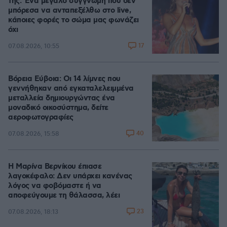
της: Ένα μεγάλο συγγνώμη που δεν
μπόρεσα να ανταπεξέλθω στο live,
κάποιες φορές το σώμα μας φωνάζει
όχι
17
07.08.2026, 10:55
Βόρεια Εύβοια: Οι 14 λίμνες που
γεννήθηκαν από εγκαταλελειμμένα
μεταλλεία δημιουργώντας ένα
μοναδικό οικοσύστημα, δείτε
αεροφωτογραφίες
40
07.08.2026, 15:58
Η Μαρίνα Βερνίκου έπιασε
λαγοκέφαλο: Δεν υπάρχει κανένας
λόγος να φοβόμαστε ή να
αποφεύγουμε τη θάλασσα, λέει
23
07.08.2026, 18:13