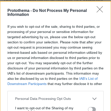
καν ποντιακά.Γεωργιανοι και Ρώσοι που βαφτιστηκαν
Protothema -
Do Not Process My Personal
ποντιοι.Ζητημα να έχουν πραγματικά ρίζα από
Information
ποντιους της Μικράς Ασίας ενα 5%.
ΑΠΑΝΤΗΣΗ
If you wish to opt-out of the sale, sharing to third parties, or
processing of your personal or sensitive information for
as
targeted advertising by us, please use the below opt-out
17.05.2026, 09:22
section to confirm your selection. Please note that after your
1000% Πόντιοι είναι αλλιώς δεν θά πήγαιναν σε
opt-out request is processed you may continue seeing
ποντιακό τσίρκο μόνο ένας γνήσιος Πόντιος
interest-based ads based on personal information utilized by
ακούει τέτοια μουσική
us or personal information disclosed to third parties prior to
ΑΠΑΝΤΗΣΗ
your opt-out. You may separately opt-out of the further
disclosure of your personal information by third parties on the
IAB’s list of downstream participants. This information may
also be disclosed by us to third parties on the
IAB’s List of
Downstream Participants
that may further disclose it to other
Grecko.Site
third parties.
17.05.2026, 01:44
Please note that this website/app uses one or more Google
Personal Data Processing Opt Outs
1 5 8 0 Στον σημερινό κόσμο είναι δύσκολο να βρεις
services and may gather and store information including but
κάποιον ειλικρινή και έτοιμο για πραγματική σχέση. Γι
not limited to your visit or usage behaviour. You may click to
I want to opt-out of the Sharing of my