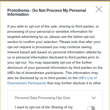
Η αποκαλυπτική κατάθεση της
Protothema -
Do Not Process My Personal
συζύγου του Αφγανού: Πώς
Information
γνωρίσαμε τη Λίσα, γιατί υποψιάστηκα
ότι ήταν το πτώμα στη βαλίτσα
If you wish to opt-out of the sale, sharing to third parties, or
299
06.08.2026, 12:32
processing of your personal or sensitive information for
targeted advertising by us, please use the below opt-out
section to confirm your selection. Please note that after your
opt-out request is processed you may continue seeing
Οι τελευταίες ημέρες του κουταβιού
interest-based ads based on personal information utilized by
που ζούσε με λύκους στην Κεντρική
us or personal information disclosed to third parties prior to
Μακεδονία - Γιατί δεν περισυνελέγη
your opt-out. You may separately opt-out of the further
14
07.08.2026, 07:44
disclosure of your personal information by third parties on the
IAB’s list of downstream participants. This information may
also be disclosed by us to third parties on the
IAB’s List of
Downstream Participants
that may further disclose it to other
third parties.
Πέθανε το άσπρο κουτάβι που
συμβίωνε με αγέλη λύκων στην
Please note that this website/app uses one or more Google
Personal Data Processing Opt Outs
Κεντρική Μακεδονία: Καλό ταξίδι
services and may gather and store information including but
μικρέ, δείτε βίντεο
not limited to your visit or usage behaviour. You may click to
I want to opt-out of the Sharing of my