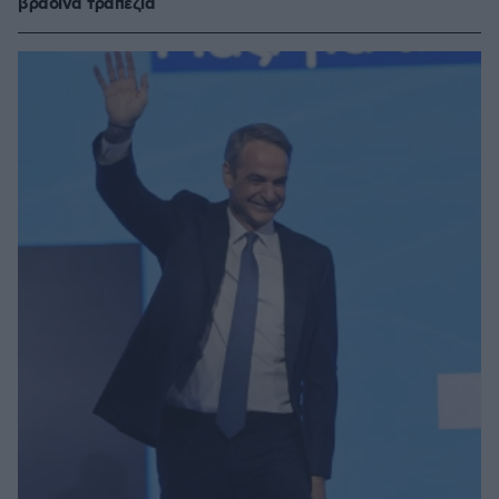
βραδινά τραπέζια