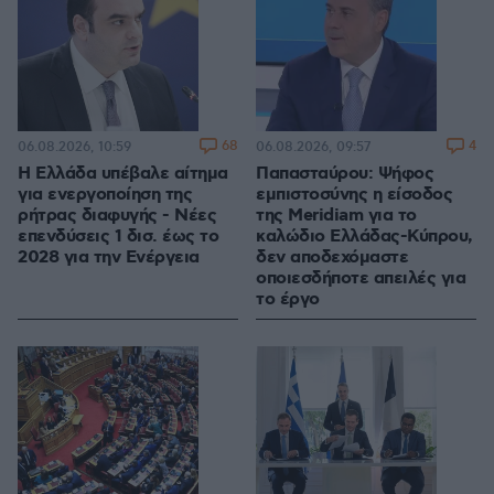
68
4
06.08.2026, 10:59
06.08.2026, 09:57
Η Ελλάδα υπέβαλε αίτημα
Παπασταύρου: Ψήφος
για ενεργοποίηση της
εμπιστοσύνης η είσοδος
ρήτρας διαφυγής - Νέες
της Meridiam για το
επενδύσεις 1 δισ. έως το
καλώδιο Ελλάδας-Κύπρου,
2028 για την Ενέργεια
δεν αποδεχόμαστε
οποιεσδήποτε απειλές για
το έργο