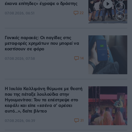
έκανα επίτηδες» έγραψε ο δράστης
22
07.08.2026, 06:51
Loaded
:
100.00%
Γονικές παροχές: Οι παγίδες στις
μεταφορές χρημάτων που μπορεί να
κοστίσουν σε φόρο
14
07.08.2026, 07:58
Η Ιουλία Καλλιμάνη θύμωσε με θεατή
που της πέταξε λουλούδια στην
Ηγουμενίτσα: Του τα επέστρεψε στο
κεφάλι και είπε «εσένα σ' αρέσει
αυτό...», δείτε βίντεο
31
07.08.2026, 06:39