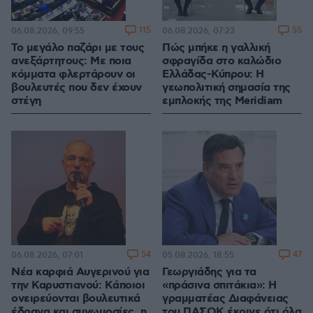
115
55
06.08.2026, 09:55
06.08.2026, 07:23
Το μεγάλο παζάρι με τους
Πώς μπήκε η γαλλική
ανεξάρτητους: Με ποια
σφραγίδα στο καλώδιο
κόμματα φλερτάρουν οι
Ελλάδας-Κύπρου: Η
βουλευτές που δεν έχουν
γεωπολιτική σημασία της
στέγη
εμπλοκής της Meridiam
54
47
06.08.2026, 07:01
05.08.2026, 18:55
Νέα καρφιά Αυγερινού για
Γεωργιάδης για τα
την Καρυστιανού: Kάποιοι
«πράσινα σπιτάκια»: Η
ονειρεύονται βουλευτικά
γραμματέας Διαφάνειας
έδρανα και συνωμοσίες, η
του ΠΑΣΟΚ έκρινε ότι όλα