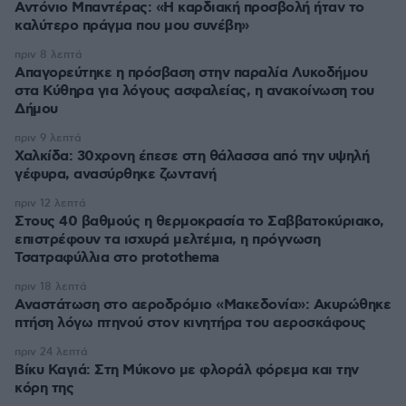
Αντόνιο Μπαντέρας: «Η καρδιακή προσβολή ήταν το
καλύτερο πράγμα που μου συνέβη»
πριν 8 λεπτά
Απαγορεύτηκε η πρόσβαση στην παραλία Λυκοδήμου
στα Κύθηρα για λόγους ασφαλείας, η ανακοίνωση του
Δήμου
πριν 9 λεπτά
Χαλκίδα: 30χρονη έπεσε στη θάλασσα από την υψηλή
γέφυρα, ανασύρθηκε ζωντανή
πριν 12 λεπτά
Στους 40 βαθμούς η θερμοκρασία το Σαββατοκύριακο,
επιστρέφουν τα ισχυρά μελτέμια, η πρόγνωση
Τσατραφύλλια στο protothema
πριν 18 λεπτά
Αναστάτωση στο αεροδρόμιο «Μακεδονία»: Ακυρώθηκε
πτήση λόγω πτηνού στον κινητήρα του αεροσκάφους
πριν 24 λεπτά
Βίκυ Καγιά: Στη Μύκονο με φλοράλ φόρεμα και την
κόρη της