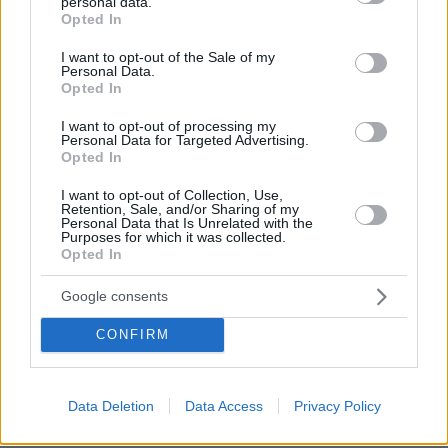
personal data.
grant or deny consent to Google and its third-party tags to
167
06.08.2026, 16:39
Opted In
use your data for below specified purposes in below Google
consent section.
I want to opt-out of the Sale of my
Personal Data.
Opted In
I want to opt-out of processing my
Personal Data for Targeted Advertising.
Games
Opted In
I want to opt-out of Collection, Use,
Retention, Sale, and/or Sharing of my
Personal Data that Is Unrelated with the
Purposes for which it was collected.
Opted In
Google consents
Northern Heights
Candy Bub
Cut The Rope
CONFIRM
ΔΕΙΤΕ ΟΛΑ ΤΑ GAMES
Data Deletion
Data Access
Privacy Policy