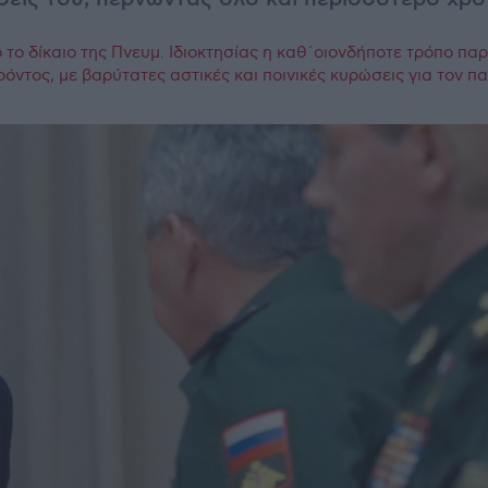
το δίκαιο της Πνευμ. Ιδιοκτησίας η καθ΄οιονδήποτε τρόπο πα
ρόντος, με βαρύτατες αστικές και ποινικές κυρώσεις για τον 