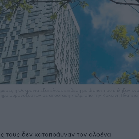
ημέρες η Ουκρανία εξαπέλυσε επίθεση με drones που έπληξαν έν
ημα ουρανοξυστών σε απόσταση 7 χλμ. από την Κόκκινη Πλατεία
ις τους δεν καταπράυναν τον ολοένα