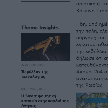
οριστική ήττ
Κόκκινο Στρα
Ηδη, από ημέρ
Thema Insights
την πόλη, ελ
πύργους του 
εγκατασταθεί
της εκδήλωση
δήλωσε ότι α
κατευθύνοντα
27.07.2026, 06:00
Ακόμα, 264 
Το μέλλον της
τεχνολογίας
αναχαιτίστηκα
της Ρωσίας.
03.08.2026, 10:56
Η Smart φοιτητική
κατοικία στην καρδιά της
Αθήνας