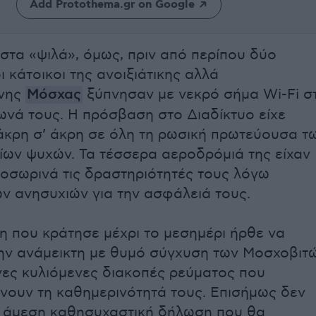
Add Protothema.gr on Google
στα «ψιλά», όμως, πριν από περίπου δύο
 κάτοικοι της ανοιξιάτικης αλλά
νης
Μόσχας
ξύπνησαν με νεκρό σήμα Wi-Fi σ
ωνά τους. Η πρόσβαση στο Διαδίκτυο είχε
 άκρη σ’ άκρη σε όλη τη ρωσική πρωτεύουσα τ
ίων ψυχών. Τα τέσσερα αεροδρόμιά της είχαν
ροσωρινά τις δραστηριότητές τους λόγω
ων ανησυχιών για την ασφάλειά τους.
 που κράτησε μέχρι το μεσημέρι ήρθε να
ην ανάμεικτη με θυμό σύγχυση των Μοσχοβιτ
μήνες κυλιόμενες διακοπές ρεύματος που
ουν τη καθημερινότητά τους. Επισήμως δεν
α άμεση καθησυχαστική δήλωση που θα