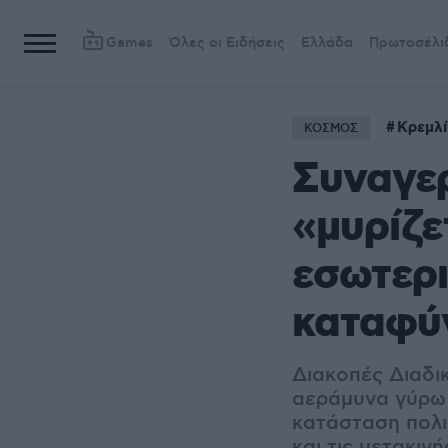
Games
Όλες οι Ειδήσεις
Ελλάδα
Πρωτοσέλι
Κρεμλί
ΚΟΣΜΟΣ
Συναγερ
«μυρίζε
εσωτερι
καταφύ
Διακοπές Διαδι
αεράμυνα γύρω
κατάσταση πολιο
και τις μετακιν