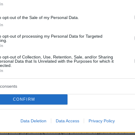
In
o opt-out of the Sale of my Personal Data.
In
to opt-out of processing my Personal Data for Targeted
ing.
In
o opt-out of Collection, Use, Retention, Sale, and/or Sharing
ersonal Data that Is Unrelated with the Purposes for which it
lected.
In
 για την Ημέρα της Νίκης γίνεται υπό πρωτοφανή μέτρα ασφαλεί
consents
CONFIRM
η όποια αναταραχή στις επικοινωνίες ήταν γι’
ητη. Οφειλόταν στην ενίσχυση των μέτρων
Data Deletion
Data Access
Privacy Policy
ν όψει της ετήσιας στρατιωτικής παρέλασης τη
α την Ημέρα της Νίκης, η οποία σηματοδοτεί τ