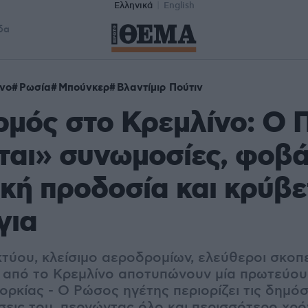
Ελληνικά
English
δα
νο
Ρωσία
Μπούνκερ
Βλαντίμιρ Πούτιν
μός στο Κρεμλίνο: O 
ται» συνωμοσίες, φοβά
κή προδοσία και κρύβε
για
κτύου, κλείσιμο αεροδρομίων, ελεύθεροι σκοπ
 από το Κρεμλίνο αποτυπώνουν μία πρωτεύου
ρκίας - Ο Ρώσος ηγέτης περιορίζει τις δημόσ
ήσεις του, περνώντας όλο και περισσότερο χρ