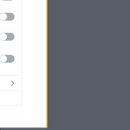
ας
ς
ην