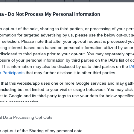
ε την πρόκληση της αναμπουμπούλας.
ma -
Do Not Process My Personal Information
to opt-out of the sale, sharing to third parties, or processing of your per
κή Ορθόδοξη Εκκλησία
προέτρεψε αυθημερό
formation for targeted advertising by us, please use the below opt-out s
 να μην ανησυχούν για τις εκτεταμένες διακοπ
r selection. Please note that after your opt-out request is processed y
eing interest-based ads based on personal information utilized by us or
ο, προτείνοντας να χρησιμοποιήσουν αυτή την
disclosed to third parties prior to your opt-out. You may separately opt-
 να σκεφτούν τη «σωτηρία της ψυχής» και να
losure of your personal information by third parties on the IAB’s list of
ις φιλανθρωπίας. Για τις βουβές ρωσικές αρχ
. This information may also be disclosed by us to third parties on the
IA
Participants
that may further disclose it to other third parties.
μη συνηθισμένη Τρίτη.
 that this website/app uses one or more Google services and may gath
including but not limited to your visit or usage behaviour. You may click 
 to Google and its third-party tags to use your data for below specifi
ogle consent section.
l Data Processing Opt Outs
o opt-out of the Sharing of my personal data.