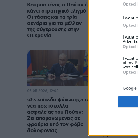
Opted 
Κουρασμένος ο Πούτιν ή
κάνει στρατηγικό ελιγμό;
Οι τάσεις και τα τρία
I want t
σενάρια για το μέλλον
Opted 
της σύγκρουσης στην
Ουκρανία
I want 
Advertis
Opted 
I want t
of my P
was col
Opted 
Η φετινή παρέλαση
Google 
05.05.2026, 12:02
«Σε επίπεδα ψύχωσης» τα
νέα πρωτόκολλα
Ψέλλισαν ότι 
ασφαλείας του Πούτιν:
αυτές αυτονό
Ζει απομονωμένος σε
φρούρια υπό τον φόβο
ασφάλειας, ε
δολοφονίας
9ης Μαΐου γι