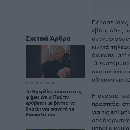
Πέρασε ίσως 
εβδομάδες, οι
Σχετικά Άρθρα
συννεφιασμέ
κινητά τηλέφ
διακοπεί απ’
13 εκατομμυρ
αναστείλει π
αδιευκρίνιστ
12.05.2026, 19:59
Το Κρεμλίνο απαντά στις
Η αναστάτωση
φήμες ότι ο Πούτιν
κρύβεται με βίντεο να
προστεθεί στ
βγάζει για φαγητό τη
για τις επί 
δασκάλα του
αποδιοργανών
υπήρξε καμί