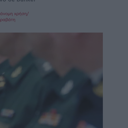
ράνομη χρήση/
παραβάτη