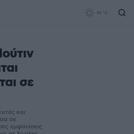
26
°C
Πούτιν
ται
ται σε
ευτές και
σα σε
ιες εμφανίσεις
όνο σε bunker