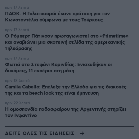
πριν 17 λεπτά
ΠΑΟΚ: Η Γαλατασαράι έκανε πρόταση για τον
Κωνσταντέλια σύμφωνα με τους Τούρκους
πριν 17 λεπτά
Ο Ρόμπερτ Πάτινσον πρωταγωνιστεί στο «Primetime»
και αναβιώνει μια σκοτεινή σελίδα της αμερικανικής
τηλεόρασης
πριν 17 λεπτά
Φωτιά στο Στεφάνι Κορινθίας: Ενισχυθήκαν οι
δυνάμεις, 11 εναέρια στη μάχη
πριν 18 λεπτά
Camila Cabello: Επέλεξε την Ελλάδα για τις διακοπές
της και τα beach look της είναι έμπνευση
πριν 22 λεπτά
Η ομοσπονδία ποδοσφαίρου της Αργεντινής στηρίζει
τον Ινφαντίνο
ΔΕΙΤΕ ΟΛΕΣ ΤΙΣ ΕΙΔΗΣΕΙΣ