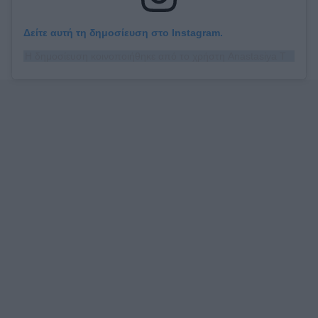
Δείτε αυτή τη δημοσίευση στο Instagram.
Η δημοσίευση κοινοποιήθηκε από το χρήστη Anastasiya Taran (@anastasiyataran)