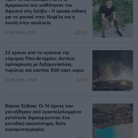
Αμερικανοί που υιοθέτησαν τον
Αφγανό στη Λέσβο - Η αρχική εκδοχή
για το φονικό στην Κυψέλη και η
σιωπή στην απολογία
352
07.08.2026, 07:19
22 χρόνια από τα εγκαίνια της
γέφυρας Ρίου-Αντιρρίου: Αντέχει
πρόσκρουση με δεξαμενόπλοιο,
τυφώνες και κόστισε 800 εκατ. ευρώ
29
07.08.2026, 09:08
Βόρεια Εύβοια: Οι 14 λίμνες που
γεννήθηκαν από εγκαταλελειμμένα
μεταλλεία δημιουργώντας ένα
μοναδικό οικοσύστημα, δείτε
αεροφωτογραφίες