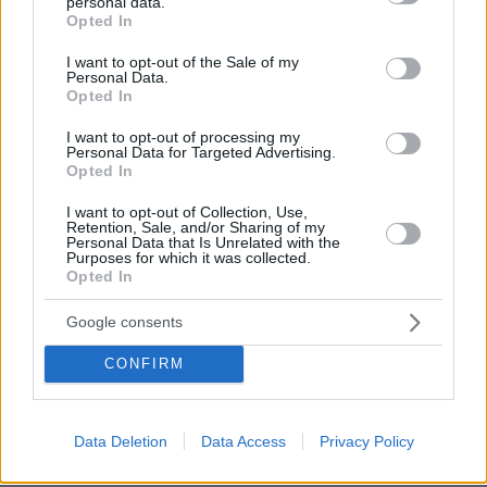
personal data.
grant or deny consent to Google and its third-party tags to
Opted In
use your data for below specified purposes in below Google
consent section.
I want to opt-out of the Sale of my
Κάποιοι συλλέκτες μίλησαν ακόμη και για
Personal Data.
πιθανή υποβάθμιση του luxury status της
Opted In
Audemars Piguet. Στο διαδίκτυο, memes και
I want to opt-out of processing my
ειρωνικά σχόλια άρχισαν να κυκλοφορούν πριν
Personal Data for Targeted Advertising.
Opted In
καν ξεκινήσει η διάθεση του προϊόντος.
I want to opt-out of Collection, Use,
Retention, Sale, and/or Sharing of my
Η ανησυχία είναι προφανής: όταν ένα
Personal Data that Is Unrelated with the
Purposes for which it was collected.
αντικείμενο πολυτέλειας γίνεται υπερβολικά
Opted In
προσβάσιμο, κινδυνεύει να χάσει μέρος της
αποκλειστικότητάς του.
Google consents
CONFIRM
protothema.gr στο Google News
Ακολουθήστε το
και μάθετε πρώτοι όλες τις ειδήσεις
Data Deletion
Data Access
Privacy Policy
Ειδήσεις
Δείτε όλες τις τελευταίες
από την Ελλάδα