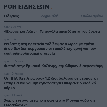
ΡΟΗ ΕΙΔΗΣΕΩΝ
Ειδήσεις
Δημοφιλή
Σχολιασμένα
πριν 8 λεπτά
«Έχουμε και Λέμε»: Τα μεγάλα μπερδέματα του έρωτα
πριν 8 λεπτά
Επιβάτες στη Βρετανία ταξίδεψαν 6 ώρες με τρένο
όπου δεν λειτουργούσαν οι τουαλέτες, οργή για low
cost σιδηροδρομική εταιρεία
πριν 10 λεπτά
Φωτιά στην Ερμακιά Κοζάνης, σηκώθηκαν 3 αεροσκάφη
πριν 10 λεπτά
Οι ΗΠΑ θα πληρώσουν 1,2 δισ. δολάρια σε γερμανική
εταιρεία για να μην εγκαταστήσει υπεράκτιο αιολικό
πάρκο
πριν 11 λεπτά
Χωρίς ενεργό μέτωπο η φωτιά στο Μονοπήγαδο στη
Θεσσαλονίκη