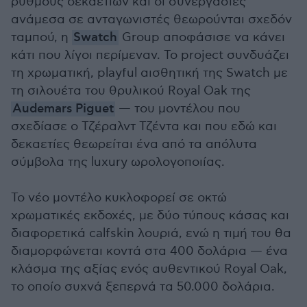
ρυθμούς δεκαετιών και οι συνεργασίες
ανάμεσα σε ανταγωνιστές θεωρούνται σχεδόν
ταμπού, η
Swatch
Group αποφάσισε να κάνει
κάτι που λίγοι περίμεναν. Το project συνδυάζει
τη χρωματική, playful αισθητική της Swatch με
τη σιλουέτα του θρυλικού Royal Oak της
Audemars Piguet
— του μοντέλου που
σχεδίασε ο Τζέραλντ Τζέντα και που εδώ και
δεκαετίες θεωρείται ένα από τα απόλυτα
σύμβολα της luxury ωρολογοποιίας.
Το νέο μοντέλο κυκλοφορεί σε οκτώ
χρωματικές εκδοχές, με δύο τύπους κάσας και
διαφορετικά calfskin λουριά, ενώ η τιμή του θα
διαμορφώνεται κοντά στα 400 δολάρια — ένα
κλάσμα της αξίας ενός αυθεντικού Royal Oak,
το οποίο συχνά ξεπερνά τα 50.000 δολάρια.