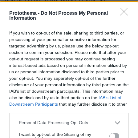
που δεν έγινε: η Audemars Piguet δεν
επέτρεψε ποτέ μια κανονική εκδοχή wristwatch
Protothema -
Do Not Process My Personal
του Royal Oak σε τιμή Swatch.
Information
If you wish to opt-out of the sale, sharing to third parties, or
processing of your personal or sensitive information for
targeted advertising by us, please use the below opt-out
section to confirm your selection. Please note that after your
opt-out request is processed you may continue seeing
interest-based ads based on personal information utilized by
us or personal information disclosed to third parties prior to
your opt-out. You may separately opt-out of the further
disclosure of your personal information by third parties on the
IAB’s list of downstream participants. This information may
also be disclosed by us to third parties on the
IAB’s List of
Downstream Participants
that may further disclose it to other
third parties.
Please note that this website/app uses one or more Google
Personal Data Processing Opt Outs
services and may gather and store information including but
not limited to your visit or usage behaviour. You may click to
I want to opt-out of the Sharing of my