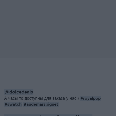
@dolcedeals
#royalpop
А часы то доступны для заказа у нас:)
#swatch
#audemarspiguet