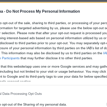
ma -
Do Not Process My Personal Information
to opt-out of the sale, sharing to third parties, or processing of your per
formation for targeted advertising by us, please use the below opt-out s
r selection. Please note that after your opt-out request is processed y
eing interest-based ads based on personal information utilized by us or
α, χαρακτήρισε τον εαυτό του «αναγεννησιακ
disclosed to third parties prior to your opt-out. You may separately opt-
», δηλαδή έναν άνθρωπο που μπορεί να
losure of your personal information by third parties on the IAB’s list of
. This information may also be disclosed by us to third parties on the
IA
 με όλα τα είδη
. «Παίζουν οι ίδιοι και οι ίδιοι.
Participants
that may further disclose it to other third parties.
αν μου επιτραπεί, αναγεννησιακός καλλιτέχνης,
 that this website/app uses one or more Google services and may gath
ς ήταν στην Αναγέννηση, έπρεπε να κάνουν
including but not limited to your visit or usage behaviour. You may click 
ταν δεν παίζω, κάνω θεατρικές κατασκευές,
 to Google and its third-party tags to use your data for below specifi
 εξήγησε.
ogle consent section.
l Data Processing Opt Outs
θηκε για το πέρασμα του χρόνου,
o opt-out of the Sharing of my personal data.