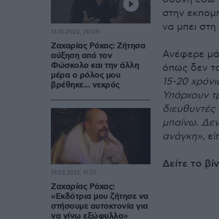
στην εκπομπ
να μπει στη
13.10.2022, 20:08
Ζαχαρίας Ρόχας: Ζήτησα
Ανέφερε μάλ
αύξηση από τον
Φώσκολο και την άλλη
όπως δεν το
μέρα ο ρόλος μου
15-20 χρόνι
βρέθηκε... νεκρός
Υπάρχουν τρ
διευθυντές 
μπαίνω. Δε
ανάγκη»,
εί
Δείτε το βί
19.03.2021, 11:37
Ζαχαρίας Ρόχας:
«Εκδότρια μου ζήτησε να
στήσουμε αυτοκτονία για
να γίνω εξώφυλλο»