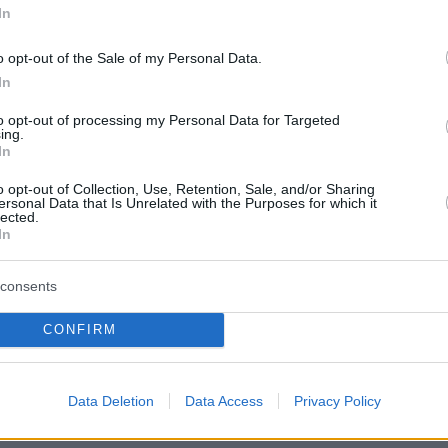
ς πως παρά τα 68 του χρόνια, νιώθει
In
ος με αυτό το κομμάτι. «
Είμαι 68 ετών και
λιωμένος με τον χρόνο. Εγώ νιώθω νεότερος,
o opt-out of the Sale of my Personal Data.
In
φορά μου το υπενθυμίζει η μέση μου και το
»
, είπε κλείνοντας.
to opt-out of processing my Personal Data for Targeted
ing.
In
o opt-out of Collection, Use, Retention, Sale, and/or Sharing
ersonal Data that Is Unrelated with the Purposes for which it
lected.
ήμερα:
In
Χαμενεΐ: Το Ισραήλ έκανε ένα τεράστιο λάθος
consents
ρηθεί γι' αυτό - Γελοίες οι δηλώσεις Τραμπ, το
CONFIRM
α παραδοθεί
πίδη: «Ο Θέμης Σοφός έχει συμφέρον να μην
Data Deletion
Data Access
Privacy Policy
 η υπόθεσή μου», ισχυρίστηκε ο ηθοποιός