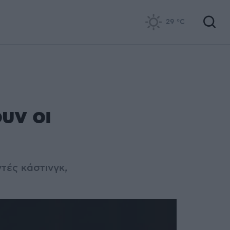
29
°C
υν οι
τές κάστινγκ,