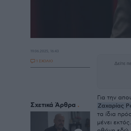
19.06.2025, 16:43
1 ΣΧΟΛΙΟ
Δείτε 
Για την απο
Σχετικά Άρθρα
Ζαχαρίας Ρ
τα ίδια πρό
μένει εκτός
οθόνη εδώ κ