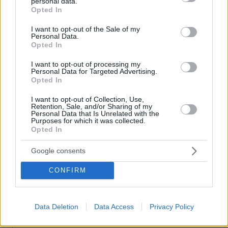
personal data.
grant or deny consent to Google and its third-party tags to
Opted In
use your data for below specified purposes in below Google
consent section.
I want to opt-out of the Sale of my
ΡΟΗ ΕΙΔΗΣΕΩΝ
Personal Data.
Opted In
Ειδήσεις
Δημοφιλή
Σχολιασμένα
I want to opt-out of processing my
Personal Data for Targeted Advertising.
πριν 9 λεπτά
Opted In
Η επιστήμη πίσω από την τέλεια φάβα
I want to opt-out of Collection, Use,
πριν 9 λεπτά
Retention, Sale, and/or Sharing of my
Personal Data that Is Unrelated with the
Κόκκινο κρέας: Αυξάνει κατά 49% τον κίνδυνο διαβήτη
Purposes for which it was collected.
– Με τι να το αντικαταστήσετε
Opted In
πριν 11 λεπτά
Γονικές παροχές: Οι παγίδες στις μεταφορές χρημάτων
Google consents
που μπορεί να κοστίσουν σε φόρο
CONFIRM
πριν 19 λεπτά
Συγκλονιστικό βίντεο από χειρουργείο την ώρα του
σεισμού των 7,1R στην Ιαπωνία: Τα πάντα κλυδωνίζονται,
Data Deletion
Data Access
Privacy Policy
δύο προσπάθησαν να προστατεύσουν τον ασθενή
πριν 25 λεπτά