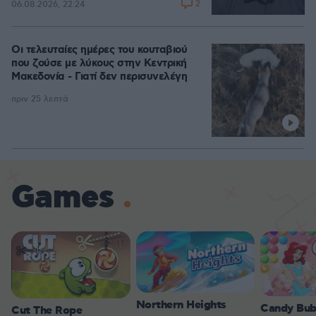
2
06.08.2026, 22:24
Οι τελευταίες ημέρες του κουταβιού
που ζούσε με λύκους στην Κεντρική
Μακεδονία - Γιατί δεν περισυνελέγη
πριν 25 λεπτά
Games
Northern Heights
Candy Bub
Cut The Rope