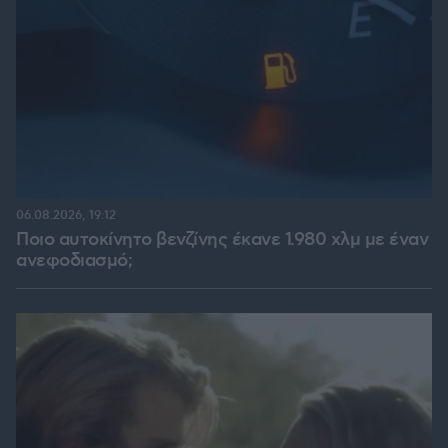
06.08.2026, 19:12
Ποιο αυτοκίνητο βενζίνης έκανε 1.980 χλμ με έναν
ανεφοδιασμό;