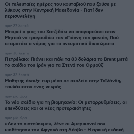
Οι τελευταίες ημέρες του κουταβιού που ζούσε με
λύκους στην Κεντρική Μακεδονία - Γιατί δεν
περισυνελέγη
πριν 27 λεπτά
Μπορεί ο γιος του Χατζιδάκι να απαγορεύσει στον
Μητσιά να τραγουδάει τον «Γιάννη τον φονιά»; Πού
σταματάει ο νόμος για τα πνευματικά δικαιώματα
πριν 30 λεπτά
Πετρέλαιο: Πιάνει και πάλι τα 83 δολάρια το Brent μετά
το σχέδιο του Ιράν για τα Στενά του Ορμούζ
πριν 32 λεπτά
Μαθητής άνοιξε πυρ μέσα σε σχολείο στην Ταϊλάνδη,
τουλάχιστον ένας νεκρός
πριν μία ώρα
Το νέο σχέδιο για τη βιομηχανία: Οι μεταρρυθμίσεις, οι
επενδύσεις και οι νέες προτεραιότητες
πριν μία ώρα
«Δεν το πιστεύουμε», λένε οι Αμερικανοί που
υιοθέτησαν τον Αφγανό στη Λέσβο - Η αρχική εκδοχή