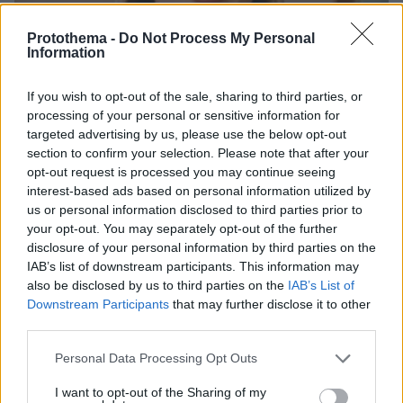
Protothema -
Do Not Process My Personal
Information
If you wish to opt-out of the sale, sharing to third parties, or
processing of your personal or sensitive information for
targeted advertising by us, please use the below opt-out
section to confirm your selection. Please note that after your
opt-out request is processed you may continue seeing
interest-based ads based on personal information utilized by
us or personal information disclosed to third parties prior to
30.07.2026, 09:33
your opt-out. You may separately opt-out of the further
Το DEI College παρουσιάζει τη Sophia. Την πρώτη 24/7
disclosure of your personal information by third parties on the
βοηθό AI που αλλάζει τον τρόπο με τον οποίο μαθαίνουν οι
IAB’s list of downstream participants. This information may
φοιτητές
also be disclosed by us to third parties on the
IAB’s List of
Downstream Participants
that may further disclose it to other
03.08.2026, 10:56
third parties.
Η Smart φοιτητική κατοικία στην καρδιά της Αθήνας
Please note that this website/app uses one or more Google
Personal Data Processing Opt Outs
services and may gather and store information including but
29.07.2026, 09:39
not limited to your visit or usage behaviour. You may click to
I want to opt-out of the Sharing of my
Διασκεδάζουμε υπεύθυνα, επιστρέφουμε με ασφάλεια