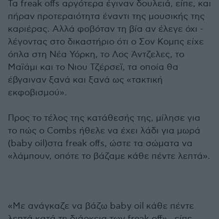
Τα freak offs αργότερα έγιναν δουλειά, είπε, και
πήραν προτεραιότητα έναντι της μουσικής της
καριέρας. Αλλά φοβόταν τη βία αν έλεγε όχι -
λέγοντας στο δικαστήριο ότι ο Σον Κομπς είχε
όπλα στη Νέα Υόρκη, το Λος Άντζελες, το
Μαϊάμι και το Νιου Τζέρσεϊ, τα οποία θα
έβγαιναν ξανά και ξανά ως «τακτική
εκφοβισμού».
Προς το τέλος της κατάθεσής της, μίλησε για
το πώς ο Combs ήθελε να έχει λάδι για μωρά
(baby oil)στα freak offs, ώστε τα σώματα να
«λάμπουν, οπότε το βάζαμε κάθε πέντε λεπτά».
«Με ανάγκαζε να βάζω baby oil κάθε πέντε
λεπτά κατά τη διάρκεια των freak off» , είπε.