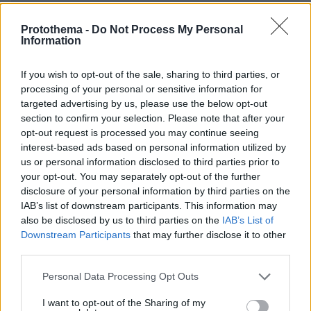
ΣΧΌΛΙΟ *
Protothema -
Do Not Process My Personal
Information
If you wish to opt-out of the sale, sharing to third parties, or
processing of your personal or sensitive information for
targeted advertising by us, please use the below opt-out
section to confirm your selection. Please note that after your
opt-out request is processed you may continue seeing
Απομένουν
2500
χαρακτήρες
interest-based ads based on personal information utilized by
us or personal information disclosed to third parties prior to
your opt-out. You may separately opt-out of the further
disclosure of your personal information by third parties on the
IAB’s list of downstream participants. This information may
also be disclosed by us to third parties on the
IAB’s List of
Downstream Participants
that may further disclose it to other
third parties.
* Υποχρεωτικά πεδία
Please note that this website/app uses one or more Google
Personal Data Processing Opt Outs
services and may gather and store information including but
not limited to your visit or usage behaviour. You may click to
I want to opt-out of the Sharing of my