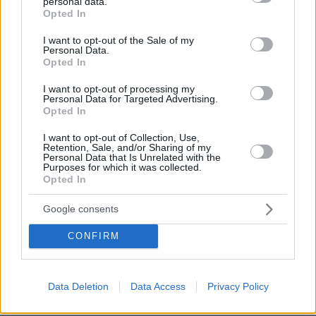
personal data.
grant or deny consent to Google and its third-party tags to
ΡΟΗ ΕΙΔΗΣΕΩΝ
Opted In
use your data for below specified purposes in below Google
consent section.
Ειδήσεις
Δημοφιλή
Σχολιασμένα
I want to opt-out of the Sale of my
Personal Data.
Opted In
πριν 33 λεπτά
Το μενού της ημέρας - Τι τρώμε σήμερα Κυριακή
I want to opt-out of processing my
(9/8/2026)
Personal Data for Targeted Advertising.
Opted In
πριν 42 λεπτά
Φωτιά σε εγκαταστάσεις της Aramco στην Τζιζάν της
I want to opt-out of Collection, Use,
Retention, Sale, and/or Sharing of my
Σαουδικής Αραβίας
Personal Data that Is Unrelated with the
Purposes for which it was collected.
09.08.2026, 05:19
Opted In
Δυστύχημα στο Περού: Δεκατρείς νεκροί και τέσσερις
τραυματίες σε σύγκρουση βαν και νταλίκας
Google consents
09.08.2026, 05:00
Φοκάτσια με κοτόπουλο, πέστο και ντοματίνια
CONFIRM
09.08.2026, 04:37
Ακόμη πιο αυστηρά μέτρα από το Παρίσι για τους
Data Deletion
Data Access
Privacy Policy
κατόχους ηλεκτρικών πατινιών: Κράνος και γιλέκο,
διαφορετικά τσουχτερά πρόστιμα