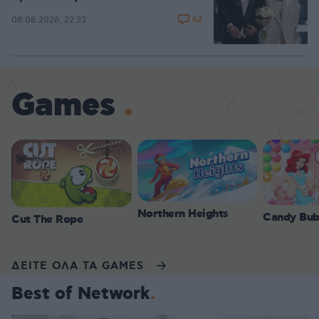
62
08.08.2026, 22:23
Games
Northern Heights
Candy Bub
Cut The Rope
ΔΕΙΤΕ ΟΛΑ ΤΑ GAMES
Best of Network