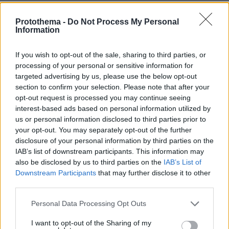
δεν είναι ομοφοβία το να
Protothema -
Do Not Process My Personal
17.02.2024, 14:15
Information
ακολουθείς όσα λέει η εκκλησία μας! στην
εκκλησία γινεται προσευχη για όλους τους
If you wish to opt-out of the sale, sharing to third parties, or
ανθρώπους ανεξαιρέτως! εναντίωση στην
processing of your personal or sensitive information for
αμαρτία υπάρχει και όχι στους ανθρώπους που
targeted advertising by us, please use the below opt-out
την κάνουν!
section to confirm your selection. Please note that after your
ΑΠΑΝΤΗΣΗ
opt-out request is processed you may continue seeing
interest-based ads based on personal information utilized by
us or personal information disclosed to third parties prior to
δεν είναι ομοφοβία το να
your opt-out. You may separately opt-out of the further
17.02.2024, 15:31
disclosure of your personal information by third parties on the
ακολουθείς αυτά που λέει η εκκλησία μας!
IAB’s list of downstream participants. This information may
στην εκκλησία γίνονται προσευχές για όλους
also be disclosed by us to third parties on the
IAB’s List of
τους ανθρωπους ανεξαιρέτως! εναντιωση
Downstream Participants
that may further disclose it to other
third parties.
υπαρχει στην αμαρτία και όχι στους
ανθρωπους που την κάνουν! και η μετάνοια
Please note that this website/app uses one or more Google
Personal Data Processing Opt Outs
είναι για όλους μας!
services and may gather and store information including but
ΑΠΑΝΤΗΣΗ
not limited to your visit or usage behaviour. You may click to
I want to opt-out of the Sharing of my