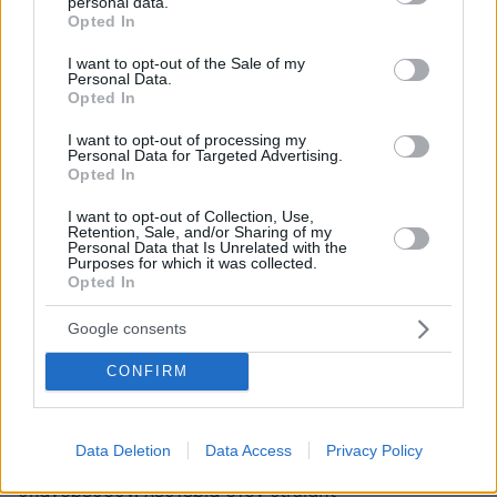
personal data.
grant or deny consent to Google and its third-party tags to
Opted In
use your data for below specified purposes in below Google
Δημήτρης
consent section.
I want to opt-out of the Sale of my
17.02.2024, 12:17
Personal Data.
Δηλαδή το μόνο πρόβλημα των Ελλήνων είναι οι
Opted In
ομοφυλόφιλοι. Λαός ηλίθιος
I want to opt-out of processing my
ΑΠΑΝΤΗΣΗ
Personal Data for Targeted Advertising.
Opted In
I want to opt-out of Collection, Use,
Retention, Sale, and/or Sharing of my
Personal Data that Is Unrelated with the
Purposes for which it was collected.
σεβαστείτε
Opted In
17.02.2024, 12:00
τις πρωινάδικες και μεσημεριανές εκμπομπές και τις
Google consents
απόψεις των συντελεστών τους, έχουν κατακλυστεί
από ομοφυλόφιλους οπότε δεν περιμένεις να
CONFIRM
ακούσεις κάτι διαφορετικό από καμία και κανέναν,
μόνο ο Λάκης Γαβαλάς έβαλε τα γυαλιά σε μια
ξανθιά παρουσιάστρια που δεν το πίστευε κιόλας ότι
Data Deletion
Data Access
Privacy Policy
θα ακούσει κάτι διαφορετικό από αυτό που τους
υπαγορεύουν, λευτεριά στον straight