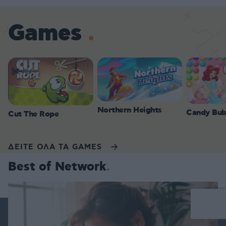
Games
Northern Heights
Candy Bub
Cut The Rope
ΔΕΙΤΕ ΟΛΑ ΤΑ GAMES
Best of Network