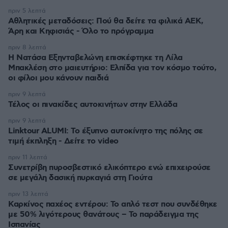
πριν 5 λεπτά
Αθλητικές μεταδόσεις: Πού θα δείτε τα φιλικά ΑΕΚ,
Άρη και Κηφισιάς - Όλο το πρόγραμμα
πριν 8 λεπτά
Η Νατάσα Εξηνταβελώνη επισκέφτηκε τη Λίλα
Μπακλέση στο μαιευτήριο: Ελπίδα για τον κόσμο τούτο,
οι φίλοι μου κάνουν παιδιά
πριν 9 λεπτά
Τέλος οι πινακίδες αυτοκινήτων στην Ελλάδα
πριν 9 λεπτά
Linktour ALUMI: Το έξυπνο αυτοκίνητο της πόλης σε
τιμή έκπληξη - Δείτε το video
πριν 11 λεπτά
Συνετρίβη πυροσβεστικό ελικόπτερο ενώ επιχειρούσε
σε μεγάλη δασική πυρκαγιά στη Γιούτα
πριν 13 λεπτά
Καρκίνος παχέος εντέρου: Το απλό τεστ που συνδέθηκε
με 50% λιγότερους θανάτους – Το παράδειγμα της
Ισπανίας