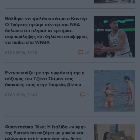
Βάλθηκε να τρελάνει κόσμο ο Καντέρ:
Ο Τούρκος πρώην σέντερ του NBA
δηλώνει ότι πληροί τα κριτήρια...
συμπερίληψης και δηλώνει υποψήφιος
να παίξει στο WNBA
39
07.08.2026, 23:30
Εντυπωσιάζει με την εμφάνισή της η
σύζυγος του Τζέντι Όσμαν στις
διακοπές τους στην Τουρκία, βίντεο
4
07.08.2026, 23:43
Φραντσέσκα Τόκα: Η Ιταλίδα «νύφη»
της Eurovision ποζάρει με μπικίνι και...
ολόγυμνη στην μπανιέρα της, δείτε