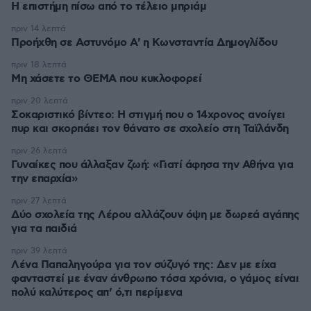
Η επιστήμη πίσω από το τέλειο μπριάμ
πριν 14 λεπτά
Προήχθη σε Αστυνόμο Α' η Κωνσταντία Δημογλίδου
πριν 18 λεπτά
Μη χάσετε το ΘΕΜΑ που κυκλοφορεί
πριν 20 λεπτά
Σοκαριστικό βίντεο: Η στιγμή που ο 14χρονος ανοίγει
πυρ και σκορπάει τον θάνατο σε σχολείο στη Ταϊλάνδη
πριν 26 λεπτά
Γυναίκες που άλλαξαν ζωή: «Γιατί άφησα την Αθήνα για
την επαρχία»
πριν 27 λεπτά
Δύο σχολεία της Λέρου αλλάζουν όψη με δωρεά αγάπης
για τα παιδιά
πριν 39 λεπτά
Λένα Παπαληγούρα για τον σύζυγό της: Δεν με είχα
φανταστεί με έναν άνθρωπο τόσα χρόνια, ο γάμος είναι
πολύ καλύτερος απ’ ό,τι περίμενα