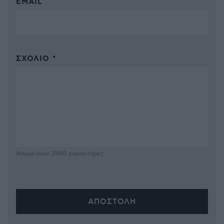
EMAIL
ΣΧΌΛΙΟ *
Απομένουν
2500
χαρακτήρες