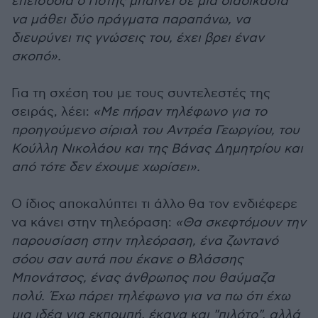
επεισόδια ο Πότης μπαίνει σε μία διαδικασία
να μάθει δύο πράγματα παραπάνω, να
διευρύνει τις γνώσεις του, έχει βρει έναν
σκοπό».
Για τη σχέση του με τους συντελεστές της
σειράς, λέει:
«Με πήραν τηλέφωνο για το
προηγούμενο σίριαλ του Αντρέα Γεωργίου, του
Κούλλη Νικολάου και της Βάνας Δημητρίου και
από τότε δεν έχουμε χωρίσει».
Ο ίδιος αποκαλύπτει τι άλλο θα τον ενδιέφερε
να κάνει στην τηλεόραση:
«Θα σκεφτόμουν την
παρουσίαση στην τηλεόραση, ένα ζωντανό
σόου σαν αυτά που έκανε ο Βλάσσης
Μπονάτσος, ένας άνθρωπος που θαύμαζα
πολύ. Έχω πάρει τηλέφωνο για να πω ότι έχω
μια ιδέα για εκπομπή, έκανα και "πιλότο", αλλά