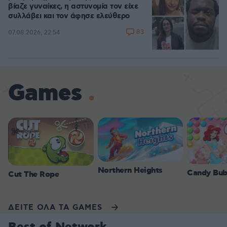
βίαζε γυναίκες, η αστυνομία τον είχε
συλλάβει και τον άφησε ελεύθερο
83
07.08.2026, 22:54
Games
Northern Heights
Candy Bub
Cut The Rope
ΔΕΙΤΕ ΟΛΑ ΤΑ GAMES