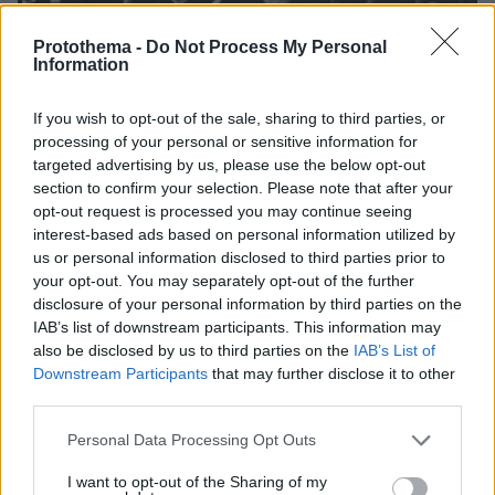
Protothema -
Do Not Process My Personal
Information
If you wish to opt-out of the sale, sharing to third parties, or
processing of your personal or sensitive information for
08.08.2026, 10:26
targeted advertising by us, please use the below opt-out
Τι έγραφαν οι ξένοι ανταποκριτές σε
section to confirm your selection. Please note that after your
τηλεγραφήματά τους από τη Μικρά Ασία το 1921
opt-out request is processed you may continue seeing
interest-based ads based on personal information utilized by
us or personal information disclosed to third parties prior to
your opt-out. You may separately opt-out of the further
disclosure of your personal information by third parties on the
IAB’s list of downstream participants. This information may
also be disclosed by us to third parties on the
IAB’s List of
Downstream Participants
that may further disclose it to other
third parties.
Please note that this website/app uses one or more Google
Personal Data Processing Opt Outs
services and may gather and store information including but
not limited to your visit or usage behaviour. You may click to
I want to opt-out of the Sharing of my