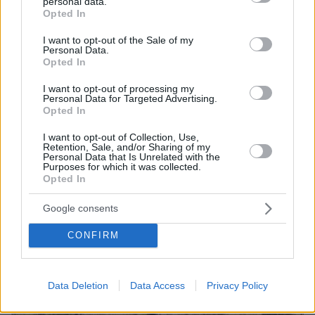
personal data.
grant or deny consent to Google and its third-party tags to
Opted In
use your data for below specified purposes in below Google
consent section.
I want to opt-out of the Sale of my
Personal Data.
Opted In
I want to opt-out of processing my
Personal Data for Targeted Advertising.
Opted In
I want to opt-out of Collection, Use,
Retention, Sale, and/or Sharing of my
Personal Data that Is Unrelated with the
08.08.2026, 12:18
Purposes for which it was collected.
Από τη Μόρια στον γάμο, τη ΜΚΟ και την
Opted In
κατηγορία για φόνο: Η σκοτεινή διαδρομή του
26χρονου Αφγανού που σκότωσε τη Βρετανίδα
Google consents
στην Κυψέλη
CONFIRM
Data Deletion
Data Access
Privacy Policy