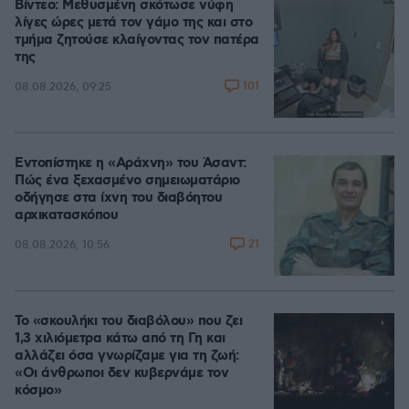
Βίντεο: Μεθυσμένη σκότωσε νύφη
λίγες ώρες μετά τον γάμο της και στο
τμήμα ζητούσε κλαίγοντας τον πατέρα
της
101
08.08.2026, 09:25
Εντοπίστηκε η «Αράχνη» του Άσαντ:
Πώς ένα ξεχασμένο σημειωματάριο
οδήγησε στα ίχνη του διαβόητου
αρχικατασκόπου
21
08.08.2026, 10:56
Το «σκουλήκι του διαβόλου» που ζει
1,3 χιλιόμετρα κάτω από τη Γη και
αλλάζει όσα γνωρίζαμε για τη ζωή:
«Οι άνθρωποι δεν κυβερνάμε τον
κόσμο»