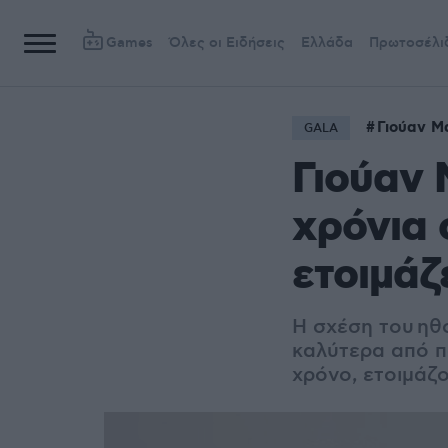
Games
Όλες οι Ειδήσεις
Ελλάδα
Πρωτοσέλι
Γιούαν Μ
GALA
Γιούαν 
χρόνια 
ετοιμάζ
Η σχέση του ηθο
καλύτερα από π
χρόνο, ετοιμάζ