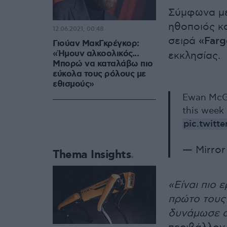
Σύμφωνα με
ηθοποιός κ
12.06.2021, 00:48
σειρά
«Farg
Γιούαν ΜακΓκρέγκορ:
«Ήμουν αλκοολικός...
εκκλησίας.
Μπορώ να καταλάβω πιο
εύκολα τους ρόλους με
εθισμούς»
Ewan McGr
this week 
pic.twitt
— Mirror
Thema Insights
«Είναι πιο 
πρώτο τους 
δυνάμωσε α