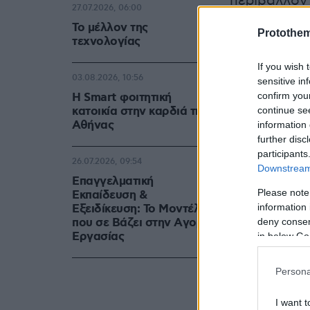
περιβάλλον 
27.07.2026, 06:00
Το μέλλον της
Protothe
τεχνολογίας
If you wish 
03.08.2026, 10:56
sensitive in
confirm you
Η Smart φοιτητική
κατοικία στην καρδιά της
continue se
Αθήνας
information 
further disc
participants
26.07.2026, 09:54
Downstream 
Επαγγελματική
Please note
Εκπαίδευση &
information 
Εξειδίκευση: Το Mοντέλο
που σε Bάζει στην Aγορά
deny consent
Eργασίας
in below Go
Persona
I want t