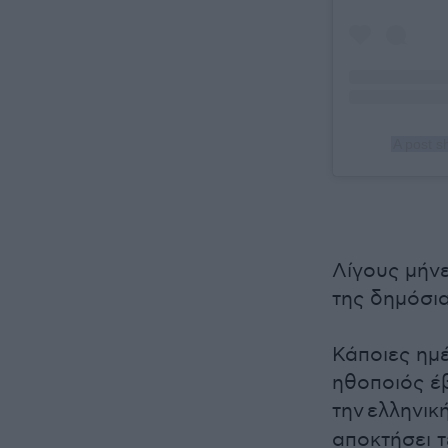
A post s
Λίγους μήν
της δημόσι
Κάποιες ημέ
ηθοποιός έβ
την
ελληνικ
αποκτήσει τ