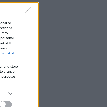
sonal or
ection to
ou may
 personal
out of the
 downstream
B’s List of
er and store
to grant or
ed purposes