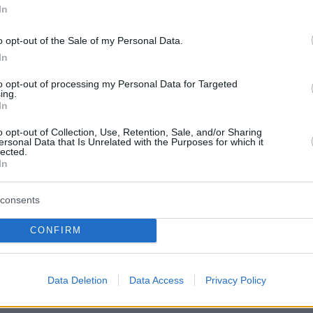
In
o opt-out of the Sale of my Personal Data.
In
to opt-out of processing my Personal Data for Targeted
ing.
In
o opt-out of Collection, Use, Retention, Sale, and/or Sharing
hared by Mary Elizabeth Winstead (@mary.elizabeth.winstead)
ersonal Data that Is Unrelated with the Purposes for which it
lected.
In
consents
γνωρίστηκε το 2016 στα γυρίσματα της
σειράς του Netflix, Fargo. Την περίοδο εκείνη
CONFIRM
έπαιρνε διαζύγιο από τον επί 7 χρόνια σύζυγό
τέαρνς.
Data Deletion
Data Access
Privacy Policy