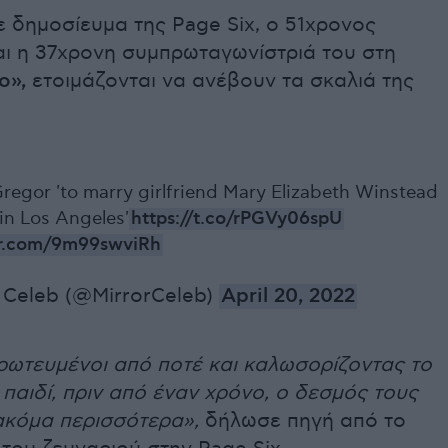
 δημοσίευμα της Page Six, ο 51χρονος
αι η 37χρονη συμπρωταγωνίστριά του στη
o»,
ετοιμάζονται να ανέβουν τα σκαλιά της
egor 'to marry girlfriend Mary Elizabeth Winstead
in Los Angeles'
https://t.co/rPGVy06spU
er.com/9m99swviRh
 Celeb (@MirrorCeleb)
April 20, 2022
ερωτευμένοι από ποτέ και καλωσορίζοντας το
παιδί, πριν από έναν χρόνο, ο δεσμός τους
κόμα περισσότερα»,
δήλωσε πηγή από το