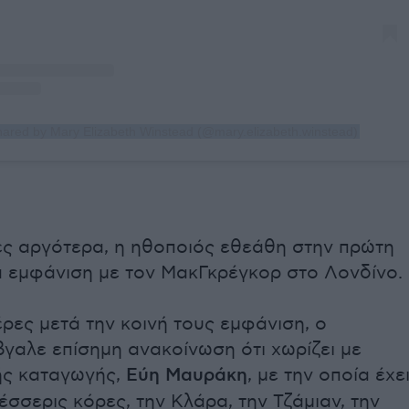
hared by Mary Elizabeth Winstead (@mary.elizabeth.winstead)
ες αργότερα, η ηθοποιός εθεάθη στην πρώτη
α εμφάνιση με τον ΜακΓκρέγκορ στο Λονδίνο.
ρες μετά την κοινή τους εμφάνιση, ο
γαλε επίσημη ανακοίνωση ότι χωρίζει με
ής καταγωγής,
Εύη Μαυράκη
, με την οποία έχε
έσσερις κόρες, την Κλάρα, την Τζάμιαν, την