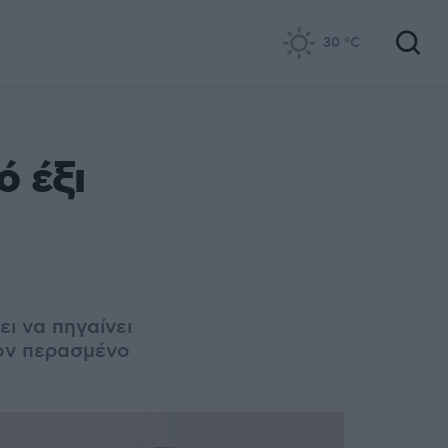
30
°C
 έξι
ι να πηγαίνει
τον περασμένο