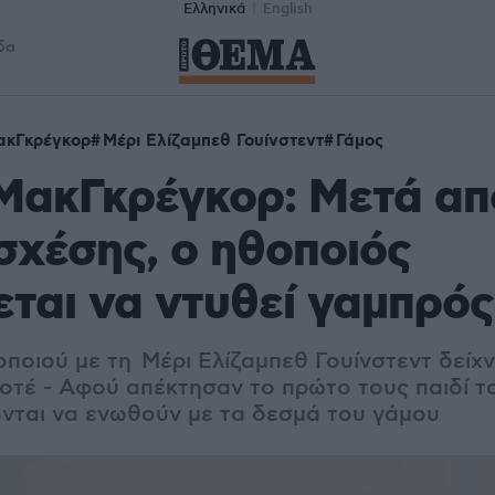
Ελληνικά
English
δα
ακΓκρέγκορ
Μέρι Ελίζαμπεθ Γουίνστεντ
Γάμος
ΜακΓκρέγκορ: Μετά από
σχέσης, ο ηθοποιός
εται να ντυθεί γαμπρός
ποιού με τη Μέρι Ελίζαμπεθ Γουίνστεντ δείχνε
οτέ - Αφού απέκτησαν το πρώτο τους παιδί 
ονται να ενωθούν με τα δεσμά του γάμου