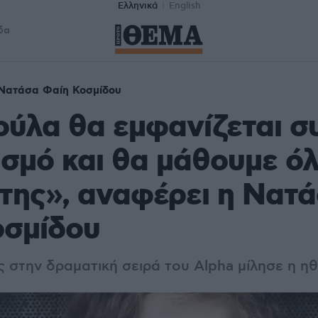
Ελληνικά
English
δα
Νατάσα Φαίη Κοσμίδου
ύλα θα εμφανίζεται σ
σμό και θα μάθουμε όλ
 της», αναφέρει η Νατ
οσμίδου
ς στην δραματική σειρά του Alpha μίλησε η η