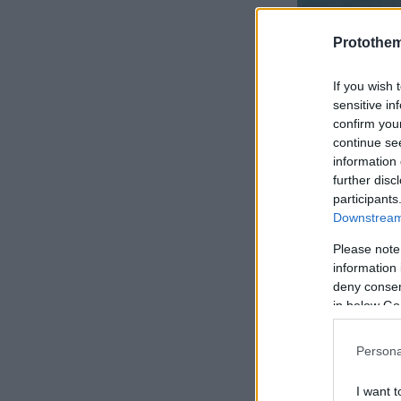
Protothe
If you wish 
sensitive in
confirm you
continue se
information 
further disc
participants
Downstream 
Please note
information 
deny consent
in below Go
«Με έχει συ
Persona
όσο είμαστε
I want t
κοιταζόμαστ