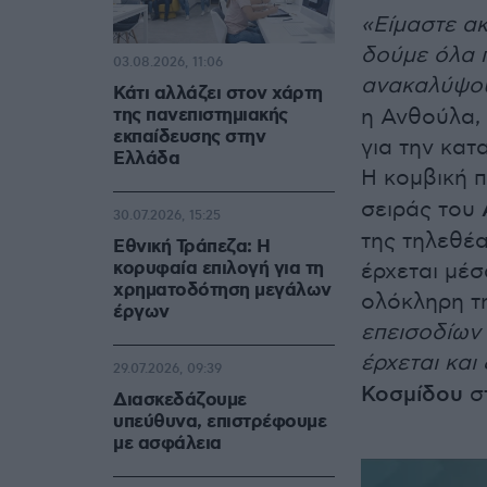
«Είμαστε ακ
δούμε όλα 
03.08.2026, 11:06
ανακαλύψου
Κάτι αλλάζει στον χάρτη
της πανεπιστημιακής
η Ανθούλα, 
εκπαίδευσης στην
για την κατ
Ελλάδα
Η κομβική π
σειράς του
30.07.2026, 15:25
της τηλεθέα
Εθνική Τράπεζα: Η
κορυφαία επιλογή για τη
έρχεται μέσ
χρηματοδότηση μεγάλων
ολόκληρη τη
έργων
επεισοδίων 
έρχεται και
29.07.2026, 09:39
Κοσμίδου
σ
Διασκεδάζουμε
υπεύθυνα, επιστρέφουμε
με ασφάλεια