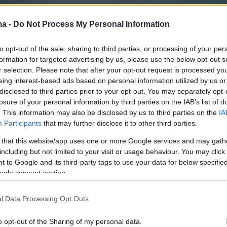
ma -
Do Not Process My Personal Information
to opt-out of the sale, sharing to third parties, or processing of your per
formation for targeted advertising by us, please use the below opt-out s
r selection. Please note that after your opt-out request is processed y
eing interest-based ads based on personal information utilized by us or
disclosed to third parties prior to your opt-out. You may separately opt-
losure of your personal information by third parties on the IAB’s list of
. This information may also be disclosed by us to third parties on the
IA
Participants
that may further disclose it to other third parties.
 that this website/app uses one or more Google services and may gath
including but not limited to your visit or usage behaviour. You may click 
 to Google and its third-party tags to use your data for below specifi
ogle consent section.
γκινήσει στην Ανθούλα. Μου υπενθύμισε ότι,
l Data Processing Opt Outs
 εδώ, όσο είμαστε ζωντανοί, όσο
o opt-out of the Sharing of my personal data.
ε στα μάτια καλό είναι να λέμε αυτά που