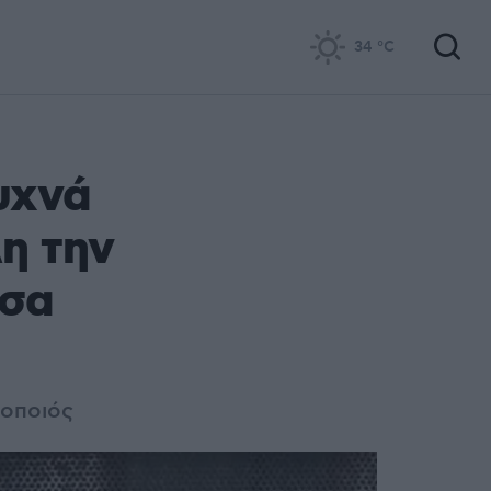
34
°C
υχνά
η την
άσα
θοποιός