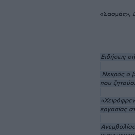
«Σασμός»,
Δ
Ειδήσεις σ
Νεκρός ο β
που ζητούσ
«Χειρόφρεν
εργασίας σ
Ανεμβολίασ