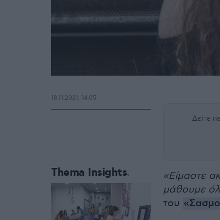
18.11.2021, 14:05
Δείτε 
Thema Insights
«Είμαστε ακ
μάθουμε όλε
του
«Σασμο