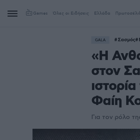
Games
Όλες οι Ειδήσεις
Ελλάδα
Πρωτοσέλι
Σασμός
GALA
«Η Ανθο
στον Σα
ιστορία
Φαίη Κ
Για τον ρόλο τη