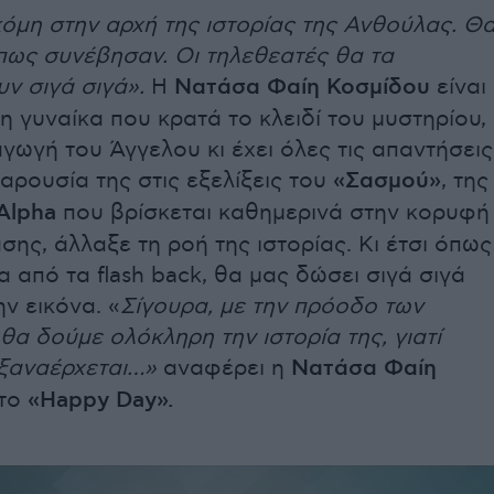
όμη στην αρχή της ιστορίας της Ανθούλας. Θ
πως συνέβησαν. Οι τηλεθεατές θα τα
ν σιγά σιγά».
Η
Νατάσα Φαίη Κοσμίδου
είναι
η γυναίκα που κρατά το κλειδί του μυστηρίου,
αγωγή του Άγγελου κι έχει όλες τις απαντήσεις
αρουσία της στις εξελίξεις του
«Σασμού»
, της
Alpha
που βρίσκεται καθημερινά στην κορυφή
σης, άλλαξε τη ροή της ιστορίας. Κι έτσι όπως
α από τα flash back, θα μας δώσει σιγά σιγά
ν εικόνα. «
Σίγουρα, με την πρόοδο των
θα δούμε ολόκληρη την ιστορία της, γιατί
 ξαναέρχεται…»
αναφέρει η
Νατάσα Φαίη
το
«Happy Day».