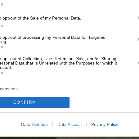
In
σ΄αγαπώ, συγγνώμη, να συγκρουόμαστε, να
 και να πηγαίνουμε μπροστά. Οι άνθρωποι
o opt-out of the Sale of my Personal Data.
 κι και έχουν γίνει ποια φωτογραφίες να μην
In
υν άσχημα πράγματα, κύκλους που δεν έχουν
to opt-out of processing my Personal Data for Targeted
να μην γίνονται άσχημες σκέψεις. Να είμαστε
ing.
In
τα λύνουμε και να πηγαίνουμε μπροστά με
γράμμισε.
o opt-out of Collection, Use, Retention, Sale, and/or Sharing
ersonal Data that Is Unrelated with the Purposes for which it
lected.
In
consents
CONFIRM
Data Deletion
Data Access
Privacy Policy