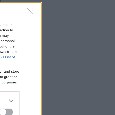
sonal or
ection to
ou may
 personal
out of the
 downstream
B’s List of
er and store
to grant or
ed purposes