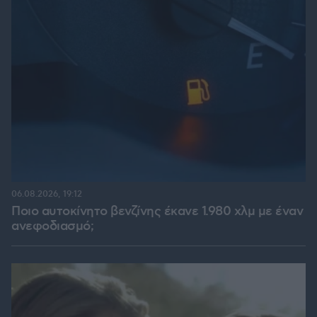
06.08.2026, 19:12
Ποιο αυτοκίνητο βενζίνης έκανε 1.980 χλμ με έναν
ανεφοδιασμό;