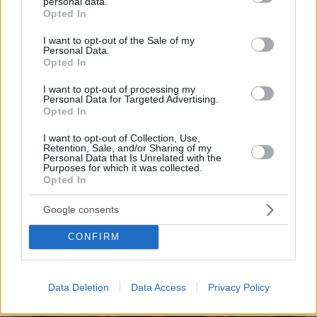
personal data.
grant or deny consent to Google and its third-party tags to
Opted In
use your data for below specified purposes in below Google
consent section.
I want to opt-out of the Sale of my
Personal Data.
Opted In
I want to opt-out of processing my
Personal Data for Targeted Advertising.
Opted In
06.08.2026, 23:17
I want to opt-out of Collection, Use,
Retention, Sale, and/or Sharing of my
Στη ΓΑΔΑ κρατείται η 46χρονη που κατηγορείται
Personal Data that Is Unrelated with the
για την επίθεση στη Marfin, δείτε βίντεο και
Purposes for which it was collected.
φωτογραφίες
Opted In
Google consents
CONFIRM
Data Deletion
Data Access
Privacy Policy