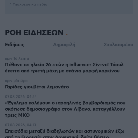
* Υποχρεωτικά πεδία
ΡΟΗ ΕΙΔΗΣΕΩΝ
Ειδήσεις
Δημοφιλή
Σχολιασμένα
πριν 16 λεπτά
Πέθανε σε ηλικία 26 ετών η influencer Σίντνεϊ Τάουλ
έπειτα από τριετή μάχη με σπάνια μορφή καρκίνου
πριν μία ώρα
Γαρίδες γιουβέτσι λεμονάτο
07.08.2026, 04:54
«Έγκλημα πολέμου» ο ισραηλινός βομβαρδισμός που
σκότωσε δημοσιογράφο στον Λίβανο, καταγγέλλουν
τρεις ΜΚΟ
07.08.2026, 04:13
Επεισόδια μεταξύ διαδηλωτών και αστυνομικών έξω
από τη Γερουσία στην Αργεντινή, δείτε βίντεο