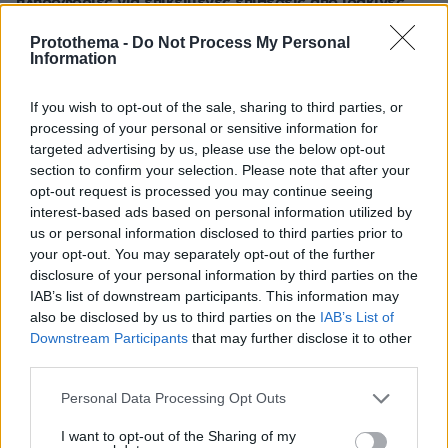
πληροφορίες για επικείμενες επιθέσεις από ιρακινές
οργανώσεις και Χούθι
Protothema -
Do Not Process My Personal
Information
ΔΕΙΤΕ ΟΛΕΣ ΤΙΣ ΕΙΔΗΣΕΙΣ
If you wish to opt-out of the sale, sharing to third parties, or
processing of your personal or sensitive information for
targeted advertising by us, please use the below opt-out
ΤΑ ΠΙΟ ΔΗΜΟΦΙΛΗ
section to confirm your selection. Please note that after your
opt-out request is processed you may continue seeing
interest-based ads based on personal information utilized by
us or personal information disclosed to third parties prior to
your opt-out. You may separately opt-out of the further
disclosure of your personal information by third parties on the
IAB’s list of downstream participants. This information may
also be disclosed by us to third parties on the
IAB’s List of
Downstream Participants
that may further disclose it to other
third parties.
Please note that this website/app uses one or more Google
Personal Data Processing Opt Outs
services and may gather and store information including but
not limited to your visit or usage behaviour. You may click to
I want to opt-out of the Sharing of my