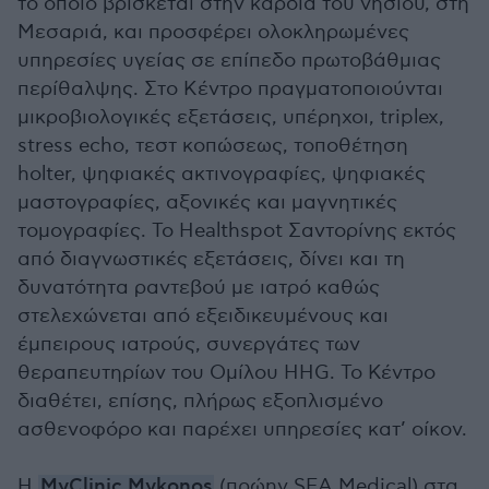
το οποίο βρίσκεται στην καρδιά του νησιού, στη
Μεσαριά, και προσφέρει ολοκληρωμένες
υπηρεσίες υγείας σε επίπεδο πρωτοβάθμιας
περίθαλψης. Στο Kέντρο πραγματοποιούνται
μικροβιολογικές εξετάσεις, υπέρηχοι, triplex,
stress echo, τεστ κοπώσεως, τοποθέτηση
holter, ψηφιακές ακτινογραφίες, ψηφιακές
μαστογραφίες, αξονικές και μαγνητικές
τομογραφίες. Το Healthspot Σαντορίνης εκτός
από διαγνωστικές εξετάσεις, δίνει και τη
δυνατότητα ραντεβού με ιατρό καθώς
στελεχώνεται από εξειδικευμένους και
έμπειρους ιατρούς, συνεργάτες των
θεραπευτηρίων του Ομίλου HHG. Το Κέντρο
διαθέτει, επίσης, πλήρως εξοπλισμένο
ασθενοφόρο και παρέχει υπηρεσίες κατ’ οίκον.
Η
MyClinic Μykonos
(πρώην SEA Medical) στα