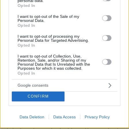
personal data.
grant or deny consent to Google and its third-party tags to
απάντηση μιας ποδίατρου
Opted In
use your data for below specified purposes in below Google
consent section.
πριν 23 λεπτά
I want to opt-out of the Sale of my
«Πίστευα ότι στα 40 η ζωή μου θα έχει μπει σε τάξη.
Personal Data.
Opted In
Δεν έχει και δεν πειράζει»
πριν 23 λεπτά
I want to opt-out of processing my
Personal Data for Targeted Advertising.
Η ανάρτηση της Μαρίας Κίτσου για τα γενέθλιά της και
Opted In
το «ευχαριστώ» στους συνεργάτες της
I want to opt-out of Collection, Use,
πριν 27 λεπτά
Retention, Sale, and/or Sharing of my
Οι συνομιλίες με το Ιράν είναι σαν μια παρτίδα σκάκι,
Personal Data that Is Unrelated with the
λέει ο Τραμπ - Είμαστε επαγγελματίες παίκτες, απαντά η
Purposes for which it was collected.
Τεχεράνη
Opted In
πριν 31 λεπτά
Google consents
Ευρωπαϊκό Πρωτάθλημα Στίβου: Ο σοβαρός
τραυματισμός του Φουρλάνι, έφυγε σε καροτσάκι από
CONFIRM
το στάδιο, δείτε βίντεο
πριν 32 λεπτά
Καταζητούμενος από την Ιντερπόλ ο νέος επικεφαλής
Data Deletion
Data Access
Privacy Policy
του Συμβουλίου Ασφαλείας του Ιράν: Είχε ρόλο σε
τρομοκρατική επίθεση στην Αργεντινή με 85 νεκρούς