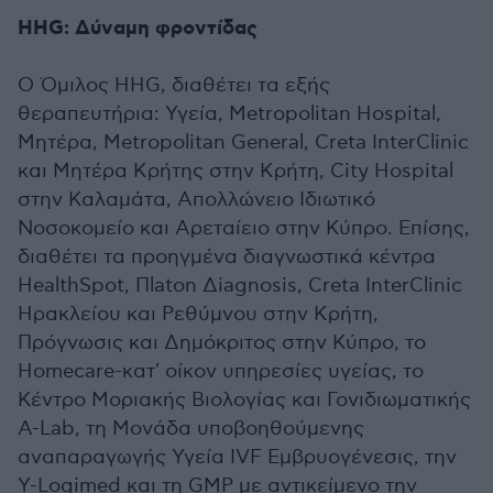
ΗΗG: Δύναμη φροντίδας
Ο Όμιλος HHG, διαθέτει τα εξής
θεραπευτήρια: Υγεία, Metropolitan Hospital,
Μητέρα, Metropolitan General, Creta InterClinic
και Μητέρα Κρήτης στην Κρήτη, City Hospital
στην Καλαμάτα, Απολλώνειο Ιδιωτικό
Νοσοκομείο και Αρεταίειο στην Κύπρο. Επίσης,
διαθέτει τα προηγμένα διαγνωστικά κέντρα
HealthSpot, Πlaton Δiagnosis, Creta InterClinic
Ηρακλείου και Ρεθύμνου στην Κρήτη,
Πρόγνωσις και Δημόκριτος στην Κύπρο, το
Homecare-κατ' οίκον υπηρεσίες υγείας, το
Κέντρο Μοριακής Βιολογίας και Γονιδιωματικής
A-Lab, τη Μονάδα υποβοηθούμενης
αναπαραγωγής Υγεία IVF Εμβρυογένεσις, την
Y-Logimed και τη GMP με αντικείμενο την