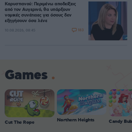
Καρυστιανού: Περιμένω αποδείξεις
από τον Αυγερινό, θα υπάρξουν
νομικές συνέπειες για όσους δεν
εξηγήσουν όσα λένε
183
10.08.2026, 08:45
Games
Northern Heights
Candy Bub
Cut The Rope