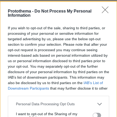
ΡΟΗ ΕΙΔΗΣΕΩΝ
Protothema -
Do Not Process My Personal
Information
Ειδήσεις
Δημοφιλή
Σχολιασμένα
If you wish to opt-out of the sale, sharing to third parties, or
πριν 5 λεπτά
processing of your personal or sensitive information for
Wanderlove: Γινόμαστε όντως πιο ελκυστικοί το
targeted advertising by us, please use the below opt-out
καλοκαίρι;
section to confirm your selection. Please note that after your
opt-out request is processed you may continue seeing
πριν 5 λεπτά
Πώς να κερδίσετε την εμπιστοσύνη μιας πρώην
interest-based ads based on personal information utilized by
αδέσποτης γάτας
us or personal information disclosed to third parties prior to
your opt-out. You may separately opt-out of the further
πριν 5 λεπτά
disclosure of your personal information by third parties on the
Παπαπαρασκευάς: Η ιστορία πίσω από την πιο διάσημη
IAB’s list of downstream participants. This information may
καριόκα της Βόρειας Ελλάδας
also be disclosed by us to third parties on the
IAB’s List of
πριν 7 λεπτά
Downstream Participants
that may further disclose it to other
Πώς τα data centers έγιναν νέο πεδίο πολιτικής
third parties.
σύγκρουσης στις ΗΠΑ - Η απρόσμενη συμμαχία δεξιάς
και αριστεράς απέναντι στην AI
Please note that this website/app uses one or more Google
Personal Data Processing Opt Outs
services and may gather and store information including but
πριν 15 λεπτά
not limited to your visit or usage behaviour. You may click to
I want to opt-out of the Sharing of my
Πόσο κακό κάνουν οι σαγιονάρες στα πόδια; Η