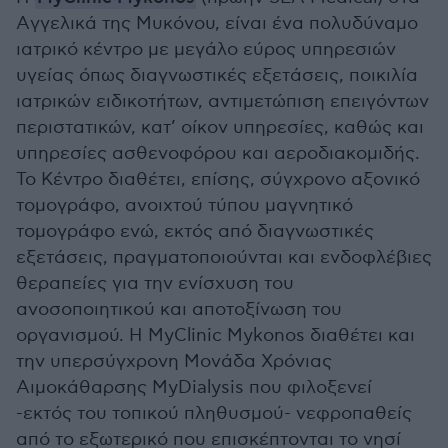
Aγγελικά της Μυκόνου, είναι ένα πολυδύναμο
ιατρικό κέντρο με μεγάλο εύρος υπηρεσιών
υγείας όπως διαγνωστικές εξετάσεις, ποικιλία
ιατρικών ειδικοτήτων, αντιμετώπιση επειγόντων
περιστατικών, κατ’ οίκον υπηρεσίες, καθώς και
υπηρεσίες ασθενοφόρου και αεροδιακομιδής.
Το Κέντρο διαθέτει, επίσης, σύγχρονο αξονικό
τομογράφο, ανοιχτού τύπου μαγνητικό
τομογράφο ενώ, εκτός από διαγνωστικές
εξετάσεις, πραγματοποιούνται και ενδοφλέβιες
θεραπείες για την ενίσχυση του
ανοσοποιητικού και αποτοξίνωση του
οργανισμού. Η MyClinic Mykonos διαθέτει και
την υπερσύγχρονη Μονάδα Χρόνιας
Αιμοκάθαρσης MyDialysis που φιλοξενεί
-εκτός του τοπικού πληθυσμού- νεφροπαθείς
από το εξωτερικό που επισκέπτονται το νησί