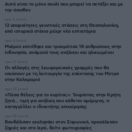
Αυτό είναι το μόνο πουλί που μπορεί να πετάξει και με
την όπισθεν
πριν 5 λεπτά
12 απαραίτητες γευστικές στάσεις στη Θεσσαλονίκη,
από ιστορικά στέκια μέχρι νέα εστιατόρια
πριν 6 λεπτά
Μαϊμού επιτέθηκε και τραυμάτισε 18 ανθρώπους στην
Ινδονησία, ανάμεσά τους ανήλικοι και ηλικιωμένοι
πριν 11 λεπτά
Οι αλλαγές στις λεωφορειακές γραμμές που θα
ισχύσουν με τη λειτουργία της επέκτασης του Μετρό
στην Καλαμαριά
πριν 13 λεπτά
«Πόσα θέλεις για το κορίτσι;»: Τουρίστας στην Κρήτη
ζητά... τιμή για ανήλικη που κάθεται αμέριμνη, τι
καταγγέλλει ο ιδιοκτήτης επιχείρησης
πριν 18 λεπτά
Βανδάλισαν εκκλησάκι στον Σαρωνικό, προκάλεσαν
ζημιές και στο Ιερό, δείτε φωτογραφίες