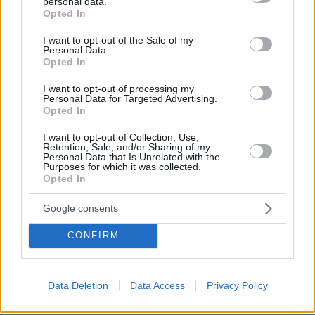
personal data.
grant or deny consent to Google and its third-party tags to
Opted In
use your data for below specified purposes in below Google
consent section.
I want to opt-out of the Sale of my
Personal Data.
Opted In
I want to opt-out of processing my
Personal Data for Targeted Advertising.
Opted In
07.08.2026, 13:17
Ο οδηγός του φορτηγού περιγράφει πώς έγινε το
I want to opt-out of Collection, Use,
Retention, Sale, and/or Sharing of my
τροχαίο με τους νεκρούς μάνα και γιο στις Σέρρες,
Personal Data that Is Unrelated with the
η 43χρονη και ο 21χρονος πήγαιναν μαζί για
Purposes for which it was collected.
δουλειά
Opted In
Google consents
«Δεν το πιστεύουμε», λένε οι
Αμερικανοί που υιοθέτησαν τον
CONFIRM
Αφγανό στη Λέσβο - Η αρχική εκδοχή
για το φονικό στην Κυψέλη και η
σιωπή στην απολογία
Data Deletion
Data Access
Privacy Policy
362
07.08.2026, 07:19