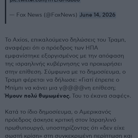
pic.twitter.com/hTEfGMGb60
— Fox News (@FoxNews)
June 14, 2026
Το Axios, επικαλούμενο δηλώσεις του Τραμπ,
αναφέρει ότι ο πρόεδρος των ΗΠΑ
εμφανίστηκε εξοργισμένος με την απόφαση
της ισραηλινής κυβέρνησης να προχωρήσει
στην επίθεση. Σύμφωνα με το δημοσίευμα, ο
Τραμπ φέρεται να δήλωσε: «Γιατί έπρεπε ο
Μπίμπι να κάνει μια γ@@@@νη επίθεση;
Ήμουν πολύ θυμωμένος.
Του το έκανα σαφές».
Κατά το ίδιο δημοσίευμα, ο Αμερικανός
πρόεδρος άσκησε κριτική στον Ισραηλινό
πρωθυπουργό, υποστηρίζοντας ότι «δεν είχε
σωστή κρίση» στη συγκεκριμένη περίπτωση και