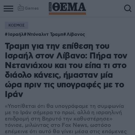
Games
ΚΟΣΜΟΣ
Column
Column
Ισραήλ
Ντόναλντ Τραμπ
Λίβανος
1
2
Τραμπ για την επίθεση του
Ισραήλ στον Λίβανο: Πήρα τον
Νετανιάχου και του είπα τι στο
διάολο κάνεις, ήμασταν μία
ώρα πριν τις υπογραφές με το
Ιράν
«Υποτίθεται ότι θα υπογράφαμε τη συμφωνία
με το Ιράν σήμερα το πρωί, αλλά η ισραηλινή
επιδρομή στη Βηρυτό την καθυστέρησε»
τόνισε, μιλώντας στο Fox News, ωστόσο
επέμεινε ότι αυτό θα γίνει μέσα στις επόμενες