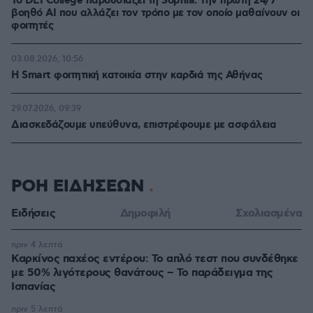
Το DEI College παρουσιάζει τη Sophia. Την πρώτη 24/7
βοηθό AI που αλλάζει τον τρόπο με τον οποίο μαθαίνουν οι
φοιτητές
03.08.2026, 10:56
Η Smart φοιτητική κατοικία στην καρδιά της Αθήνας
29.07.2026, 09:39
Διασκεδάζουμε υπεύθυνα, επιστρέφουμε με ασφάλεια
ΡΟΗ ΕΙΔΗΣΕΩΝ
Ειδήσεις
Δημοφιλή
Σχολιασμένα
πριν 4 λεπτά
Καρκίνος παχέος εντέρου: Το απλό τεστ που συνδέθηκε
με 50% λιγότερους θανάτους – Το παράδειγμα της
Ισπανίας
πριν 5 λεπτά