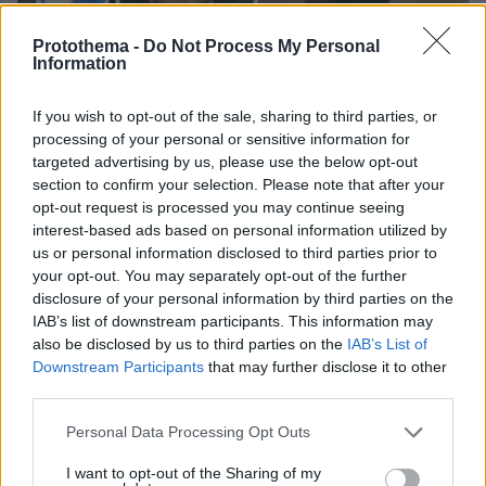
Protothema -
Do Not Process My Personal
Information
07.08.2026, 14:57
«Τα έχω χάσει όλα»: Συντετριμμένος ο πατέρας
If you wish to opt-out of the sale, sharing to third parties, or
και σύζυγος των θυμάτων στο τροχαίο στις
processing of your personal or sensitive information for
Σέρρες
targeted advertising by us, please use the below opt-out
section to confirm your selection. Please note that after your
opt-out request is processed you may continue seeing
interest-based ads based on personal information utilized by
us or personal information disclosed to third parties prior to
your opt-out. You may separately opt-out of the further
disclosure of your personal information by third parties on the
IAB’s list of downstream participants. This information may
also be disclosed by us to third parties on the
IAB’s List of
Downstream Participants
that may further disclose it to other
third parties.
Please note that this website/app uses one or more Google
Personal Data Processing Opt Outs
services and may gather and store information including but
not limited to your visit or usage behaviour. You may click to
I want to opt-out of the Sharing of my