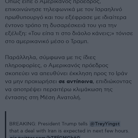
Όπως είπε ο Αμερικανός πρόεδρος,
επικοινώνησε τηλεφωνικά με τον Ισραηλινό
πρωθυπουργό και του εξέφρασε με ιδιαίτερα
έντονο τρόπο τη δυσαρέσκειά του για την
εξέλιξη: «Του είπα τι στο διάολο κάνεις;» τόνισε
στο αμερικανικό μέσο ο Τραμπ.
Παράλληλα, σύμφωνα με τις ίδιες
πληροφορίες, ο Αμερικανός πρόεδρος
σκοπεύει να απευθύνει έκκληση προς το Ιράν
σε αντίποινα
να μην προχωρήσει
, επιδιώκοντας
να αποτρέψει περαιτέρω κλιμάκωση της
έντασης στη Μέση Ανατολή.
@TreyYingst
BREAKING: President Trump tells
that a deal with Iran is expected in next few hours.