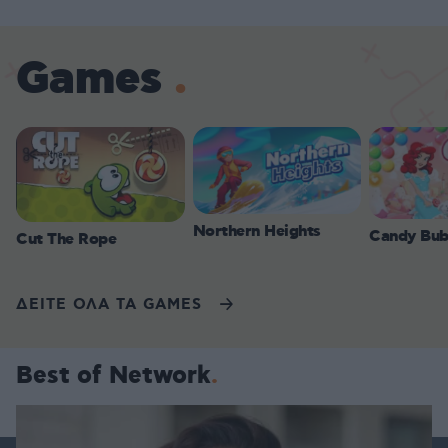
Games
Northern Heights
Candy Bub
Cut The Rope
ΔΕΙΤΕ ΟΛΑ ΤΑ GAMES
Best of Network