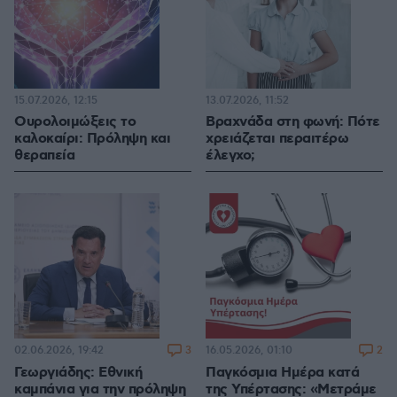
15.07.2026, 12:15
13.07.2026, 11:52
Ουρολοιμώξεις το
Βραχνάδα στη φωνή: Πότε
καλοκαίρι: Πρόληψη και
χρειάζεται περαιτέρω
θεραπεία
έλεγχο;
3
2
02.06.2026, 19:42
16.05.2026, 01:10
Γεωργιάδης: Εθνική
Παγκόσμια Ημέρα κατά
καμπάνια για την πρόληψη
της Υπέρτασης: «Μετράμε