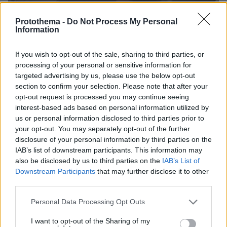
Protothema -
Do Not Process My Personal
Information
If you wish to opt-out of the sale, sharing to third parties, or
07.08.2026, 18:22
processing of your personal or sensitive information for
«Πόσα θέλεις για το κορίτσι;»: Τουρίστας στην
targeted advertising by us, please use the below opt-out
Κρήτη ζητά... τιμή για να ασελγήσει σε ανήλικη, τι
section to confirm your selection. Please note that after your
καταγγέλλει ο ιδιοκτήτης επιχείρησης
opt-out request is processed you may continue seeing
interest-based ads based on personal information utilized by
us or personal information disclosed to third parties prior to
your opt-out. You may separately opt-out of the further
disclosure of your personal information by third parties on the
IAB’s list of downstream participants. This information may
also be disclosed by us to third parties on the
IAB’s List of
Downstream Participants
that may further disclose it to other
third parties.
Please note that this website/app uses one or more Google
Personal Data Processing Opt Outs
services and may gather and store information including but
not limited to your visit or usage behaviour. You may click to
I want to opt-out of the Sharing of my