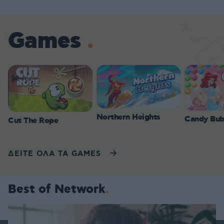
Games
Northern Heights
Candy Bub
Cut The Rope
ΔΕΙΤΕ ΟΛΑ ΤΑ GAMES
Best of Network