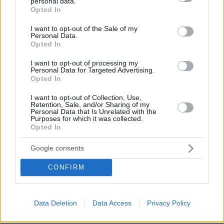
personal data.
grant or deny consent to Google and its third-party tags to
Opted In
use your data for below specified purposes in below Google
consent section.
I want to opt-out of the Sale of my
Personal Data.
Opted In
I want to opt-out of processing my
Personal Data for Targeted Advertising.
Opted In
I want to opt-out of Collection, Use,
Retention, Sale, and/or Sharing of my
07.08.2026, 20:16
Personal Data that Is Unrelated with the
Άλλος για data center; Επενδύσεις €50 δισ. την
Purposes for which it was collected.
Opted In
ερχόμενη δεκαετία
Google consents
Βάλθηκε να τρελάνει κόσμο ο Καντέρ:
CONFIRM
Ο Τούρκος πρώην σέντερ του NBA
δηλώνει ότι πληροί τα κριτήρια...
συμπερίληψης και δηλώνει υποψήφιος
να παίξει στο WNBA
Data Deletion
Data Access
Privacy Policy
28
07.08.2026, 23:30