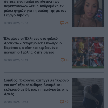
άντρες είναι απλά κατώτεροι των
περιστάσεων» λέει η Ανδρομάχη εν
μέσω φημών για τη σχέση της με τον
Γιώργο Λιβάνη
26
09.08.2026, 15:57
Έλαμψαν οι Έλληνες στο φιλικό
Άρσεναλ - Ντόρτμουντ: Γκολάρα ο
Καρέτσας, ασίστ και κερδισμένο
πέναλτι ο Τζόλης, δείτε βίντεο
13
09.08.2026, 18:13
Σκιάθος: 15χρονος κατήγγειλε 17χρονο
για κατ' εξακολούθηση βιασμό και
εκβιασμό με βίντεο, τι περιέγραψε στις
Αρχές
40
09.08.2026, 16:54