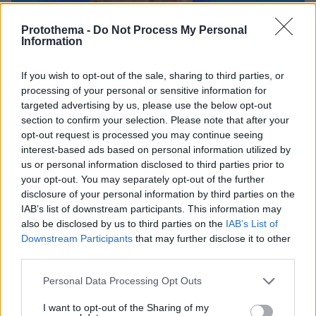
Protothema -
Do Not Process My Personal
Information
If you wish to opt-out of the sale, sharing to third parties, or
processing of your personal or sensitive information for
targeted advertising by us, please use the below opt-out
section to confirm your selection. Please note that after your
opt-out request is processed you may continue seeing
interest-based ads based on personal information utilized by
us or personal information disclosed to third parties prior to
your opt-out. You may separately opt-out of the further
disclosure of your personal information by third parties on the
IAB’s list of downstream participants. This information may
09.08.2026, 14:39
also be disclosed by us to third parties on the
IAB’s List of
Σκέρτσος: «Στατιστική παγίδα» το ότι 7 στους 10
Downstream Participants
that may further disclose it to other
έχουν καταθέσεις κάτω από 1.000 ευρώ, τι
third parties.
δείχνουν τα στοιχεία
Please note that this website/app uses one or more Google
Personal Data Processing Opt Outs
services and may gather and store information including but
not limited to your visit or usage behaviour. You may click to
I want to opt-out of the Sharing of my