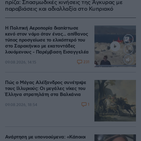
πρίζα: Σπασμωδικές κινήσεις της Άγκυρας με
παραβιάσεις και αδιαλλαξία στο Κυπριακό
Η Πολιτική Αεροπορία διαπίστωσε
κενό στον νόμο όταν ένας... απίθανος
τύπος προσγείωσε το ελικόπτερό του
στο Σαρακήνικο με εκατοντάδες
λουόμενους - Παρέμβαση Εισαγγελέα
231
09.08.2026, 14:15
Loaded
:
100.00%
Πώς ο Μέγας Αλέξανδρος συνέτριψε
τους Ιλλυριούς: Οι μεγάλες νίκες του
Έλληνα στρατηλάτη στα Βαλκάνια
1
09.08.2026, 18:54
Ανάρτηση με υπονοούμενα: «Κάποιοι