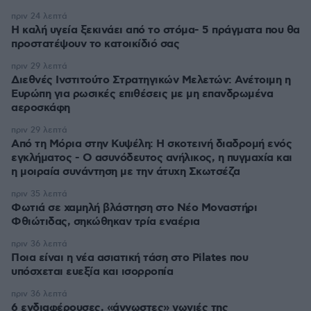
πριν 24 λεπτά
Η καλή υγεία ξεκινάει από το στόμα- 5 πράγματα που θα
προστατέψουν το κατοικίδιό σας
πριν 29 λεπτά
Διεθνές Ινστιτούτο Στρατηγικών Μελετών: Ανέτοιμη η
Ευρώπη για ρωσικές επιθέσεις με μη επανδρωμένα
αεροσκάφη
πριν 29 λεπτά
Από τη Μόρια στην Κυψέλη: Η σκοτεινή διαδρομή ενός
εγκλήματος - Ο ασυνόδευτος ανήλικος, η πυγμαχία και
η μοιραία συνάντηση με την άτυχη Σκωτσέζα
πριν 35 λεπτά
Φωτιά σε χαμηλή βλάστηση στο Νέο Μοναστήρι
Φθιώτιδας, σηκώθηκαν τρία εναέρια
πριν 36 λεπτά
Ποια είναι η νέα ασιατική τάση στο Pilates που
υπόσχεται ευεξία και ισορροπία
πριν 36 λεπτά
6 ενδιαφέρουσες, «άγνωστες» γωνιές της