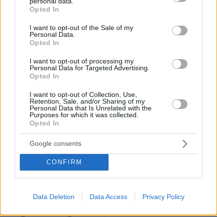
personal data.
grant or deny consent to Google and its third-party tags to
Opted In
use your data for below specified purposes in below Google
consent section.
I want to opt-out of the Sale of my
Personal Data.
Opted In
I want to opt-out of processing my
Personal Data for Targeted Advertising.
Opted In
I want to opt-out of Collection, Use,
Retention, Sale, and/or Sharing of my
Personal Data that Is Unrelated with the
Purposes for which it was collected.
Opted In
Google consents
CONFIRM
Data Deletion
Data Access
Privacy Policy
09.08.2026, 17:36
Η Γαλλία μπήκε στο καλώδιο, η Τουρκία... στην