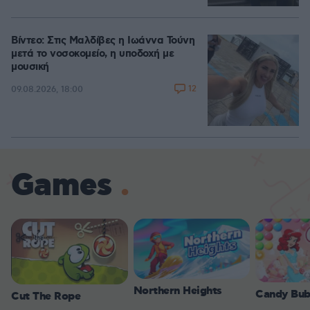
Βίντεο: Στις Μαλδίβες η Ιωάννα Τούνη
μετά το νοσοκομείο, η υποδοχή με
μουσική
12
09.08.2026, 18:00
Games
Northern Heights
Candy Bub
Cut The Rope