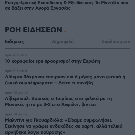
Επαγγελματική Εκπαίδευση & Εξειδίκευση: Το Mοντέλο που
σε Bάζει στην Aγορά Eργασίας
ΡΟΗ ΕΙΔΗΣΕΩΝ
Ειδήσεις
Δημοφιλή
Σχολιασμένα
πριν 4 λεπτά
10 κορυφαίοι spa προορισμοί στην Ευρώπη
πριν 6 λεπτά
Δίδυμοι 36χρονοι έπαιρναν επί 6 μήνες μόνο φυτικά ή
ζωικά συμπληρώματα – Δείτε τι συνέβη
πριν 13 λεπτά
Λίβερπουλ: Βασικός ο Τσιμίκας στο φιλικό με τη
Μονακό, ήττα με 3-2 στο Άνφιλντ, βίντεο
πριν 14 λεπτά
Μαλντίνι για Γκουαρδιόλα: «Είχαμε συμφωνήσει,
ξεκίνησε να γράφει ενδεκάδες σε χαρτί, αλλά τελικά
αρνήθηκε λόγω κούρασης»