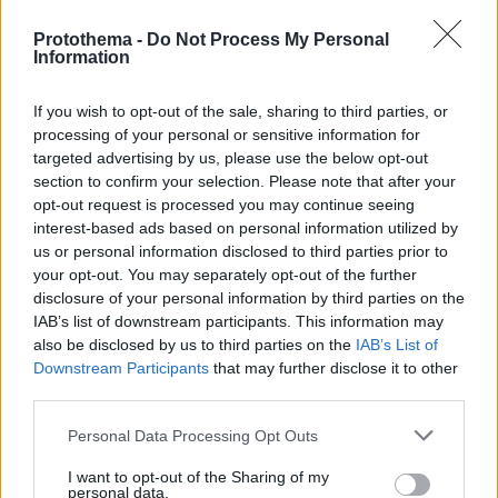
Protothema -
Do Not Process My Personal
09.08.2026, 14:15
Information
Η ΥΠΑ διαπίστωσε κενό στον νόμο όταν ένας...
απίθανος τύπος προσγείωσε το ελικόπτερό του
στο Σαρακήνικο με εκατοντάδες λουόμενους -
If you wish to opt-out of the sale, sharing to third parties, or
Παρέμβαση Εισαγγελέα
processing of your personal or sensitive information for
targeted advertising by us, please use the below opt-out
section to confirm your selection. Please note that after your
opt-out request is processed you may continue seeing
interest-based ads based on personal information utilized by
us or personal information disclosed to third parties prior to
your opt-out. You may separately opt-out of the further
disclosure of your personal information by third parties on the
IAB’s list of downstream participants. This information may
also be disclosed by us to third parties on the
IAB’s List of
Downstream Participants
that may further disclose it to other
third parties.
Please note that this website/app uses one or more Google
Personal Data Processing Opt Outs
services and may gather and store information including but
not limited to your visit or usage behaviour. You may click to
I want to opt-out of the Sharing of my
personal data.