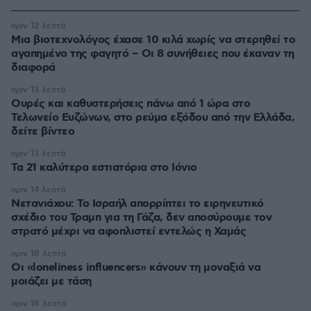
πριν 12 λεπτά
Μια βιοτεχνολόγος έχασε 10 κιλά χωρίς να στερηθεί το
αγαπημένο της φαγητό – Οι 8 συνήθειες που έκαναν τη
διαφορά
πριν 13 λεπτά
Ουρές και καθυστερήσεις πάνω από 1 ώρα στο
Τελωνείο Ευζώνων, στο ρεύμα εξόδου από την Ελλάδα,
δείτε βίντεο
πριν 13 λεπτά
Τα 21 καλύτερα εστιατόρια στο Ιόνιο
πριν 14 λεπτά
Νετανιάχου: Το Ισραήλ απορρίπτει το ειρηνευτικό
σχέδιο του Τραμπ για τη Γάζα, δεν αποσύρουμε τον
στρατό μέχρι να αφοπλιστεί εντελώς η Χαμάς
πριν 18 λεπτά
Οι «loneliness influencers» κάνουν τη μοναξιά να
μοιάζει με τάση
πριν 18 λεπτά