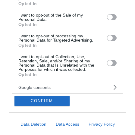
grant or deny consent to Google and its third-party tags to
Opted In
use your data for below specified purposes in below Google
consent section.
I want to opt-out of the Sale of my
Personal Data.
Opted In
I want to opt-out of processing my
Personal Data for Targeted Advertising.
Opted In
09.08.2026, 10:51
Ασθενής ξυλοκόπησε νοσηλεύτρια στα Επείγοντα
I want to opt-out of Collection, Use,
Retention, Sale, and/or Sharing of my
του Ερυθρού Σταυρού, την άρπαξε από τα μαλλιά
Personal Data that Is Unrelated with the
και τη χτύπησε σε πόρτες - Τι καταγγέλλει η
Purposes for which it was collected.
ΠΟΕΔΗΝ
Opted In
Google consents
CONFIRM
Data Deletion
Data Access
Privacy Policy