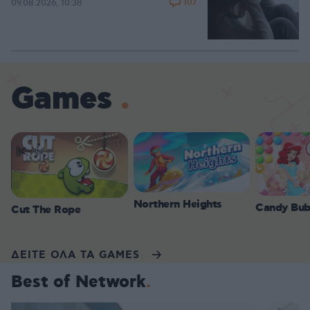
107
09.08.2026, 10:38
Games
Northern Heights
Candy Bub
Cut The Rope
ΔΕΙΤΕ ΟΛΑ ΤΑ GAMES
Best of Network