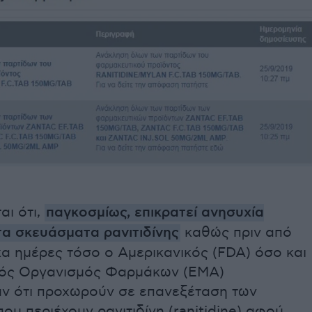
αι ότι,
παγκοσμίως, επικρατεί ανησυχία
τα σκευάσματα ρανιτιδίνης
καθώς πριν από
α ημέρες τόσο ο Αμερικανικός (FDA) όσο και
ός Οργανισμός Φαρμάκων (EMA)
ν ότι προχωρούν σε επανεξέταση των
υ περιέχουν ρανιτιδίνη (ranitidine) αφού