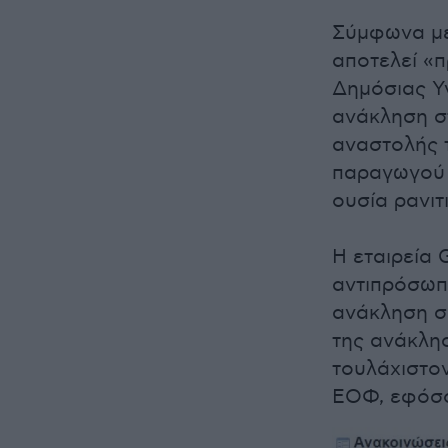
Σύμφωνα με
αποτελεί «π
Δημόσιας Υγ
ανάκληση στ
αναστολής 
παραγωγού S
ουσία ρανιτι
Η εταιρεία
αντιπρόσωπο
ανάκληση σ
της ανάκλησ
τουλάχιστον
ΕΟΦ, εφόσο