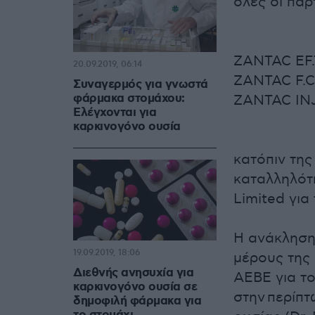
όλες οι παρ
ZANTAC EF.
20.09.2019, 06:14
ZANTAC F.C
Συναγερμός για γνωστά
φάρμακα στομάχου:
ZANTAC IN
Ελέγχονται για
καρκινογόνο ουσία
κατόπιν της
καταλληλότ
Limited για
Η ανάκληση 
19.09.2019, 18:06
μέρους της
Διεθνής ανησυχία για
AEBE για τ
καρκινογόνο ουσία σε
στην περίπ
δημοφιλή φάρμακα για