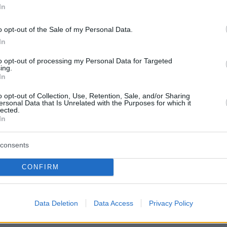
In
o opt-out of the Sale of my Personal Data.
In
to opt-out of processing my Personal Data for Targeted
ing.
In
o opt-out of Collection, Use, Retention, Sale, and/or Sharing
ersonal Data that Is Unrelated with the Purposes for which it
lected.
In
consents
CONFIRM
Data Deletion
Data Access
Privacy Policy
MYLAN 150MG F.C. TAB K110216A 5/2019