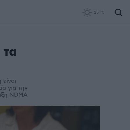
25
°C
 τα
 είναι
ία για την
σμιξη NDMA