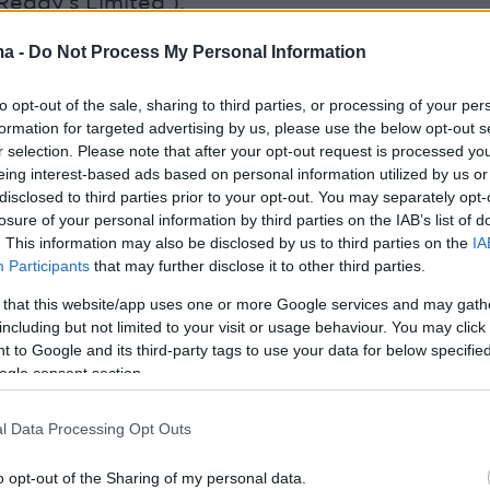
Reddy’s Limited ).
ma -
Do Not Process My Personal Information
 GLAXOSMITHKLINE AEBE ως κάτοχος άδειας
 των προϊόντων, οφείλει να υλοποιήσει την
to opt-out of the sale, sharing to third parties, or processing of your per
ε εύλογο χρονικό διάστημα.
formation for targeted advertising by us, please use the below opt-out s
r selection. Please note that after your opt-out request is processed y
eing interest-based ads based on personal information utilized by us or
disclosed to third parties prior to your opt-out. You may separately opt-
losure of your personal information by third parties on the IAB’s list of
ικά της ανάκλησης πρέπει να τηρούνται για
. This information may also be disclosed by us to third parties on the
IA
Participants
that may further disclose it to other third parties.
υλάχιστον πέντε (5) ετών και να τίθενται
ΕΟΦ, εφόσον ζητηθούν.
 that this website/app uses one or more Google services and may gath
including but not limited to your visit or usage behaviour. You may click 
 to Google and its third-party tags to use your data for below specifi
με το προϊόν RANITIDINE της MYLAN,
ogle consent section.
αι τα ακόλουθα:
l Data Processing Opt Outs
MYLAN 150MG F.C. TAB K110115A 9/2019
o opt-out of the Sharing of my personal data.
MYLAN 150MG F.C. TAB K110116A 3/2019