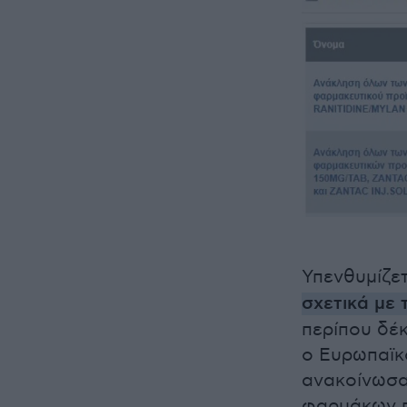
Υπενθυμίζετ
σχετικά με 
περίπου δέκ
ο Ευρωπαϊκ
ανακοίνωσα
φαρμάκων πο