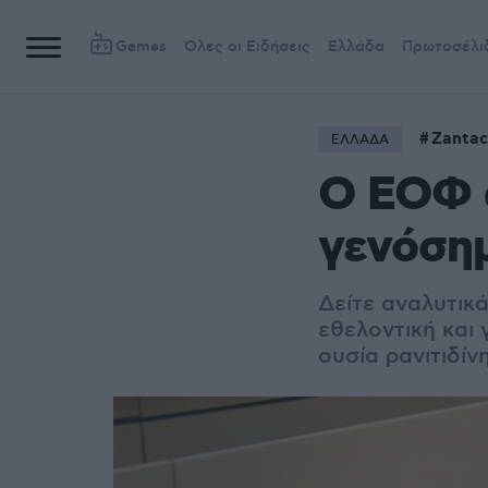
Games
Όλες οι Ειδήσεις
Ελλάδα
Πρωτοσέλι
Zantac
ΕΛΛΑΔΑ
Ο ΕΟΦ α
γενόση
Δείτε αναλυτικ
εθελοντική και 
ουσία ρανιτιδί