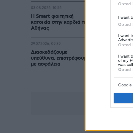
Opted 
03.08.2026, 10:56
Η Smart φοιτητική
I want t
κατοικία στην καρδιά της
Opted 
Αθήνας
I want 
Advertis
29.07.2026, 09:39
Opted 
Διασκεδάζουμε
I want t
υπεύθυνα, επιστρέφουμε
of my P
με ασφάλεια
was col
Opted 
Google 
RANTIDINE/