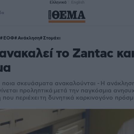
Ελληνικά
English
δα
ΕΟΦ
Ανάκληση
Στομάχι
νακαλεί το Zantac και
μα
ά ποια σκευάσματα ανακαλούνται -
Η ανάκληση
γίνεται προληπτικά μετά την παγκόσμια ανησυχ
νη που περιέχει τη δυνητικά καρκινογόνο πρό