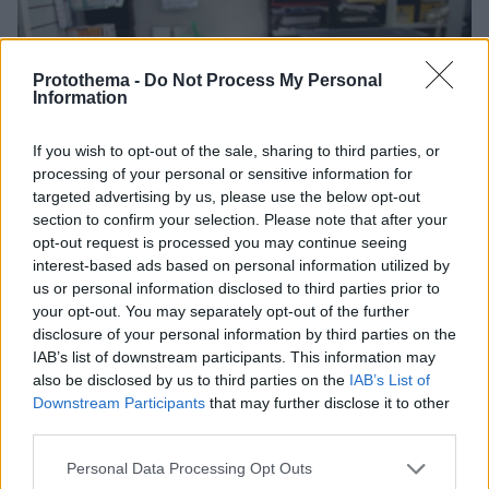
Protothema -
Do Not Process My Personal
Information
If you wish to opt-out of the sale, sharing to third parties, or
processing of your personal or sensitive information for
targeted advertising by us, please use the below opt-out
section to confirm your selection. Please note that after your
opt-out request is processed you may continue seeing
interest-based ads based on personal information utilized by
us or personal information disclosed to third parties prior to
your opt-out. You may separately opt-out of the further
disclosure of your personal information by third parties on the
IAB’s list of downstream participants. This information may
also be disclosed by us to third parties on the
IAB’s List of
Downstream Participants
that may further disclose it to other
01.10.2019, 11:44
third parties.
Νιτροζαμίνη: Ποια είναι η καρκινογόνος ουσία που
εντοπίστηκε σε φάρμακα για το στομάχι
Please note that this website/app uses one or more Google
Personal Data Processing Opt Outs
Πόσα γνωρίζουμε για αυτήν την ουσία - Ποια
services and may gather and store information including but