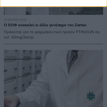
27.09.2019, 13:58
Ο ΕΟΦ ανακαλεί κι άλλο γενόσημο του Zantac
Πρόκειται για το φαρμακευτικό προϊόν PTINOLIN inj.
sol. 50mg/2amp