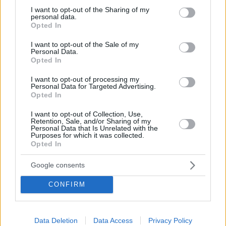
φάρμακα έχουν ανακληθεί μέχρι σήμερα στην
not limited to your visit or usage behaviour. You may click to
I want to opt-out of the Sharing of my
personal data.
grant or deny consent to Google and its third-party tags to
Ελλάδα
Opted In
use your data for below specified purposes in below Google
consent section.
I want to opt-out of the Sale of my
Personal Data.
Opted In
I want to opt-out of processing my
Personal Data for Targeted Advertising.
Opted In
I want to opt-out of Collection, Use,
Retention, Sale, and/or Sharing of my
Personal Data that Is Unrelated with the
Purposes for which it was collected.
Opted In
Google consents
CONFIRM
Data Deletion
Data Access
Privacy Policy