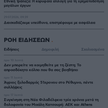
Εθνική Τράπεζα: Η κορυφαία επιλογή για τη χρηματοδότηση
μεγάλων έργων
29.07.2026, 09:39
Διασκεδάζουμε υπεύθυνα, επιστρέφουμε με ασφάλεια
ΡΟΗ ΕΙΔΗΣΕΩΝ
Ειδήσεις
Δημοφιλή
Σχολιασμένα
πριν 10 λεπτά
Δεν μπορείτε να κοιμηθείτε με τη ζέστη; Το
απροσδόκητο κόλπο που θα σας βοηθήσει
πριν 11 λεπτά
Άγριος ξυλοδαρμός 51χρονου στο Ρέθυμνο, πέντε
συλλήψεις
πριν 17 λεπτά
Συγκίνηση στη Νέα Φιλαδέλφεια τρία χρόνια μετά τη
δολοφονία του Μιχάλη Κατσουρή: ΑΕΚ και Athens