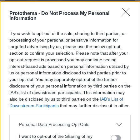
Protothema -
Do Not Process My Personal
Information
If you wish to opt-out of the sale, sharing to third parties, or
processing of your personal or sensitive information for
targeted advertising by us, please use the below opt-out
section to confirm your selection. Please note that after your
opt-out request is processed you may continue seeing
interest-based ads based on personal information utilized by
us or personal information disclosed to third parties prior to
your opt-out. You may separately opt-out of the further
disclosure of your personal information by third parties on the
IAB’s list of downstream participants. This information may
also be disclosed by us to third parties on the
IAB’s List of
Downstream Participants
that may further disclose it to other
third parties.
Please note that this website/app uses one or more Google
Personal Data Processing Opt Outs
services and may gather and store information including but
protothema.gr στο Google News
Ακολουθήστε το
not limited to your visit or usage behaviour. You may click to
I want to opt-out of the Sharing of my