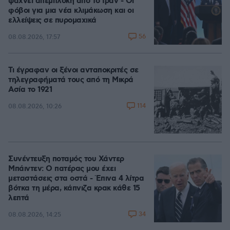
ψάχνει απεμπλοκή από το Ιράν - Οι
φόβοι για μια νέα κλιμάκωση και οι
ελλείψεις σε πυρομαχικά
56
08.08.2026, 17:57
Τι έγραφαν οι ξένοι ανταποκριτές σε
τηλεγραφήματά τους από τη Μικρά
Ασία το 1921
114
08.08.2026, 10:26
Συνέντευξη ποταμός του Χάντερ
Μπάιντεν: Ο πατέρας μου έχει
μεταστάσεις στα οστά - Έπινα 4 λίτρα
βότκα τη μέρα, κάπνιζα κρακ κάθε 15
λεπτά
34
08.08.2026, 14:25