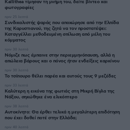
Kallithea τίμησαν τη μνήμη του, δείτε βίντεο και
φωτογραφίες
πριν 25 λεπτά
Συνδικαλιστής ψαράς που αποχώρησε από την Ελπίδα
της Καρυστιανού, της ζητά να τον προστατέψει:
Καταγγέλλει μεθοδευμένη σπίλωση από μέλη του
κόμματος
πριν 30 λεπτά
Νόμιζε πως έμπαινε στην περιεμμηνόπαυση, αλλά η
απώλεια βάρους και ο πόνος ήταν ενδείξεις καρκίνου
πριν 30 λεπτά
Το τσίπουρο θέλει παρέα και αυτούς τους 9 μεζέδες
πριν 33 λεπτά
Καλύτερη η εικόνα της φωτιάς στη Μικρή Βίγλα της
Νάξου, σηκώθηκε ένα ελικόπτερο
πριν 38 λεπτά
Αυτοκίνητο: Θα έρθει τελικά η μεγαλύτερη επιδότηση
που έχει δοθεί ποτέ στην Ελλάδα;
πριν 40 λεπτά