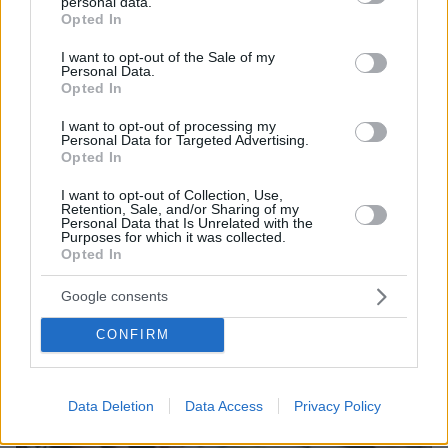
personal data.
και μάθετε πρώτοι όλες τις ειδήσεις
grant or deny consent to Google and its third-party tags to
Opted In
use your data for below specified purposes in below Google
Ειδήσεις
consent section.
Δείτε όλες τις τελευταίες
από την Ελλάδα
I want to opt-out of the Sale of my
Personal Data.
και τον Κόσμο, τη στιγμή που συμβαίνουν, στο
Opted In
Protothema.gr
I want to opt-out of processing my
Personal Data for Targeted Advertising.
Σχετικά Άρθρα
Opted In
I want to opt-out of Collection, Use,
Retention, Sale, and/or Sharing of my
Personal Data that Is Unrelated with the
Purposes for which it was collected.
Opted In
Google consents
CONFIRM
Data Deletion
Data Access
Privacy Policy