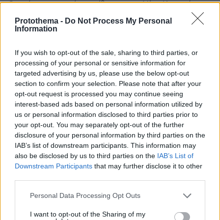
Ο πρώην υπουργός επιτίθεται στην Νίκη Κεραμέως
για τις αλλαγές που ετοιμάζει στο μάθημα της
Protothema -
Do Not Process My Personal
Ιστορίας και την σημαία στα σχολεία - Επίθεση και
Information
από τον Παύλο Πολάκη, αλλά και από τον Ευκλείδη
Τσακαλώτο που σημειώνει ότι η κ.Κεραμέως «κάνει
If you wish to opt-out of the sale, sharing to third parties, or
επίκαιρο τον αγώνα για τον Διαφωτισμό»
processing of your personal or sensitive information for
targeted advertising by us, please use the below opt-out
section to confirm your selection. Please note that after your
opt-out request is processed you may continue seeing
interest-based ads based on personal information utilized by
us or personal information disclosed to third parties prior to
your opt-out. You may separately opt-out of the further
disclosure of your personal information by third parties on the
IAB’s list of downstream participants. This information may
also be disclosed by us to third parties on the
IAB’s List of
Downstream Participants
that may further disclose it to other
third parties.
Please note that this website/app uses one or more Google
Personal Data Processing Opt Outs
services and may gather and store information including but
not limited to your visit or usage behaviour. You may click to
I want to opt-out of the Sharing of my