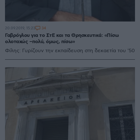
34
20.09.2019, 15:23
Γαβρόγλου για το ΣτΕ και τα Θρησκευτικά: «Πίσω
ολοταχώς –πολύ, όμως, πίσω»
Φίλης: Γυρίζουν την εκπαίδευση στη δεκαετία του '50