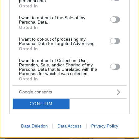
personal data.
grant or deny consent to Google and its third-party tags to
Opted In
use your data for below specified purposes in below Google
consent section.
I want to opt-out of the Sale of my
Personal Data.
Opted In
I want to opt-out of processing my
9
05.09.2019, 09:21
Personal Data for Targeted Advertising.
Opted In
Πανελλαδικές: Οι μαθητές γύρισαν την πλάτη στα «ΑΕΙ»
του Γαβρόγλου
I want to opt-out of Collection, Use,
Retention, Sale, and/or Sharing of my
Αρκετά από τα τμήματα ανάμεσα στα 105 που
Personal Data that Is Unrelated with the
αποτελούν μετεξέλιξη των ΤΕΙ και τα 28 εντελώς νέα
Purposes for which it was collected.
έμειναν στα... αζήτητα με κριτήριο τον αριθμό των
Opted In
υποψηφίων που τα είχαν ως πρώτη επιλογή στο
Google consents
μηχανογραφικό τους
CONFIRM
Data Deletion
Data Access
Privacy Policy