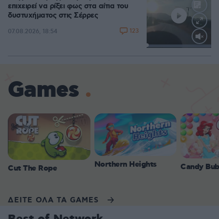
επιχειρεί να ρίξει φως στα αίτια του
δυστυχήματος στις Σέρρες
123
07.08.2026, 18:54
Loaded
:
100.00%
Games
Northern Heights
Candy Bub
Cut The Rope
ΔΕΙΤΕ ΟΛΑ ΤΑ GAMES