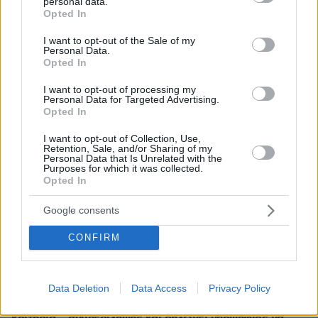
personal data.
grant or deny consent to Google and its third-party tags to
Opted In
use your data for below specified purposes in below Google
Ειδήσεις
Δημοφιλή
Σχολιασμένα
consent section.
I want to opt-out of the Sale of my
Personal Data.
πριν 3 λεπτά
Opted In
Υπό έλεγχο η πυρκαγιά σε ισόγειο κατάστημα στο
Παλαιό Φάληρο, εκκενώθηκε προληπτικά πολυκατοικία
I want to opt-out of processing my
Personal Data for Targeted Advertising.
πριν 8 λεπτά
Opted In
Εντυπωσιάζει με την εμφάνισή της η σύζυγος του Τζέντι
Όσμαν στις διακοπές τους στην Τουρκία, βίντεο
I want to opt-out of Collection, Use,
Retention, Sale, and/or Sharing of my
Personal Data that Is Unrelated with the
πριν 10 λεπτά
Purposes for which it was collected.
Φωτιά στη Σητεία στην περιοχή Αχλάδια, κοντά σε
Opted In
πάρκο με ανεμογεννήτριες, πνέουν ισχυροί άνεμοι στην
περιοχή
Google consents
πριν 21 λεπτά
Μπορεί ο σκύλος μας να πιει κρύο νερό; Τι πρέπει να
CONFIRM
προσέξουμε με τα παγάκια
πριν 21 λεπτά
Data Deletion
Data Access
Privacy Policy
Βάλθηκε να τρελάνει κόσμο ο Καντέρ: Ο Τούρκος
πρώην σέντερ του NBA δηλώνει ότι πληροί τα