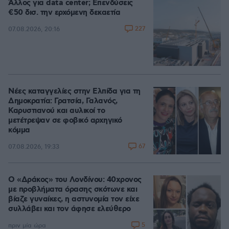
Άλλος για data center; Επενδύσεις
€50 δισ. την ερχόμενη δεκαετία
227
07.08.2026, 20:16
Νέες καταγγελίες στην Ελπίδα για τη
Δημοκρατία: Γρατσία, Γαλανός,
Καρυστιανού και αυλικοί το
μετέτρεψαν σε φοβικό αρχηγικό
κόμμα
67
07.08.2026, 19:33
Ο «Δράκος» του Λονδίνου: 40χρονος
με προβλήματα όρασης σκότωνε και
βίαζε γυναίκες, η αστυνομία τον είχε
συλλάβει και τον άφησε ελεύθερο
5
πριν μία ώρα