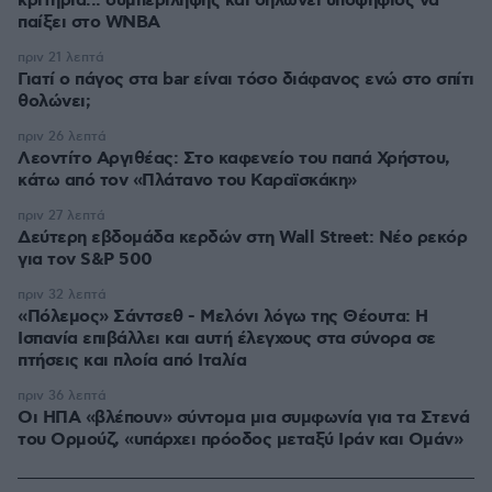
κριτήρια... συμπερίληψης και δηλώνει υποψήφιος να
παίξει στο WNBA
πριν 21 λεπτά
Γιατί ο πάγος στα bar είναι τόσο διάφανος ενώ στο σπίτι
θολώνει;
πριν 26 λεπτά
Λεοντίτο Αργιθέας: Στο καφενείο του παπά Χρήστου,
κάτω από τον «Πλάτανο του Καραϊσκάκη»
πριν 27 λεπτά
Δεύτερη εβδομάδα κερδών στη Wall Street: Νέο ρεκόρ
για τον S&P 500
πριν 32 λεπτά
«Πόλεμος» Σάντσεθ - Μελόνι λόγω της Θέουτα: Η
Ισπανία επιβάλλει και αυτή έλεγχους στα σύνορα σε
πτήσεις και πλοία από Ιταλία
πριν 36 λεπτά
Οι ΗΠΑ «βλέπουν» σύντομα μια συμφωνία για τα Στενά
του Ορμούζ, «υπάρχει πρόοδος μεταξύ Ιράν και Ομάν»