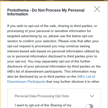
Protothema -
Do Not Process My Personal
Information
If you wish to opt-out of the sale, sharing to third parties, or
processing of your personal or sensitive information for
targeted advertising by us, please use the below opt-out
section to confirm your selection. Please note that after your
27.07.2026, 06:00
opt-out request is processed you may continue seeing
Το μέλλον της τεχνολογίας
interest-based ads based on personal information utilized by
us or personal information disclosed to third parties prior to
your opt-out. You may separately opt-out of the further
03.08.2026, 10:56
disclosure of your personal information by third parties on the
Η Smart φοιτητική κατοικία στην καρδιά της Αθήνας
IAB’s list of downstream participants. This information may
also be disclosed by us to third parties on the
IAB’s List of
26.07.2026, 09:54
Downstream Participants
that may further disclose it to other
Επαγγελματική Εκπαίδευση & Εξειδίκευση: Το Mοντέλο που
third parties.
σε Bάζει στην Aγορά Eργασίας
Please note that this website/app uses one or more Google
Personal Data Processing Opt Outs
services and may gather and store information including but
not limited to your visit or usage behaviour. You may click to
I want to opt-out of the Sharing of my
ΡΟΗ ΕΙΔΗΣΕΩΝ