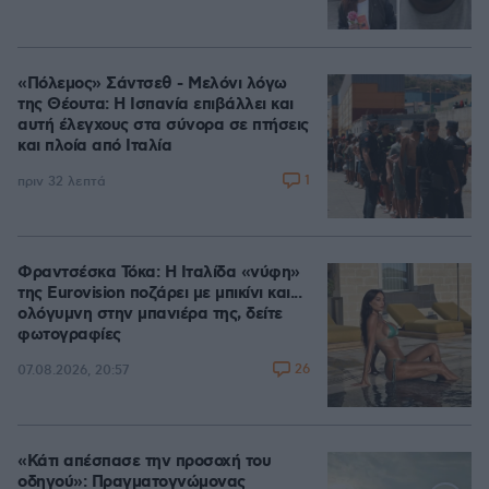
«Πόλεμος» Σάντσεθ - Μελόνι λόγω
της Θέουτα: Η Ισπανία επιβάλλει και
αυτή έλεγχους στα σύνορα σε πτήσεις
και πλοία από Ιταλία
1
πριν 32 λεπτά
Φραντσέσκα Τόκα: Η Ιταλίδα «νύφη»
της Eurovision ποζάρει με μπικίνι και...
ολόγυμνη στην μπανιέρα της, δείτε
φωτογραφίες
26
07.08.2026, 20:57
«Κάτι απέσπασε την προσοχή του
οδηγού»: Πραγματογνώμονας