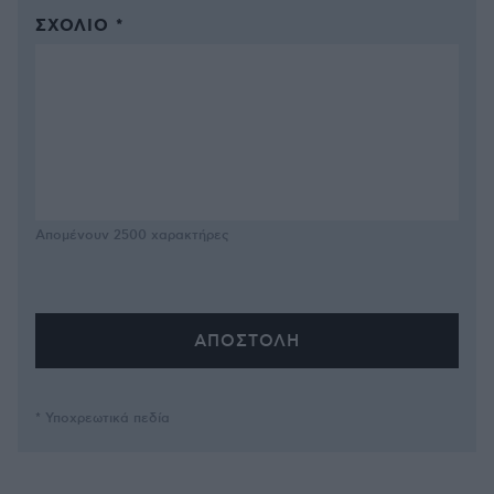
ΣΧΌΛΙΟ *
Απομένουν
2500
χαρακτήρες
* Υποχρεωτικά πεδία