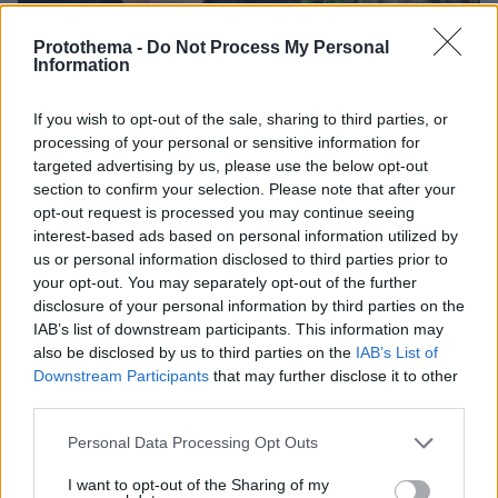
Protothema -
Do Not Process My Personal
Information
If you wish to opt-out of the sale, sharing to third parties, or
processing of your personal or sensitive information for
targeted advertising by us, please use the below opt-out
section to confirm your selection. Please note that after your
opt-out request is processed you may continue seeing
interest-based ads based on personal information utilized by
us or personal information disclosed to third parties prior to
08.08.2026, 12:18
your opt-out. You may separately opt-out of the further
Από τη Μόρια στον γάμο, τη ΜΚΟ και την
disclosure of your personal information by third parties on the
κατηγορία για φόνο: Η σκοτεινή διαδρομή του
IAB’s list of downstream participants. This information may
26χρονου Αφγανού που σκότωσε τη Βρετανίδα
also be disclosed by us to third parties on the
IAB’s List of
στην Κυψέλη
Downstream Participants
that may further disclose it to other
third parties.
Σε 57χρονη γυναίκα ανήκει η σορός
Please note that this website/app uses one or more Google
στον Λυκαβηττό, από πτώση ο
Personal Data Processing Opt Outs
services and may gather and store information including but
θάνατος
not limited to your visit or usage behaviour. You may click to
I want to opt-out of the Sharing of my