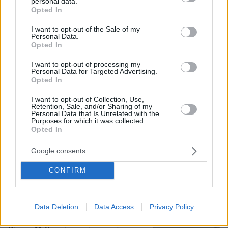
personal data.
πριν 25 λεπτά
grant or deny consent to Google and its third-party tags to
Opted In
use your data for below specified purposes in below Google
consent section.
I want to opt-out of the Sale of my
Personal Data.
Opted In
Καρέ-καρέ η ανάλυση του τροχαίου
στις Σέρρες με νεκρούς μητέρα και
I want to opt-out of processing my
Personal Data for Targeted Advertising.
γιο: Τι λέει πραγματογνώμονας στο
Opted In
protothema
I want to opt-out of Collection, Use,
182
08.08.2026, 08:36
Retention, Sale, and/or Sharing of my
Personal Data that Is Unrelated with the
Purposes for which it was collected.
Opted In
Εντοπίστηκε η «Αράχνη» του Άσαντ:
Πώς ένα ξεχασμένο σημειωματάριο
Google consents
οδήγησε στα ίχνη του διαβόητου
αρχικατασκόπου
CONFIRM
23
08.08.2026, 10:56
Data Deletion
Data Access
Privacy Policy