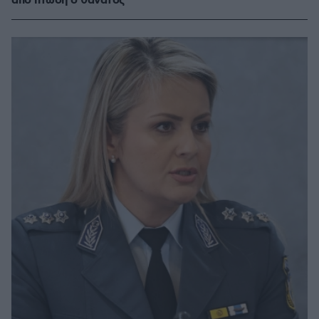
από πτώση ο θάνατος