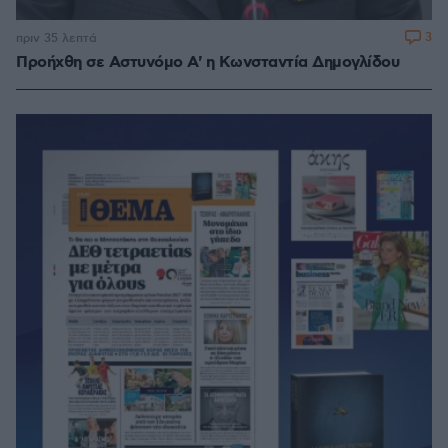
3
πριν 35 λεπτά
Προήχθη σε Αστυνόμο Α' η Κωνσταντία Δημογλίδου