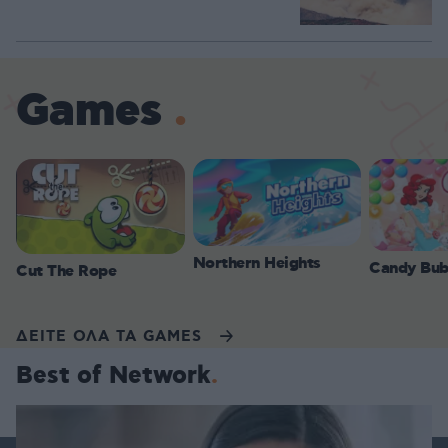
Games
Northern Heights
Candy Bub
Cut The Rope
ΔΕΙΤΕ ΟΛΑ ΤΑ GAMES
Best of Network