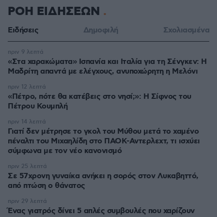
ΡΟΗ ΕΙΔΗΣΕΩΝ
Ειδήσεις
Δημοφιλή
Σχολιασμένα
πριν 9 λεπτά
«Στα χαρακώματα» Ισπανία και Ιταλία για τη Σένγκεν: Η
Μαδρίτη απαντά με ελέγχους, ανυποχώρητη η Μελόνι
πριν 12 λεπτά
«Πέτρο, πότε θα κατέβεις στο νησί;»: Η Σίφνος του
Πέτρου Κουμπλή
πριν 14 λεπτά
Γιατί δεν μέτρησε το γκολ του Μύθου μετά το χαμένο
πέναλτι του Μιχαηλίδη στο ΠΑΟΚ-Αντερλεχτ, τι ισχύει
σύμφωνα με τον νέο κανονισμό
πριν 25 λεπτά
Σε 57χρονη γυναίκα ανήκει η σορός στον Λυκαβηττό,
από πτώση ο θάνατος
πριν 29 λεπτά
Ένας γιατρός δίνει 5 απλές συμβουλές που χαρίζουν