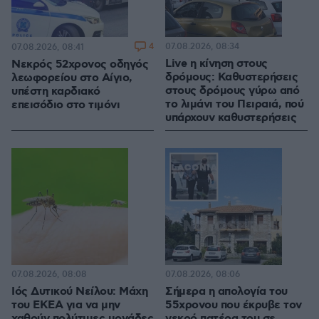
4
07.08.2026, 08:34
07.08.2026, 08:41
Live η κίνηση στους
Νεκρός 52χρονος οδηγός
δρόμους: Καθυστερήσεις
λεωφορείου στο Αίγιο,
στους δρόμους γύρω από
υπέστη καρδιακό
το λιμάνι του Πειραιά, πού
επεισόδιο στο τιμόνι
υπάρχουν καθυστερήσεις
07.08.2026, 08:08
07.08.2026, 08:06
Ιός Δυτικού Νείλου: Μάχη
Σήμερα η απολογία του
του ΕΚΕΑ για να μην
55χρονου που έκρυβε τον
χαθούν πολύτιμες μονάδες
νεκρό πατέρα του σε