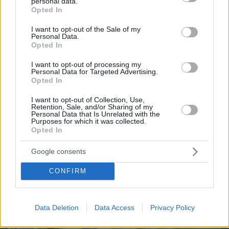
Candy Bub
personal data.
Cut The Rope
grant or deny consent to Google and its third-party tags to
Opted In
use your data for below specified purposes in below Google
consent section.
I want to opt-out of the Sale of my
ΔΕΙΤΕ ΟΛΑ ΤΑ GAMES
Personal Data.
Opted In
Best of Network
I want to opt-out of processing my
Personal Data for Targeted Advertising.
Opted In
I want to opt-out of Collection, Use,
Retention, Sale, and/or Sharing of my
Personal Data that Is Unrelated with the
Purposes for which it was collected.
Opted In
Google consents
CONFIRM
Data Deletion
Data Access
Privacy Policy