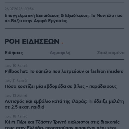
26.07.2026, 09:54
Επαγγελματική Εκπαίδευση & Εξειδίκευση: Το Mοντέλο που
σε Bάζει στην Aγορά Eργασίας
ΡΟΗ ΕΙΔΗΣΕΩΝ
Ειδήσεις
Δημοφιλή
Σχολιασμένα
πριν 10 λεπτά
Pillbox hat: Το καπέλο που λατρεύουν οι fashion insiders
πριν 11 λεπτά
Πόσο κοστίζει μία εβδομάδα σε βίλες - παράδεισους
πριν 13 λεπτά
Αυτισμός και εμβόλιο κατά της ιλαράς: Τι έδειξε μελέτη
σε 2,5 εκατ. παιδιά
πριν 18 λεπτά
Κέιτι Πέρι και Τζάστιν Τριντό αχώριστοι στις διακοπές
τους στην Ελλάδα, περπατούσαν πιασμένοι χέρι χέρι