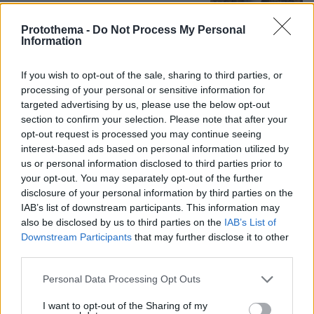
Protothema -
Do Not Process My Personal
Information
Πέθανε το άσπρο κουτάβι που
συμβίωνε με αγέλη λύκων στην
If you wish to opt-out of the sale, sharing to third parties, or
Κεντρική Μακεδονία: Καλό ταξίδι
processing of your personal or sensitive information for
μικρέ, δείτε βίντεο
targeted advertising by us, please use the below opt-out
section to confirm your selection. Please note that after your
176
06.08.2026, 16:39
opt-out request is processed you may continue seeing
interest-based ads based on personal information utilized by
us or personal information disclosed to third parties prior to
your opt-out. You may separately opt-out of the further
Games
disclosure of your personal information by third parties on the
IAB’s list of downstream participants. This information may
also be disclosed by us to third parties on the
IAB’s List of
Downstream Participants
that may further disclose it to other
third parties.
Please note that this website/app uses one or more Google
Personal Data Processing Opt Outs
services and may gather and store information including but
not limited to your visit or usage behaviour. You may click to
I want to opt-out of the Sharing of my
Northern Heights