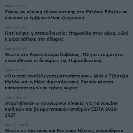
πριν 6 λεπτά
Σάλος σε κλινική εξωσωματικής στο Μιλάνο: Έβαλαν σε
γυναίκα το έμβρυο άλλου ζευγαριού
πριν 6 λεπτά
Γιατί κάηκε η Αττικοβοιωτία: Υπεροπλία στον αέρα, αλλά
η μάχη χάθηκε στο έδαφος
πριν 6 λεπτά
Φωτιά στο Κοκκινόχωμα Καβάλας: 112 για ετοιμότητα,
ενισχύθηκαν οι δυνάμεις της Πυροσβεστικής
πριν 6 λεπτά
«Όχι στην ανεξέλεγκτη μετανάστευση», λένε η Τζόρτζια
Μελόνι και η Μέτε Φρεντέρικσεν: Ζητούν κέντρα
επαναπατρισμού σε τρίτες χώρες
πριν 7 λεπτά
Αναρτήθηκαν οι προσωρινοί πίνακες για τα voucher
παιδικών και βρεφονηπιακών σταθμών ΕΣΠΑ 2026-
2027
πριν 12 λεπτά
Φωτιά σε Γαστούνη και Κοττέικα Ηλείας, ενισχύθηκαν