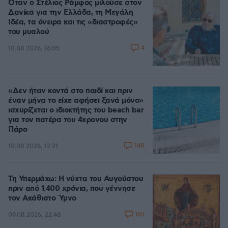
Όταν ο Στέλιος Ράμφος μιλούσε στον
Δανίκα για την Ελλάδα, τη Μεγάλη
Ιδέα, τα όνειρα και τις «διαστροφές»
του μυαλού
4
10.08.2026, 16:05
«Δεν ήταν κοντά στο παιδί και πριν
έναν μήνα το είχε αφήσει ξανά μόνο»
ισχυρίζεται ο ιδιοκτήτης του beach bar
για τον πατέρα του 4χρονου στην
Πάρο
148
10.08.2026, 12:21
Τη Υπερμάχω: Η νύχτα του Αυγούστου
πριν από 1.400 χρόνια, που γέννησε
τον Ακάθιστο Ύμνο
165
09.08.2026, 22:48