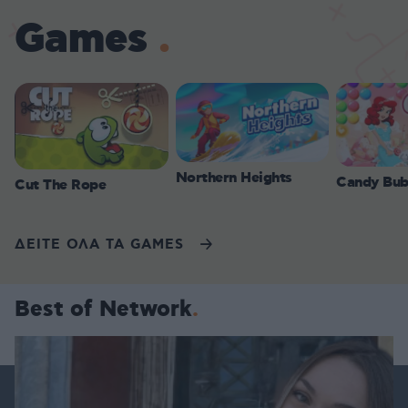
Games
Northern Heights
Candy Bub
Cut The Rope
ΔΕΙΤΕ ΟΛΑ ΤΑ GAMES
Best of Network