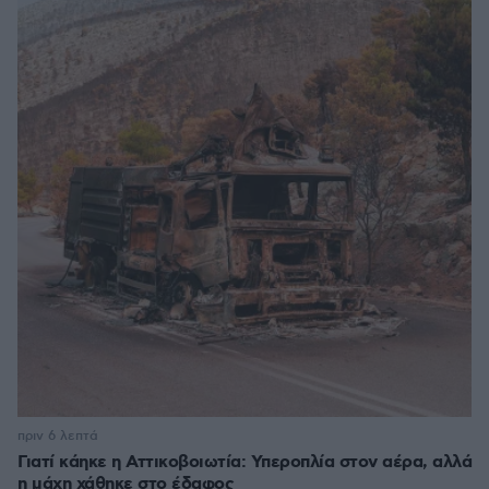
πριν 6 λεπτά
Γιατί κάηκε η Αττικοβοιωτία: Υπεροπλία στον αέρα, αλλά
η μάχη χάθηκε στο έδαφος