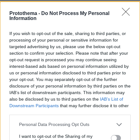
οι δυνάμεις της Πυροσβεστικής, δείτε φωτογραφίες
Protothema -
Do Not Process My Personal
πριν 12 λεπτά
Information
«Ένας επίγειος παράδεισος με φοβερό φαγητό και
πεντακάθαρες παραλίες»: Η Χαλκιδική του Ζερόμ
Καλούτα
If you wish to opt-out of the sale, sharing to third parties, or
processing of your personal or sensitive information for
πριν 13 λεπτά
targeted advertising by us, please use the below opt-out
Στο «κόκκινο» το Χρηματιστήριο, αλλά κράτησε τις
section to confirm your selection. Please note that after your
2.600 μονάδες
opt-out request is processed you may continue seeing
πριν 13 λεπτά
interest-based ads based on personal information utilized by
Το γιοτ του Ζούκερμπεργκ άκουσε κλήση για βοήθεια
us or personal information disclosed to third parties prior to
από άλλο σκάφος αλλά αδιαφόρησε
your opt-out. You may separately opt-out of the further
disclosure of your personal information by third parties on the
IAB’s list of downstream participants. This information may
ΔΕΙΤΕ ΟΛΕΣ ΤΙΣ ΕΙΔΗΣΕΙΣ
also be disclosed by us to third parties on the
IAB’s List of
Downstream Participants
that may further disclose it to other
third parties.
ΤΑ ΠΙΟ ΔΗΜΟΦΙΛΗ
Please note that this website/app uses one or more Google
Personal Data Processing Opt Outs
services and may gather and store information including but
not limited to your visit or usage behaviour. You may click to
I want to opt-out of the Sharing of my