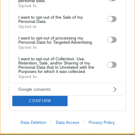
personal data.
grant or deny consent to Google and its third-party tags to
Opted In
use your data for below specified purposes in below Google
consent section.
I want to opt-out of the Sale of my
Personal Data.
Opted In
I want to opt-out of processing my
Personal Data for Targeted Advertising.
Opted In
I want to opt-out of Collection, Use,
Retention, Sale, and/or Sharing of my
Personal Data that Is Unrelated with the
Purposes for which it was collected.
Opted In
Google consents
CONFIRM
Data Deletion
Data Access
Privacy Policy
10.08.2026, 14:19
Κόμμα Καρυστιανού: Γιατί χάνεται μέσα σε δύο