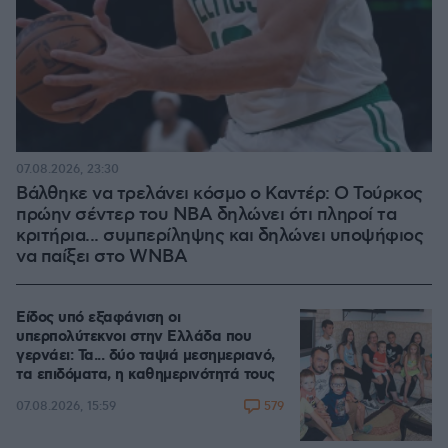
07.08.2026, 23:30
Βάλθηκε να τρελάνει κόσμο ο Καντέρ: Ο Τούρκος
πρώην σέντερ του NBA δηλώνει ότι πληροί τα
κριτήρια... συμπερίληψης και δηλώνει υποψήφιος
να παίξει στο WNBA
Είδος υπό εξαφάνιση οι
υπερπολύτεκνοι στην Ελλάδα που
γερνάει: Τα... δύο ταψιά μεσημεριανό,
τα επιδόματα, η καθημερινότητά τους
579
07.08.2026, 15:59