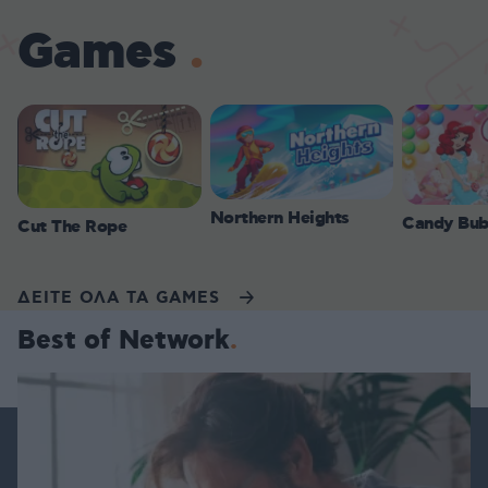
Games
Northern Heights
Candy Bub
Cut The Rope
ΔΕΙΤΕ ΟΛΑ ΤΑ GAMES
Best of Network