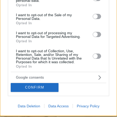
personal data.
Στο χαμηλότερο επίπεδο της δεκαετίας η αποψίλωση
grant or deny consent to Google and its third-party tags to
Opted In
στον Αμαζόνιο, μειώθηκε κατά 37% σε έναν χρόνο
use your data for below specified purposes in below Google
consent section.
I want to opt-out of the Sale of my
08.08.2026, 05:03
Personal Data.
Τρόμος για τουρίστες στη Μποτσουάνα: Ιπποπόταμος
Opted In
καταδιώκει το σκάφος τους, δείτε βίντεο
I want to opt-out of processing my
08.08.2026, 05:00
Personal Data for Targeted Advertising.
Μακαρονάδα με μελιτζάνα, ντομάτα και ανθότυρο
Opted In
08.08.2026, 04:13
I want to opt-out of Collection, Use,
Ρωσικά πλήγματα σε Κίεβο και Μπροβαρί: Τρεις νεκροί,
Retention, Sale, and/or Sharing of my
ανάμεσά τους ένα παιδί
Personal Data that Is Unrelated with the
Purposes for which it was collected.
Opted In
ΔΕΙΤΕ ΟΛΕΣ ΤΙΣ ΕΙΔΗΣΕΙΣ
Google consents
CONFIRM
ΤΑ ΠΙΟ ΔΗΜΟΦΙΛΗ
Data Deletion
Data Access
Privacy Policy