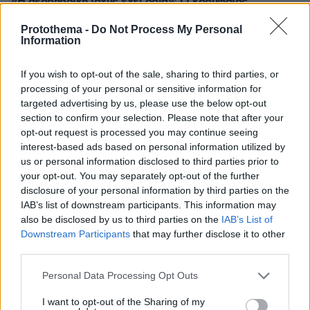
«Η αεροπορική ισχύς έχει όρια»: Ο κορυφαίος
στρατηγός του Τραμπ «ψάχνει έξοδο» από τον πόλεμο
με το Ιράν, λέει το CNN
Protothema -
Do Not Process My Personal
Information
πριν 28 λεπτά
Χοληστερόλη: Πέντε κινήσεις ματ για να την ρίξετε
If you wish to opt-out of the sale, sharing to third parties, or
χαμηλά
processing of your personal or sensitive information for
πριν 28 λεπτά
targeted advertising by us, please use the below opt-out
Πεινάτε αλλά δεν έχετε χρόνο; Γρήγορες συνταγές με 5
section to confirm your selection. Please note that after your
υλικά
opt-out request is processed you may continue seeing
interest-based ads based on personal information utilized by
πριν μία ώρα
us or personal information disclosed to third parties prior to
Πολύ υψηλός κίνδυνος πυρκαγιάς σήμερα σε Κρήτη και
your opt-out. You may separately opt-out of the further
Βόρειο Αιγαίο, ποιες περιοχές είναι στο «πορτοκαλί»
disclosure of your personal information by third parties on the
08.08.2026, 06:02
IAB’s list of downstream participants. This information may
Στήριξη Τραμπ στον νέο πρόεδρο της Κολομβίας με
also be disclosed by us to third parties on the
IAB’s List of
«βοήθεια» 1 δισ. δολαρίων για την ασφάλεια
Downstream Participants
that may further disclose it to other
third parties.
08.08.2026, 06:00
Το μενού της ημέρας - Τι τρώμε σήμερα Σάββατο
Please note that this website/app uses one or more Google
Personal Data Processing Opt Outs
(8/8/2026)
services and may gather and store information including but
08.08.2026, 05:33
not limited to your visit or usage behaviour. You may click to
I want to opt-out of the Sharing of my