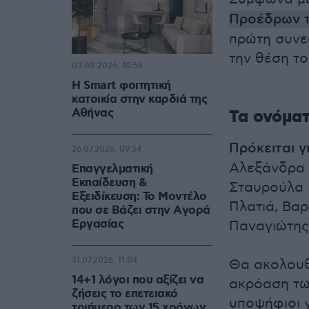
Προέδρων 
πρώτη συνε
την θέση τ
03.08.2026, 10:56
Η Smart φοιτητική
κατοικία στην καρδιά της
Αθήνας
Τα ονόμα
Πρόκειται γ
26.07.2026, 09:54
Αλεξάνδρα 
Επαγγελματική
Εκπαίδευση &
Σταυρούλα 
Εξειδίκευση: Το Mοντέλο
Πλατιά, Βα
που σε Bάζει στην Aγορά
Eργασίας
Παναγιώτης
31.07.2026, 11:04
Θα ακολουθή
14+1 λόγοι που αξίζει να
ακρόαση των
ζήσεις το επετειακό
υποψήφιοι 
τριήμερο των 15 χρόνων