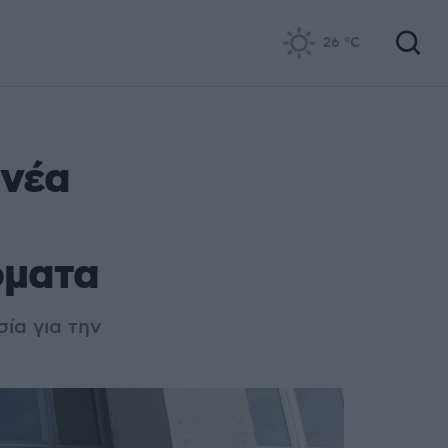
26
°C
 νέα
όματα
ία για την