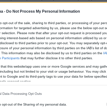
, Ελένη Χροναίου, Κλεόβουλος-Δημήτριος
εώργιος Σχοινοχωρίτης, Ευτύχιου
ma -
Do Not Process My Personal Information
, Γεώργιος Παπαγεωργίου, Κορνηλία
to opt-out of the sale, sharing to third parties, or processing of your per
 Σταύρου Μάλαινου, Παναγιώτα Γκουδή-Νινέ,
formation for targeted advertising by us, please use the below opt-out s
ατζησταύρου, Ιφιγένεια Ματσούκα, Νίκη
r selection. Please note that after your opt-out request is processed y
, Φωτεινή Μηλιώνη, Αντιγόνη Τζελέπη, Μαρία
eing interest-based ads based on personal information utilized by us or
disclosed to third parties prior to your opt-out. You may separately opt-
ύλου, Απόστολος Φωτόπουλος, Μαρία
losure of your personal information by third parties on the IAB’s list of
ι Ερασμία Λιούλη.
. This information may also be disclosed by us to third parties on the
IA
Participants
that may further disclose it to other third parties.
αι ότι η θητεία της σημερινής ηγεσίας του
 that this website/app uses one or more Google services and may gath
γου
λήγει στις 30 Ιουνίου
, ενώ η λίστα με τους
including but not limited to your visit or usage behaviour. You may click 
 to Google and its third-party tags to use your data for below specifi
ρους αντικαταστάτες που καταρτίζει η
ogle consent section.
ων Προέδρων της Βουλής μετά από
αποστέλλεται στο υπουργικό συμβούλιο και
l Data Processing Opt Outs
δοτικό χαρακτήρα.
o opt-out of the Sharing of my personal data.