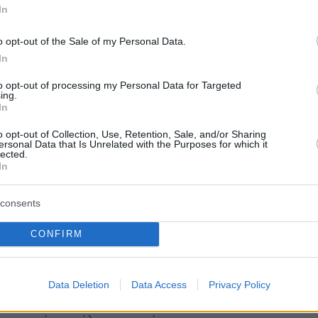
In
ντα με τον προγραμματισμό, την επόμενη
o opt-out of the Sale of my Personal Data.
 ακολουθήσει η αντίστοιχη διαδικασία για
In
 του νέου εισαγγελέα του ανώτατου
to opt-out of processing my Personal Data for Targeted
.
ing.
In
o opt-out of Collection, Use, Retention, Sale, and/or Sharing
protothema.gr στο Google News
το
και μάθετε πρώτοι
ersonal Data that Is Unrelated with the Purposes for which it
lected.
εις
In
Ειδήσεις
 τελευταίες
από την Ελλάδα και τον Κόσμο, τη
consents
Protothema.gr
μβαίνουν, στο
CONFIRM
ΙΑ
ΠΡΟΣΘΗΚΗ ΣΧΟΛΙΟΥ
(3)
Data Deletion
Data Access
Privacy Policy
06.2026, 12:33