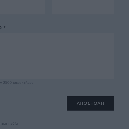
 *
υν
2500
χαρακτήρες
τικά πεδία