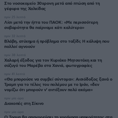
Στο νοσοκομείο 30χρονη μετά από πτώση από τη
γέφυρα της Χαλκίδας
πριν 25 λεπτά
Λίσι μετά την ήττα του ΠΑΟΚ: «Με περισσότερη
σοβαρότητα θα παίρναμε κάτι καλύτερο»
πριν 32 λεπτά
Βλάβη, ατύχημα ή πρόβλημα στο ταξίδι; Η κάλυψη που
πολλοί αγνοούν
πριν 38 λεπτά
Χαλαρή έξοδος για τον Κυριάκο Μητσοτάκη και τη
σύζυγό του Μαρέβα στα Χανιά, φωτογραφίες
πριν 41 λεπτά
«Θα μπορούσε να συμβεί σύντομα»: Αισιόδοξος ξανά ο
Τραμπ για το τέλος του πολέμου με το Ιράν, «δεν
νομίζω ότι μπορούν ν' αντέξουν πολύ ακόμα»
πριν μία ώρα
Διακοπές στη Σίκινο
πριν μία ώρα
Ο Τραμπ θα απαγορεύσει τη χορήγηση υπηκοότητας στα