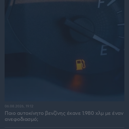
06.08.2026, 19:12
Ποιο αυτοκίνητο βενζίνης έκανε 1.980 χλμ με έναν
ανεφοδιασμό;