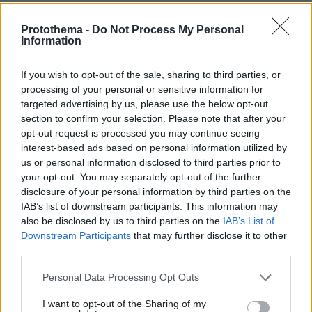
απογευματινές ώρες στα δυτικά και βόρεια
ηπειρωτικά όπου και θα σημειωθούν λίγες
Protothema -
Do Not Process My Personal
Information
τοπικές βροχές ή όμβροι.
If you wish to opt-out of the sale, sharing to third parties, or
Οι άνεμοι θα πνέουν από βόρειες διευθύνσεις
processing of your personal or sensitive information for
4 με 5 και στο Αιγαίο 6 με 7 μποφόρ.
targeted advertising by us, please use the below opt-out
section to confirm your selection. Please note that after your
opt-out request is processed you may continue seeing
Η θερμοκρασία θα σημειώσει μικρή άνοδο.
interest-based ads based on personal information utilized by
us or personal information disclosed to third parties prior to
your opt-out. You may separately opt-out of the further
protothema.gr στο Google News
Ακολουθήστε το
disclosure of your personal information by third parties on the
και μάθετε πρώτοι όλες τις ειδήσεις
IAB’s list of downstream participants. This information may
also be disclosed by us to third parties on the
IAB’s List of
Ειδήσεις
Δείτε όλες τις τελευταίες
από την Ελλάδα
Downstream Participants
that may further disclose it to other
και τον Κόσμο, τη στιγμή που συμβαίνουν, στο
third parties.
Protothema.gr
Please note that this website/app uses one or more Google
Personal Data Processing Opt Outs
services and may gather and store information including but
not limited to your visit or usage behaviour. You may click to
I want to opt-out of the Sharing of my