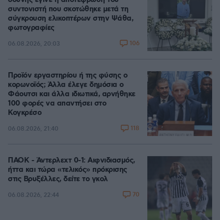
οδύνης έγινε η αποτέφρωση του
συντονιστή που σκοτώθηκε μετά τη
σύγκρουση ελικοπτέρων στην Ψάθα,
φωτογραφίες
106
06.08.2026, 20:03
Προϊόν εργαστηρίου ή της φύσης ο
κορωνοϊός; Άλλα έλεγε δημόσια ο
Φάουτσι και άλλα ιδιωτικά, αρνήθηκε
100 φορές να απαντήσει στο
Κογκρέσο
118
06.08.2026, 21:40
ΠΑΟΚ - Άντερλεχτ 0-1: Αιφνιδιασμός,
ήττα και τώρα «τελικός» πρόκρισης
στις Βρυξέλλες, δείτε το γκολ
70
06.08.2026, 22:44