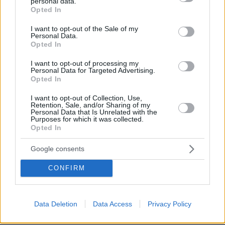
Thema Insights
personal data.
grant or deny consent to Google and its third-party tags to
Opted In
use your data for below specified purposes in below Google
consent section.
I want to opt-out of the Sale of my
Personal Data.
Opted In
I want to opt-out of processing my
Personal Data for Targeted Advertising.
Opted In
I want to opt-out of Collection, Use,
Retention, Sale, and/or Sharing of my
Personal Data that Is Unrelated with the
Purposes for which it was collected.
Opted In
Google consents
CONFIRM
Data Deletion
Data Access
Privacy Policy