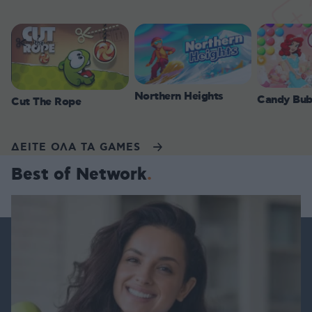
Northern Heights
Candy Bub
Cut The Rope
ΔΕΙΤΕ ΟΛΑ ΤΑ GAMES
Best of Network