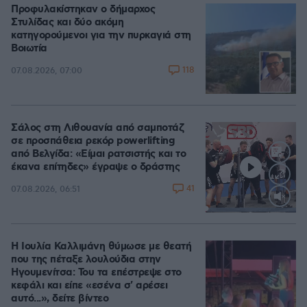
Προφυλακίστηκαν ο δήμαρχος
Στυλίδας και δύο ακόμη
κατηγορούμενοι για την πυρκαγιά στη
Βοιωτία
118
07.08.2026, 07:00
Σάλος στη Λιθουανία από σαμποτάζ
σε προσπάθεια ρεκόρ powerlifting
από Βελγίδα: «Είμαι ρατσιστής και το
έκανα επίτηδες» έγραψε ο δράστης
41
07.08.2026, 06:51
Loaded
:
100.00%
Η Ιουλία Καλλιμάνη θύμωσε με θεατή
που της πέταξε λουλούδια στην
Ηγουμενίτσα: Του τα επέστρεψε στο
κεφάλι και είπε «εσένα σ' αρέσει
αυτό...», δείτε βίντεο