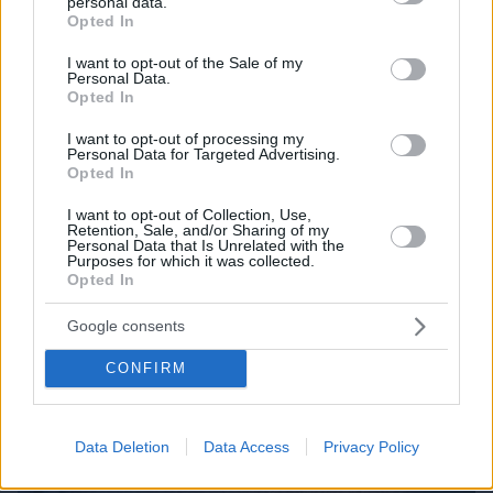
personal data.
grant or deny consent to Google and its third-party tags to
Opted In
use your data for below specified purposes in below Google
consent section.
I want to opt-out of the Sale of my
Personal Data.
Opted In
I want to opt-out of processing my
Personal Data for Targeted Advertising.
Opted In
I want to opt-out of Collection, Use,
Retention, Sale, and/or Sharing of my
Personal Data that Is Unrelated with the
Purposes for which it was collected.
Opted In
Google consents
07.08.2026, 08:32
Τα φρούτα που επιλέγουν 4 ενδοκρινολόγοι για
CONFIRM
καλύτερο έλεγχο του σακχάρου – Το ένα μειώνει
το λίπος στην κοιλιά
Data Deletion
Data Access
Privacy Policy