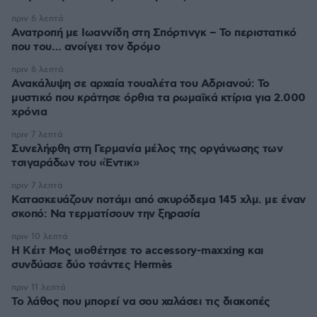
πριν 6 λεπτά
Ανατροπή με Ιωαννίδη στη Σπόρτινγκ – Το περιστατικό
που του… ανοίγει τον δρόμο
πριν 6 λεπτά
Ανακάλυψη σε αρχαία τουαλέτα του Αδριανού: Το
μυστικό που κράτησε όρθια τα ρωμαϊκά κτίρια για 2.000
χρόνια
πριν 7 λεπτά
Συνελήφθη στη Γερμανία μέλος της οργάνωσης των
τσιγαράδων του «Έντικ»
πριν 7 λεπτά
Κατασκευάζουν ποτάμι από σκυρόδεμα 145 χλμ. με έναν
σκοπό: Να τερματίσουν την ξηρασία
πριν 10 λεπτά
Η Κέιτ Μος υιοθέτησε τo accessory-maxxing και
συνδύασε δύο τσάντες Hermès
πριν 11 λεπτά
Το λάθος που μπορεί να σου χαλάσει τις διακοπές