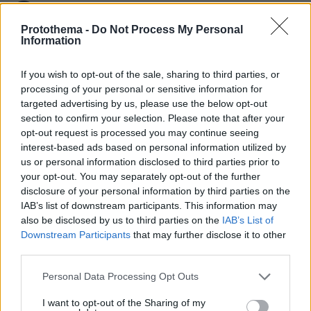
Games
Protothema -
Do Not Process My Personal
Information
If you wish to opt-out of the sale, sharing to third parties, or
processing of your personal or sensitive information for
targeted advertising by us, please use the below opt-out
Northern Heights
section to confirm your selection. Please note that after your
Candy Bub
Cut The Rope
opt-out request is processed you may continue seeing
interest-based ads based on personal information utilized by
us or personal information disclosed to third parties prior to
ΔΕΙΤΕ ΟΛΑ ΤΑ GAMES
your opt-out. You may separately opt-out of the further
disclosure of your personal information by third parties on the
Best of Network
IAB’s list of downstream participants. This information may
also be disclosed by us to third parties on the
IAB’s List of
Downstream Participants
that may further disclose it to other
third parties.
Please note that this website/app uses one or more Google
Personal Data Processing Opt Outs
services and may gather and store information including but
not limited to your visit or usage behaviour. You may click to
I want to opt-out of the Sharing of my