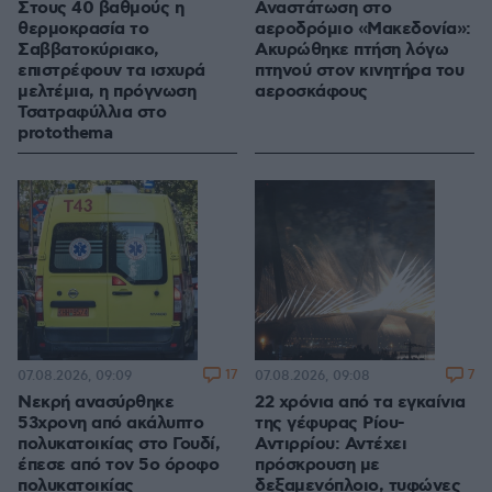
Στους 40 βαθμούς η
Αναστάτωση στο
θερμοκρασία το
αεροδρόμιο «Μακεδονία»:
Σαββατοκύριακο,
Ακυρώθηκε πτήση λόγω
επιστρέφουν τα ισχυρά
πτηνού στον κινητήρα του
μελτέμια, η πρόγνωση
αεροσκάφους
Τσατραφύλλια στο
protothema
17
7
07.08.2026, 09:09
07.08.2026, 09:08
Νεκρή ανασύρθηκε
22 χρόνια από τα εγκαίνια
53χρονη από ακάλυπτο
της γέφυρας Ρίου-
πολυκατοικίας στο Γουδί,
Αντιρρίου: Αντέχει
έπεσε από τον 5ο όροφο
πρόσκρουση με
πολυκατοικίας
δεξαμενόπλοιο, τυφώνες