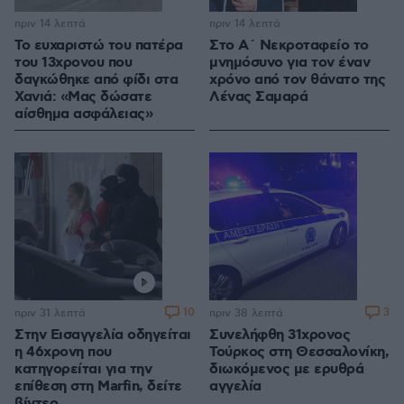
πριν 14 λεπτά
πριν 14 λεπτά
Το ευχαριστώ του πατέρα
Στο Α΄ Νεκροταφείο το
του 13χρονου που
μνημόσυνο για τον έναν
δαγκώθηκε από φίδι στα
χρόνο από τον θάνατο της
Χανιά: «Μας δώσατε
Λένας Σαμαρά
αίσθημα ασφάλειας»
10
3
πριν 31 λεπτά
πριν 38 λεπτά
Στην Εισαγγελία οδηγείται
Συνελήφθη 31χρονος
η 46χρονη που
Τούρκος στη Θεσσαλονίκη,
κατηγορείται για την
διωκόμενος με ερυθρά
επίθεση στη Marfin, δείτε
αγγελία
βίντεο