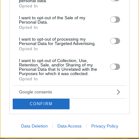
personal data.
grant or deny consent to Google and its third-party tags to
Opted In
Best of Network
use your data for below specified purposes in below Google
consent section.
I want to opt-out of the Sale of my
Personal Data.
Opted In
I want to opt-out of processing my
Personal Data for Targeted Advertising.
Opted In
I want to opt-out of Collection, Use,
Retention, Sale, and/or Sharing of my
Personal Data that Is Unrelated with the
Purposes for which it was collected.
Opted In
Google consents
CONFIRM
Data Deletion
Data Access
Privacy Policy