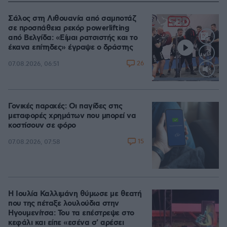
Σάλος στη Λιθουανία από σαμποτάζ
σε προσπάθεια ρεκόρ powerlifting
από Βελγίδα: «Είμαι ρατσιστής και το
έκανα επίτηδες» έγραψε ο δράστης
26
07.08.2026, 06:51
Loaded
:
100.00%
Γονικές παροχές: Οι παγίδες στις
μεταφορές χρημάτων που μπορεί να
κοστίσουν σε φόρο
15
07.08.2026, 07:58
Η Ιουλία Καλλιμάνη θύμωσε με θεατή
που της πέταξε λουλούδια στην
Ηγουμενίτσα: Του τα επέστρεψε στο
κεφάλι και είπε «εσένα σ' αρέσει