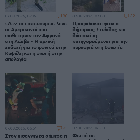
90
82
07.08.2026, 07:19
07.08.2026, 07:00
«Δεν το πιστεύουμε», λένε
Προφυλακίστηκαν ο
οι Αμερικανοί που
δήμαρχος Στυλίδας και
υιοθέτησαν τον Αφγανό
δύο ακόμη
στη Λέσβο - Η αρχική
κατηγορούμενοι για την
εκδοχή για το φονικό στην
πυρκαγιά στη Βοιωτία
Κυψέλη και η σιωπή στην
απολογία
35
07.08.2026, 06:30
07.08.2026, 06:51
Φωτιά σε
Στον εισαγγελέα σήμερα η