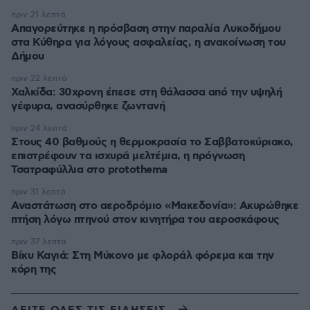
πριν 21 λεπτά
Απαγορεύτηκε η πρόσβαση στην παραλία Λυκοδήμου
στα Κύθηρα για λόγους ασφαλείας, η ανακοίνωση του
Δήμου
πριν 22 λεπτά
Χαλκίδα: 30χρονη έπεσε στη θάλασσα από την υψηλή
γέφυρα, ανασύρθηκε ζωντανή
πριν 24 λεπτά
Στους 40 βαθμούς η θερμοκρασία το Σαββατοκύριακο,
επιστρέφουν τα ισχυρά μελτέμια, η πρόγνωση
Τσατραφύλλια στο protothema
πριν 31 λεπτά
Αναστάτωση στο αεροδρόμιο «Μακεδονία»: Ακυρώθηκε
πτήση λόγω πτηνού στον κινητήρα του αεροσκάφους
πριν 37 λεπτά
Βίκυ Καγιά: Στη Μύκονο με φλοράλ φόρεμα και την
κόρη της