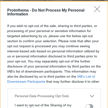
Πέθανε το άσπρο κουτάβι που
συμβίωνε με αγέλη λύκων στην
Protothema -
Do Not Process My Personal
Κεντρική Μακεδονία: Καλό ταξίδι
Information
μικρέ, δείτε βίντεο
176
06.08.2026, 16:39
If you wish to opt-out of the sale, sharing to third parties, or
processing of your personal or sensitive information for
targeted advertising by us, please use the below opt-out
section to confirm your selection. Please note that after your
opt-out request is processed you may continue seeing
Games
interest-based ads based on personal information utilized by
us or personal information disclosed to third parties prior to
your opt-out. You may separately opt-out of the further
disclosure of your personal information by third parties on the
IAB’s list of downstream participants. This information may
also be disclosed by us to third parties on the
IAB’s List of
Downstream Participants
that may further disclose it to other
third parties.
Northern Heights
Candy Bub
Cut The Rope
Please note that this website/app uses one or more Google
Personal Data Processing Opt Outs
services and may gather and store information including but
not limited to your visit or usage behaviour. You may click to
I want to opt-out of the Sharing of my
ΔΕΙΤΕ ΟΛΑ ΤΑ GAMES