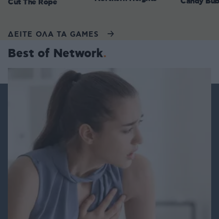
Candy Bub
Cut The Rope
ΔΕΙΤΕ ΟΛΑ ΤΑ GAMES
Best of Network