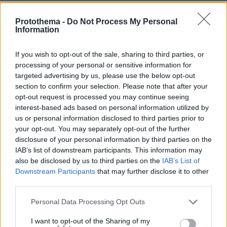
26.07.2026, 09:54
Protothema -
Do Not Process My Personal
Επαγγελματική Εκπαίδευση & Εξειδίκευση: Το Mοντέλο που
Information
σε Bάζει στην Aγορά Eργασίας
If you wish to opt-out of the sale, sharing to third parties, or
processing of your personal or sensitive information for
ΡΟΗ ΕΙΔΗΣΕΩΝ
targeted advertising by us, please use the below opt-out
section to confirm your selection. Please note that after your
Ειδήσεις
Δημοφιλή
Σχολιασμένα
opt-out request is processed you may continue seeing
interest-based ads based on personal information utilized by
πριν 9 λεπτά
us or personal information disclosed to third parties prior to
Πόλη ρίχνει χιλιάδες χριστουγεννιάτικα δέντρα από
your opt-out. You may separately opt-out of the further
ελικόπτερα για 36 χρόνια: Πώς σώζουν τους βάλτους
disclosure of your personal information by third parties on the
από τη διάβρωση
IAB’s list of downstream participants. This information may
also be disclosed by us to third parties on the
IAB’s List of
πριν 9 λεπτά
Downstream Participants
that may further disclose it to other
Ασθενής ξυλοκόπησε νοσηλεύτρια στα Επείγοντα του
third parties.
Ερυθρού Σταυρού, καταγγέλλει η ΠΟΕΔΗΝ - Την
άρπαξε από τα μαλλιά και τη χτύπησε σε πόρτες
Please note that this website/app uses one or more Google
Personal Data Processing Opt Outs
πριν 12 λεπτά
services and may gather and store information including but
Το φυτό που εισήλθε στην Ισπανία ως διακοσμητικό τη
not limited to your visit or usage behaviour. You may click to
I want to opt-out of the Sharing of my