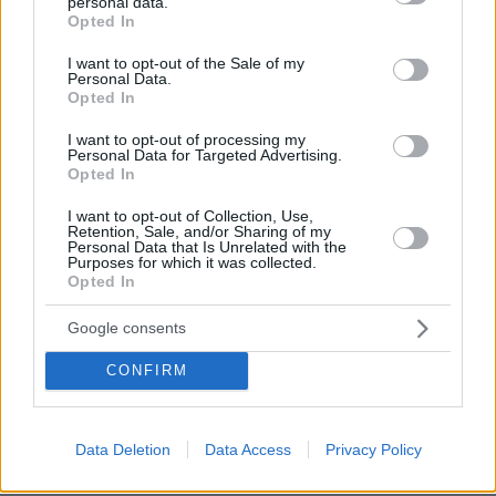
personal data.
δεκαετία του '50: Τώρα, «καταβροχθίζει» τους δρόμους
grant or deny consent to Google and its third-party tags to
Opted In
της χώρας
use your data for below specified purposes in below Google
consent section.
I want to opt-out of the Sale of my
πριν 14 λεπτά
Personal Data.
Το ελληνικό βιβλίο που προτείνει η Dua Lipa
Opted In
πριν 22 λεπτά
I want to opt-out of processing my
Νεαρός Παλαιστίνιος κλείδωσε ανήλικη στο σπίτι του
Personal Data for Targeted Advertising.
στα Χανιά, την έσωσαν οι φωνές της
Opted In
πριν 28 λεπτά
I want to opt-out of Collection, Use,
Ξεχάστε σφραγίσματα και εμφυτεύματα: Η νέα
Retention, Sale, and/or Sharing of my
ανακάλυψη που αναγεννά τα δόντια με φυσικό τρόπο
Personal Data that Is Unrelated with the
Purposes for which it was collected.
Opted In
πριν 30 λεπτά
Αυτό είναι το αυτοκίνητο που άλλαξε την ιστορία των
ρεκόρ ταχύτητας
Google consents
πριν 30 λεπτά
CONFIRM
Glass nails: Η μίνιμαλ και κομψή τάση που κυριαρχεί στο
καλοκαιρινό μανικιούρ
πριν 34 λεπτά
Data Deletion
Data Access
Privacy Policy
Η μυστικιστική ατμόσφαιρα του απολιθωμένου δάσους
στο Σίγρι της Λέσβου