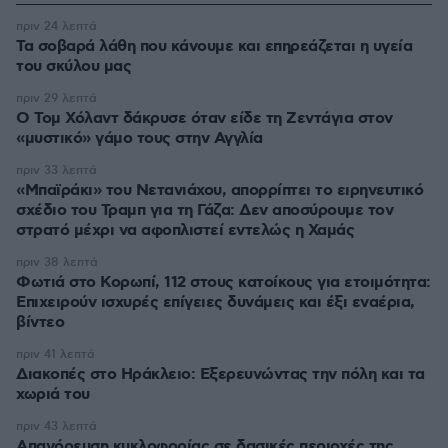
πριν 24 λεπτά
Τα σοβαρά λάθη που κάνουμε και επηρεάζεται η υγεία
του σκύλου μας
πριν 29 λεπτά
Ο Τομ Χόλαντ δάκρυσε όταν είδε τη Ζεντάγια στον
«μυστικό» γάμο τους στην Αγγλία
πριν 33 λεπτά
«Μπαϊράκι» του Νετανιάχου, απορρίπτει το ειρηνευτικό
σχέδιο του Τραμπ για τη Γάζα: Δεν αποσύρουμε τον
στρατό μέχρι να αφοπλιστεί εντελώς η Χαμάς
πριν 38 λεπτά
Φωτιά στο Κορωπί, 112 στους κατοίκους για ετοιμότητα:
Επιχειρούν ισχυρές επίγειες δυνάμεις και έξι εναέρια,
βίντεο
πριν 41 λεπτά
Διακοπές στο Ηράκλειο: Εξερευνώντας την πόλη και τα
χωριά του
πριν 43 λεπτά
Απαγόρευση κυκλοφορίας σε δασικές περιοχές της