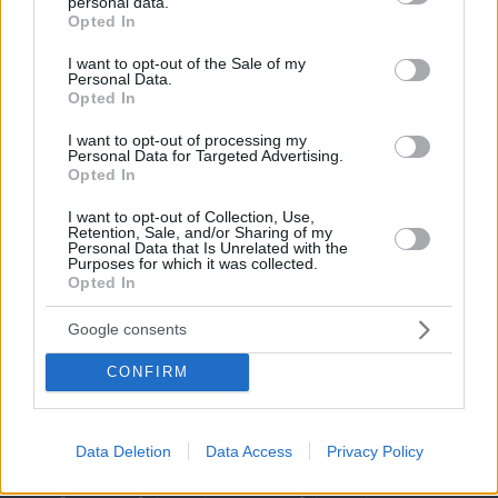
personal data.
grant or deny consent to Google and its third-party tags to
Opted In
use your data for below specified purposes in below Google
consent section.
I want to opt-out of the Sale of my
Personal Data.
Opted In
I want to opt-out of processing my
Personal Data for Targeted Advertising.
Opted In
I want to opt-out of Collection, Use,
Retention, Sale, and/or Sharing of my
Personal Data that Is Unrelated with the
Purposes for which it was collected.
Opted In
Google consents
CONFIRM
Data Deletion
Data Access
Privacy Policy
09.08.2026, 15:35