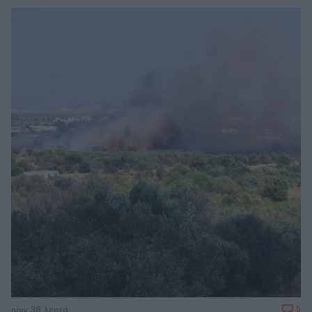
5
πριν 38 λεπτά