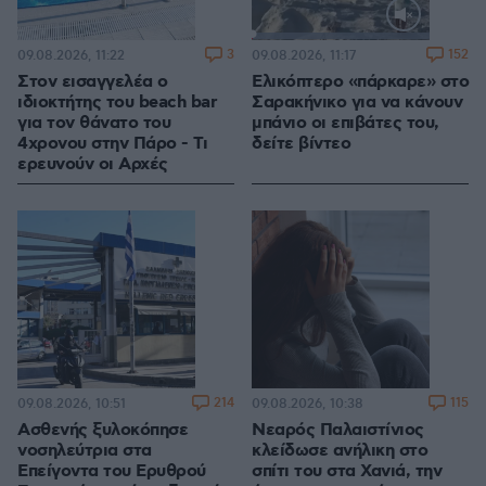
Loaded
:
100.00%
3
152
09.08.2026, 11:22
09.08.2026, 11:17
Στον εισαγγελέα ο
Ελικόπτερο «πάρκαρε» στο
ιδιοκτήτης του beach bar
Σαρακήνικο για να κάνουν
για τον θάνατο του
μπάνιο οι επιβάτες του,
4χρονου στην Πάρο - Τι
δείτε βίντεο
ερευνούν οι Αρχές
214
115
09.08.2026, 10:51
09.08.2026, 10:38
Ασθενής ξυλοκόπησε
Νεαρός Παλαιστίνιος
νοσηλεύτρια στα
κλείδωσε ανήλικη στο
Επείγοντα του Ερυθρού
σπίτι του στα Χανιά, την