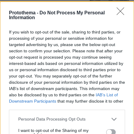
14
09.08.2026, 09:44
Protothema -
Do Not Process My Personal
Information
If you wish to opt-out of the sale, sharing to third parties, or
processing of your personal or sensitive information for
Games
targeted advertising by us, please use the below opt-out
section to confirm your selection. Please note that after your
opt-out request is processed you may continue seeing
interest-based ads based on personal information utilized by
us or personal information disclosed to third parties prior to
your opt-out. You may separately opt-out of the further
disclosure of your personal information by third parties on the
IAB’s list of downstream participants. This information may
Northern Heights
Candy Bub
Cut The Rope
also be disclosed by us to third parties on the
IAB’s List of
Downstream Participants
that may further disclose it to other
third parties.
ΔΕΙΤΕ ΟΛΑ ΤΑ GAMES
Please note that this website/app uses one or more Google
Personal Data Processing Opt Outs
Best of Network
services and may gather and store information including but
not limited to your visit or usage behaviour. You may click to
I want to opt-out of the Sharing of my