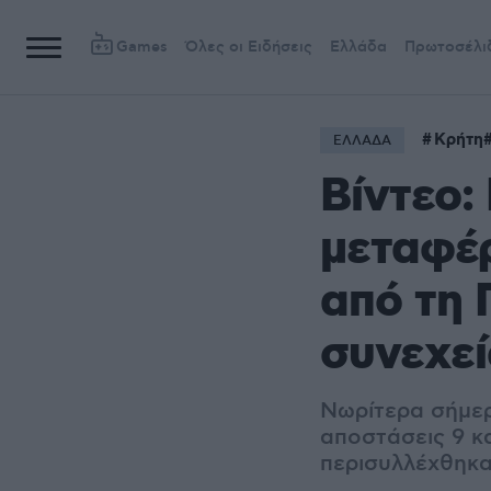
Games
Όλες οι Ειδήσεις
Ελλάδα
Πρωτοσέλι
Κρήτη
ΕΛΛΑΔΑ
Βίντεο:
μεταφέρ
από τη 
συνεχεί
Νωρίτερα σήμερ
αποστάσεις 9 κα
περισυλλέχθηκα