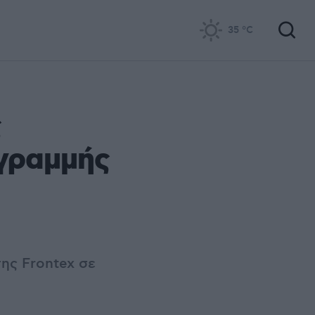
35
°C
ς
 γραμμής
ης Frontex σε