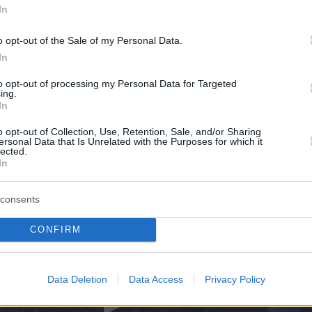
In
o opt-out of the Sale of my Personal Data.
In
ιμένο βίντεο καταγράφηκε λίγες ώρες μετά
to opt-out of processing my Personal Data for Targeted
μό δύο νέων λέμβων νότια της Κρήτης.
ing.
In
9 άτομα εντοπίστηκαν από εναέρια μέσα της
αποστάσεις 9 και 22 ναυτικών μιλίων ανοιχτά
o opt-out of Collection, Use, Retention, Sale, and/or Sharing
ersonal Data that Is Unrelated with the Purposes for which it
 και περισυνελέγησαν με ασφάλεια.
lected.
In
consents
CONFIRM
Data Deletion
Data Access
Privacy Policy