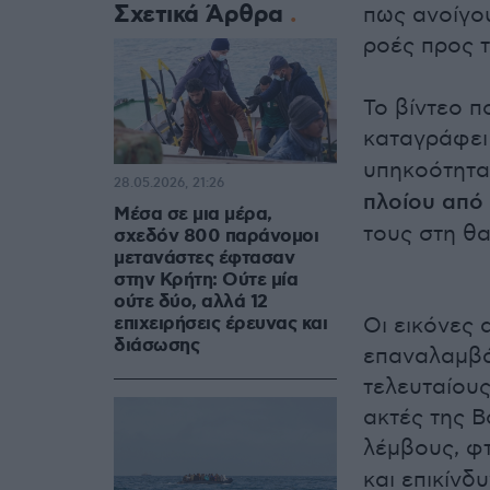
Σχετικά Άρθρα
πως ανοίγου
ροές προς 
Το βίντεο π
καταγράφε
υπηκοότητα
28.05.2026, 21:26
πλοίου από
Μέσα σε μια μέρα,
τους στη θα
σχεδόν 800 παράνομοι
μετανάστες έφτασαν
στην Κρήτη: Ούτε μία
ούτε δύο, αλλά 12
επιχειρήσεις έρευνας και
Οι εικόνες 
διάσωσης
επαναλαμβά
τελευταίους
ακτές της Β
λέμβους, φ
και επικίνδ