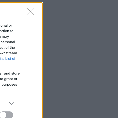
sonal or
ection to
ou may
 personal
out of the
 downstream
B’s List of
er and store
to grant or
ed purposes