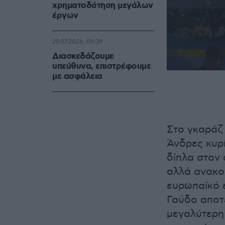
χρηματοδότηση μεγάλων
έργων
29.07.2026, 09:39
Διασκεδάζουμε
υπεύθυνα, επιστρέφουμε
0
με ασφάλεια
seconds
of
5
seconds
Volume
90%
Στο γκαράζ 
Άνδρες κυρ
δίπλα στον 
αλλά ανακο
ευρωπαϊκό 
Γαύδο αποτ
μεγαλύτερη