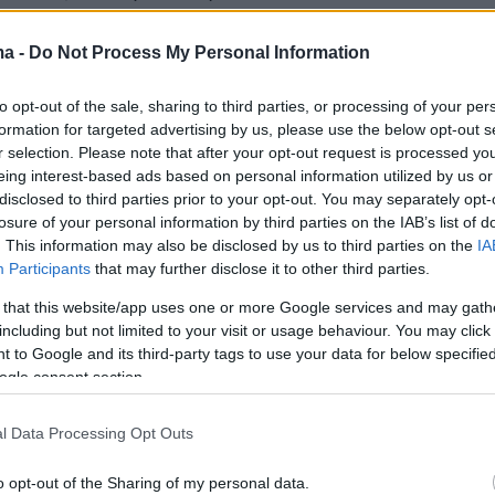
αι με πλοία της γραμμής στα Σφακιά, όπου
η καταγραφή τους και η προώθησή τους σε
ma -
Do Not Process My Personal Information
ενίας και κέντρα κράτησης.
to opt-out of the sale, sharing to third parties, or processing of your per
formation for targeted advertising by us, please use the below opt-out s
r selection. Please note that after your opt-out request is processed y
eing interest-based ads based on personal information utilized by us or
disclosed to third parties prior to your opt-out. You may separately opt-
losure of your personal information by third parties on the IAB’s list of
. This information may also be disclosed by us to third parties on the
IA
Participants
that may further disclose it to other third parties.
 that this website/app uses one or more Google services and may gath
including but not limited to your visit or usage behaviour. You may click 
 to Google and its third-party tags to use your data for below specifi
ogle consent section.
l Data Processing Opt Outs
o opt-out of the Sharing of my personal data.