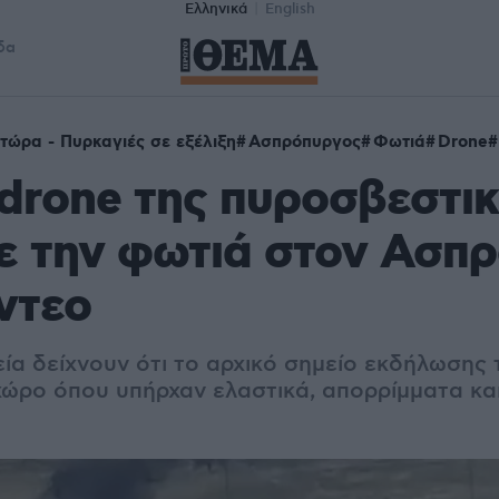
Ελληνικά
English
δα
τώρα - Πυρκαγιές σε εξέλιξη
Ασπρόπυργος
Φωτιά
Drone
drone της πυροσβεστι
ε την φωτιά στον Ασπ
ίντεο
ία δείχνουν ότι το αρχικό σημείο εκδήλωσης 
 χώρο όπου υπήρχαν ελαστικά, απορρίμματα κ