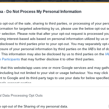
ma -
Do Not Process My Personal Information
to opt-out of the sale, sharing to third parties, or processing of your per
formation for targeted advertising by us, please use the below opt-out s
r selection. Please note that after your opt-out request is processed y
eing interest-based ads based on personal information utilized by us or
disclosed to third parties prior to your opt-out. You may separately opt-
losure of your personal information by third parties on the IAB’s list of
. This information may also be disclosed by us to third parties on the
IA
Participants
that may further disclose it to other third parties.
 that this website/app uses one or more Google services and may gath
including but not limited to your visit or usage behaviour. You may click 
 την ενημέρωση των Αρχών, η μορφολογία
 to Google and its third-party tags to use your data for below specifi
ogle consent section.
 και η έντονη κλίση συνέβαλαν στην ταχεία
ης πυρκαγιάς προς δύσβατη έκταση
l Data Processing Opt Outs
ά της Πάρνηθας. Ωστόσο, η γρήγορη ανάπτυξη
ροσβεστικών δυνάμεων οδήγησε στον
o opt-out of the Sharing of my personal data.