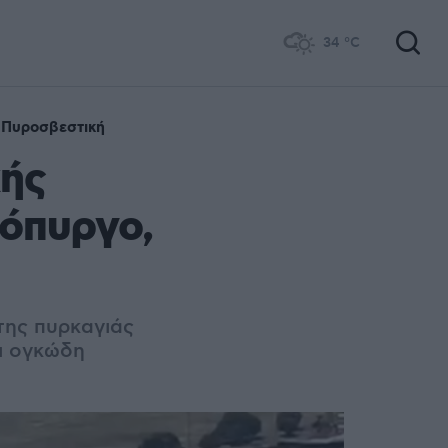
34
°C
Πυροσβεστική
κής
ρόπυργο,
της πυρκαγιάς
αι ογκώδη