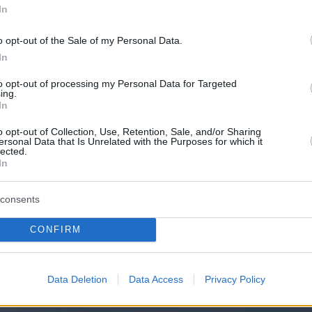
του μετώπου πριν αυτό λάβει μεγαλύτερες
In
o opt-out of the Sale of my Personal Data.
In
ίρηση συμμετείχαν
συνολικά 108 πυροσβέστες,
to opt-out of processing my Personal Data for Targeted
 πεζοπόρων τμημάτων της 1ης Ε.ΜΟ.Δ.Ε., 2
ing.
In
Τ.Π.Ε., εθελοντές και 32 πυροσβεστικά
ώ από αέρος επιχειρούσαν 5 ελικόπτερα, εκ
o opt-out of Collection, Use, Retention, Sale, and/or Sharing
ersonal Data that Is Unrelated with the Purposes for which it
το ένα είχε ρόλο εναέριου συντονισμού.
lected.
In
τεο από το συντονιστικό ελικόπτερο
consents
σβεστικής
CONFIRM
Data Deletion
Data Access
Privacy Policy