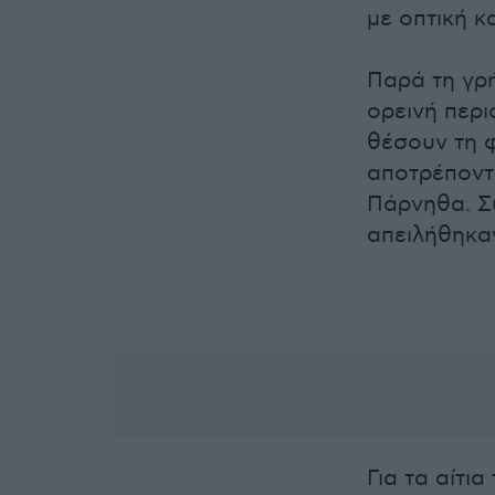
με οπτική κ
Παρά τη γρ
ορεινή περι
θέσουν τη 
αποτρέποντ
Πάρνηθα. Σ
απειλήθηκαν
Για τα αίτι